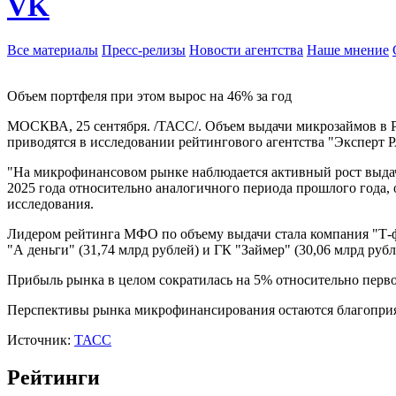
VK
Все материалы
Пресс-релизы
Новости агентства
Наше мнение
Объем портфеля при этом вырос на 46% за год
МОСКВА, 25 сентября. /ТАСС/. Объем выдачи микрозаймов в Р
приводятся в исследовании рейтингового агентства "Эксперт 
"На микрофинансовом рынке наблюдается активный рост выда
2025 года относительно аналогичного периода прошлого года, о
исследования.
Лидером рейтинга МФО по объему выдачи стала компания "Т-фи
"А деньги" (31,74 млрд рублей) и ГК "Займер" (30,06 млрд рубл
Прибыль рынка в целом сократилась на 5% относительно первог
Перспективы рынка микрофинансирования остаются благоприятн
Источник:
ТАСС
Рейтинги