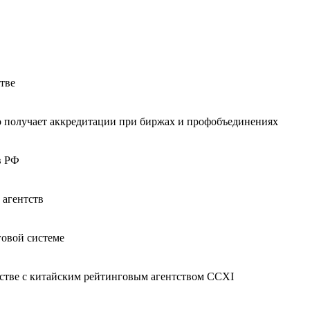
тве
о получает аккредитации при биржах и профобъединениях
в РФ
 агентств
говой системе
рстве с китайским рейтинговым агентством CCXI