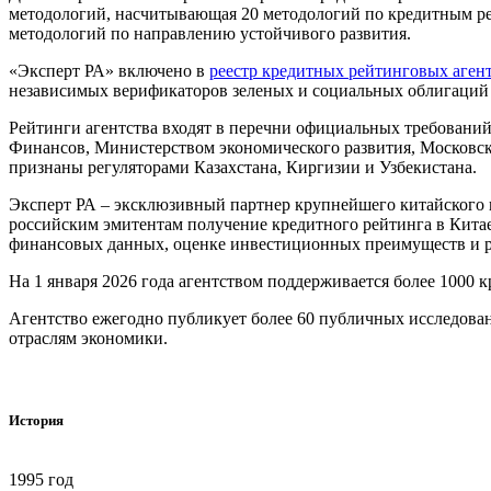
методологий, насчитывающая 20 методологий по кредитным ре
методологий по направлению устойчивого развития.
«Эксперт РА» включено в
реестр кредитных рейтинговых аген
независимых верификаторов зеленых и социальных облигаци
Рейтинги агентства входят в перечни официальных требовани
Финансов, Министерством экономического развития, Московско
признаны регуляторами Казахстана, Киргизии и Узбекистана.
Эксперт РА – эксклюзивный партнер крупнейшего китайского к
российским эмитентам получение кредитного рейтинга в Китае
финансовых данных, оценке инвестиционных преимуществ и ри
На 1 января 2026 года агентством поддерживается более 1000 
Агентство ежегодно публикует более 60 публичных исследован
отраслям экономики.
История
1995 год