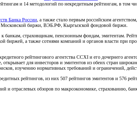
йтингам и 14 методологий по некредитным рейтингам, в том чи
тств Банка России
, а также стало первым российским агентство
й Московской биржи, ВЭБ.РФ, Кыргызской фондовой биржи.
й к банкам, страховщикам, пенсионным фондам, эмитентам. Рейт
й биржей, а также сотнями компаний и органов власти при про
редитного рейтингового агентства CCXI и его дочернего агентс
, открывает для инвесторов и эмитентов из обеих стран широки
сков, изучению нормативных требований и ограничений, дейст
кредитных рейтингов, из них 507 рейтингов эмитентов и 576 ре
ий и отраслевых обзоров по макроэкономике, страхованию, банк