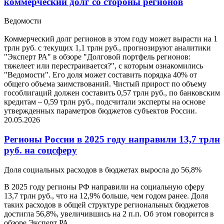
коммерческий долг со стороны регионов
Ведомости
Коммерческий долг регионов в этом году может вырасти на 1
трлн руб. с текущих 1,1 трлн руб., прогнозируют аналитики
"Эксперт РА" в обзоре "Долговой портфель регионов:
тяжелеет или перестраивается?", с которым ознакомились
"Ведомости". Его доля может составить порядка 40% от
общего объема заимствований. Чистый прирост по объему
гособлигаций должен составить 0,57 трлн руб., по банковским
кредитам – 0,59 трлн руб., подсчитали эксперты на основе
утвержденных параметров бюджетов субъектов России.
20.05.2026
Регионы России в 2025 году направили 13,7 трлн
руб. на соцсферу
Доля социальных расходов в бюджетах выросла до 56,8%
В 2025 году регионы РФ направили на социальную сферу
13,7 трлн руб., что на 12,9% больше, чем годом ранее. Доля
таких расходов в общей структуре региональных бюджетов
достигла 56,8%, увеличившись на 2 п.п. Об этом говорится в
обзоре Эксперт РА.