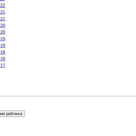
022
021
021
020
020
019
019
018
018
017
ия рейтинга