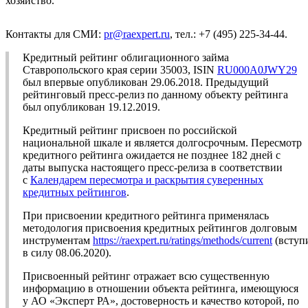
хозяйство.
Контакты для СМИ:
pr@raexpert.ru
, тел.: +7 (495) 225-34-44.
Кредитный рейтинг облигационного займа
Ставропольского края серии 35003, ISIN
RU000A0JWY29
был впервые опубликован 29.06.2018. Предыдущий
рейтинговый пресс-релиз по данному объекту рейтинга
был опубликован 19.12.2019.
Кредитный рейтинг присвоен по российской
национальной шкале и является долгосрочным. Пересмотр
кредитного рейтинга ожидается не позднее 182 дней с
даты выпуска настоящего пресс-релиза в соответствии
с
Календарем пересмотра и раскрытия суверенных
кредитных рейтингов
.
При присвоении кредитного рейтинга применялась
методология присвоения кредитных рейтингов долговым
инструментам
https://raexpert.ru/ratings/methods/current
(вступ
в силу 08.06.2020).
Присвоенный рейтинг отражает всю существенную
информацию в отношении объекта рейтинга, имеющуюся
у АО «Эксперт РА», достоверность и качество которой, по