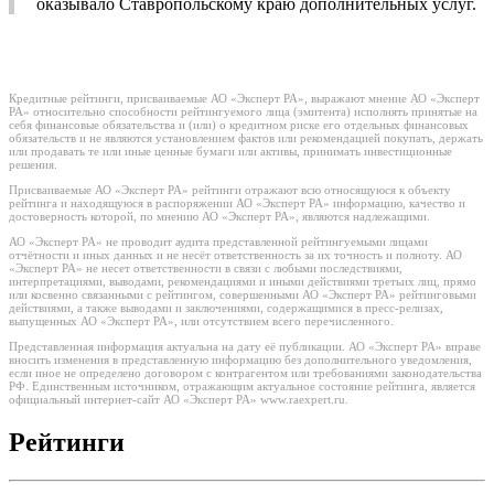
оказывало Ставропольскому краю дополнительных услуг.
Кредитные рейтинги, присваиваемые АО «Эксперт РА», выражают мнение АО «Эксперт
РА» относительно способности рейтингуемого лица (эмитента) исполнять принятые на
себя финансовые обязательства и (или) о кредитном риске его отдельных финансовых
обязательств и не являются установлением фактов или рекомендацией покупать, держать
или продавать те или иные ценные бумаги или активы, принимать инвестиционные
решения.
Присваиваемые АО «Эксперт РА» рейтинги отражают всю относящуюся к объекту
рейтинга и находящуюся в распоряжении АО «Эксперт РА» информацию, качество и
достоверность которой, по мнению АО «Эксперт РА», являются надлежащими.
АО «Эксперт РА» не проводит аудита представленной рейтингуемыми лицами
отчётности и иных данных и не несёт ответственность за их точность и полноту. АО
«Эксперт РА» не несет ответственности в связи с любыми последствиями,
интерпретациями, выводами, рекомендациями и иными действиями третьих лиц, прямо
или косвенно связанными с рейтингом, совершенными АО «Эксперт РА» рейтинговыми
действиями, а также выводами и заключениями, содержащимися в пресс-релизах,
выпущенных АО «Эксперт РА», или отсутствием всего перечисленного.
Представленная информация актуальна на дату её публикации. АО «Эксперт РА» вправе
вносить изменения в представленную информацию без дополнительного уведомления,
если иное не определено договором с контрагентом или требованиями законодательства
РФ. Единственным источником, отражающим актуальное состояние рейтинга, является
официальный интернет-сайт АО «Эксперт РА» www.raexpert.ru.
Рейтинги