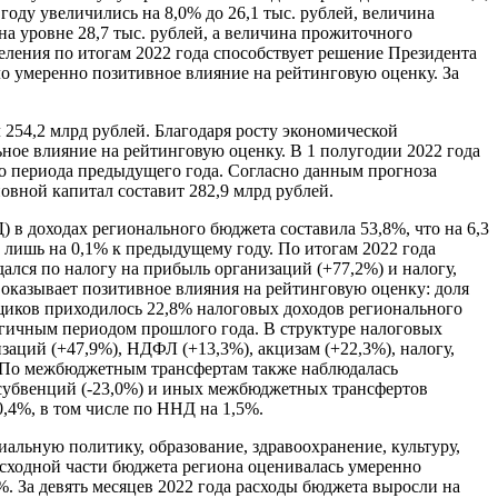
оду увеличились на 8,0% до 26,1 тыс. рублей, величина
а уровне 28,7 тыс. рублей, а величина прожиточного
селения по итогам 2022 года способствует решение Президента
о умеренно позитивное влияние на рейтинговую оценку. За
 254,2 млрд рублей. Благодаря росту экономической
ное влияние на рейтинговую оценку. В 1 полугодии 2022 года
го периода предыдущего года. Согласно данным прогноза
новной капитал составит 282,9 млрд рублей.
в доходах регионального бюджета составила 53,8%, что на 6,3
лишь на 0,1% к предыдущему году. По итогам 2022 года
ался по налогу на прибыль организаций (+77,2%) и налогу,
оказывает позитивное влияния на рейтинговую оценку: доля
щиков приходилось 22,8% налоговых доходов регионального
логичным периодом прошлого года. В структуре налоговых
аций (+47,9%), НДФЛ (+13,3%), акцизам (+22,3%), налогу,
. По межбюджетным трансфертам также наблюдалась
е субвенций (-23,0%) и иных межбюджетных трансфертов
0,4%, в том числе по ННД на 1,5%.
альную политику, образование, здравоохранение, культуру,
расходной части бюджета региона оценивалась умеренно
%. За девять месяцев 2022 года расходы бюджета выросли на