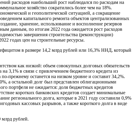
лений расходов наибольший рост наблюдался по расходам на
оммунальное хозяйство сократились более чем на 18%.
ономической и геополитической ситуацией, а сокращение
проведением капитального ремонта объектов централизованных
оздание, хранение, использование и восполнение резервов
ным данным, по итогам 2022 года ожидается рост расходов
бходимостью завершения строительства (реконструкции)
2022 годах цен на строительные ресурсы.
ефицитом в размере 14,2 млрд рублей или 16,3% ННД, который
ентством как низкий: объем совокупных долговых обязательств
а на 3,1% в связи с привлечением бюджетного кредита из
по-прежнему останется на низком уровне и составит 34,2%.
,0%, а остальной долг был представлен облигационными
вого портфеля не ожидается: доля бюджетных кредитов
сутствие коротких банковских кредитов создает минимальные
ние регионального долга, которые в 2021 году составили 0,9%
игодовых кассовых разрывов, а также короткого долга в виде
9 млрд рублей.