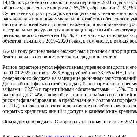
14,1% по сравнению с аналогичным периодом 2021 года и сост
общегосударственные вопросы (+65,9%), образование (+24,2%) 
Существенный рост расходов на общегосударственные вопросы
расходов на жилищно-коммунальное хозяйство обусловлено уме
систем теплоснабжения и водоснабжения, предоставление субс
материальных ресурсов для ликвидации чрезвычайных ситуаций
регионального бюджета на 18,8%, в том числе капительных зат
объектов, начатых в 2019–2020 годах, в том числе, в рамках р
В 2021 году региональный бюджет был исполнен с профицитом.
будет покрыт в основном остатками средств на счетах.
Регион характеризуется эффективным управлением долга и его
на 01.01.2022 составил 28,9 млрд рублей или 33,6% к ННД за п
федерального бюджета на замещение рыночных заимствований м
Долговой портфель на отчётную дату был сформирован преиму
займами – 32,5% и гарантийными обязательствами – 1,5%. По 
вырастит до 71,4%, а доля облигационных займов и гарантийны
риски рефинансирования, а преобладание в долговом портфеле
от ННД, что оказало позитивное влияние на рейтинговую оценк
открытых кредитных линий и доступа к казначейским кредита
Объем доходов бюджета Ставропольского края по итогам 2021 г
Контакты для СМИ:
pr@raexpert.ru
, тел.: +7 (495) 225-34-44.