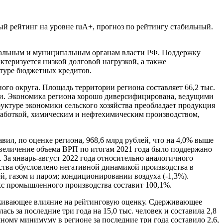
й рейтинг на уровне ruА+, прогноз по рейтингу стабильный.
нальным и муниципальным органам власти РФ. Поддержку
теризуется низкой долговой нагрузкой, а также
ктуре бюджетных кредитов.
ого округа. Площадь территории региона составляет 66,2 тыс.
сии. Экономика региона хорошо диверсифицирована, ведущими
уктуре экономики сельского хозяйства преобладает продукция
аботкой, химическим и нефтехимическим производством,
вил, по оценке региона, 968,6 млрд рублей, что на 4,0% выше
Увеличение объема ВРП по итогам 2021 года было поддержано
 За январь-август 2022 года относительно аналогичного
тва обусловлено негативной динамикой производства в
, газом и паром; кондиционировании воздуха (-1,3%).
екс промышленного производства составит 100,1%.
держивающее влияние на рейтинговую оценку. Сдерживающее
сь за последние три года на 15,0 тыс. человек и составила 2,8
ному минимуму в регионе за последние три года составило 2,6,