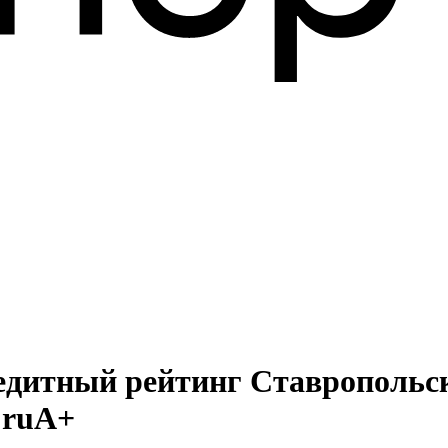
едитный рейтинг Ставропольск
 ruА+