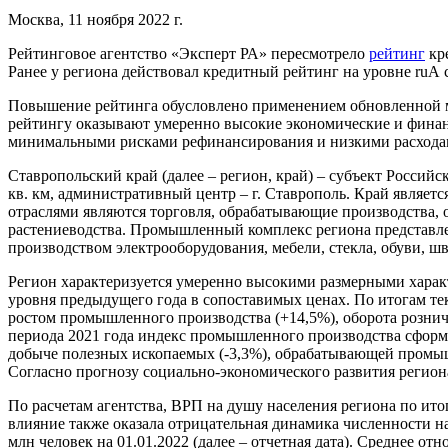
Москва, 11 ноября 2022 г.
Рейтинговое агентство «Эксперт РА» пересмотрело
рейтинг
кр
Ранее у региона действовал кредитный рейтинг на уровне ruА
Повышение рейтинга обусловлено применением обновленной 
рейтингу оказывают умеренно высокие экономические и финансо
минимальными рисками рефинансирования и низкими расходами
Ставропольский край (далее – регион, край) – субъект Российс
кв. км, административный центр – г. Ставрополь. Край явля
отраслями являются торговля, обрабатывающие производства, 
растениеводства. Промышленный комплекс региона представл
производством электрооборудования, мебели, стекла, обуви, ш
Регион характеризуется умеренно высокими размерными характе
уровня предыдущего года в сопоставимых ценах. По итогам те
ростом промышленного производства (+14,5%), оборота розничн
периода 2021 года индекс промышленного производства сформ
добыче полезных ископаемых (-3,3%), обрабатывающей промышле
Согласно прогнозу социально-экономического развития региона
По расчетам агентства, ВРП на душу населения региона по ито
влияние также оказала отрицательная динамика численности насе
млн человек на 01.01.2022 (далее – отчетная дата). Среднее 