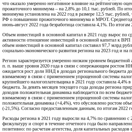
что оказало умеренно негативное влияние на рейтинговую оцен
прожиточного минимума – на 2,8% до 10,1 тыс. рублей. По ит
минимума установлена на 2022 год в размере 12,5 тыс. рублей,
РФ о повышении прожиточного минимума и МРОТ. Среднегодово
июнь-август 2022 года безработица составила 4,1%. По итогам 
Объем инвестиций в основной капитал в 2021 году вырос по ср
активности отношение инвестиций в основной капитал к ВРП за
объем инвестиций в основной капитал составил 97,7 млрд руб
социально-экономического развития региона на 2023 год и на п
Регион характеризуется умеренно низким уровнем бюджетной а
п. п. выше уровня 2020 года в связи с опережающим ростом Н
ожидается рост доли ННД в доходах регионального бюджета до
взимаемому в связи с применением упрощенной системы налог
крупнейшего налогоплательщика в 2021 году составила 4,4% в
бюджета. За девять месяцев текущего года доходы региона пр
доходов положительная динамика наблюдается по всем бюджето
взимаемому в связи с применением упрощенной системы налог
положительная динамика (+4,4%), что обусловлено ростом объ
(-21,5%). Согласно предоставленным данным, по итогам 2022 г
Расходы региона в 2021 году выросли на 4,7% по сравнению с 
физкультуру и спорт в течение отчетного года было направлен
позитивно: по расчетам агентства, доля капитальных расходов 