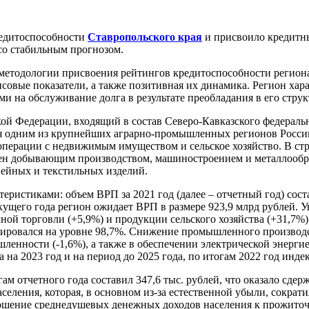
едитоспособности
Ставропольского края
и присвоило кредитны
 со стабильным прогнозом.
методологии присвоения рейтингов кредитоспособности регио
вые показатели, а также позитивная их динамика. Регион харак
 на обслуживание долга в результате преобладания в его стру
кой Федерации, входящий в состав Северо-Кавказского федеральн
ется одним из крупнейших аграрно-промышленных регионов Рос
операции с недвижимым имуществом и сельское хозяйство. В стр
ен добывающим производством, машиностроением и металлообр
вейных и текстильных изделий.
ристиками: объем ВРП за 2021 год (далее – отчетный год) соста
кущего года регион ожидает ВРП в размере 923,9 млрд рублей. 
ой торговли (+5,9%) и продукции сельского хозяйства (+31,7%).
ировался на уровне 98,7%. Снижение промышленного производс
нности (-1,6%), а также в обеспечении электрической энергией
 на 2023 год и на период до 2025 года, по итогам 2022 год инд
гам отчетного года составил 347,6 тыс. рублей, что оказало с
ления, которая, в основном из-за естественной убыли, сократила
отношение среднедушевых денежных доходов населения к прожиточ