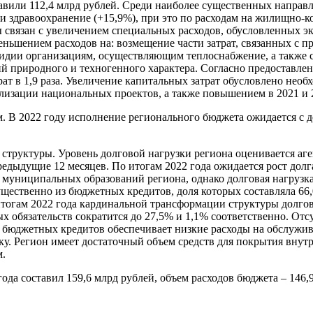
авили 112,4 млрд рублей. Среди наиболее существенных направ
и здравоохранение (+15,9%), при это по расходам на жилищно-к
 связан с увеличением специальных расходов, обусловленных эк
ньшением расходов на: возмещение части затрат, связанных с 
идии организациям, осуществляющим теплоснабжение, а также с
 природного и техногенного характера. Согласно предоставлен
рат в 1,9 раза. Увеличение капитальных затрат обусловлено нео
еализации национальных проектов, а также повышением в 2021 и 
 В 2022 году исполнение регионального бюджета ожидается с д
 структуры. Уровень долговой нагрузки региона оценивается аг
редыдущие 12 месяцев. По итогам 2022 года ожидается рост долг
униципальных образований региона, однако долговая нагрузка 
щественно из бюджетных кредитов, доля которых составляла 66
итогам 2022 года кардинальной трансформации структуры долго
х обязательств сократится до 27,5% и 1,1% соответственно. От
 бюджетных кредитов обеспечивает низкие расходы на обслужива
у. Регион имеет достаточный объем средств для покрытия внутр
м.
ода составил 159,6 млрд рублей, объем расходов бюджета – 146,