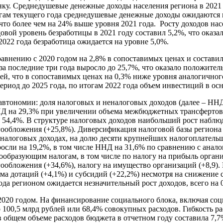
ку. Среднедушевые денежные доходы населения региона в 2021 г
огам текущего года среднедушевые денежные доходы ожидаются н
 что более чем на 24% выше уровня 2021 года. Росту доходов на
й уровень безработицы в 2021 году составил 5,2%, что оказал
2022 года безработица ожидается на уровне 5,0%.
авнению с 2020 годом на 2,8% в сопоставимых ценах и составил
 последние три года выросло до 25,7%, что оказало положитель
лей, что в сопоставимых ценах на 0,3% ниже уровня аналогично
ериод до 2025 года, по итогам 2022 года объем инвестиций в ос
втономии: доля налоговых и неналоговых доходов (далее – ННД) 
НД на 29,3% при увеличении объема межбюджетных трансфертов 
 54,4%. В структуре налоговых доходов наибольший рост наблюд
ообложения (+25,8%). Диверсификация налоговой базы региона 
 налоговых доходах, на долю десяти крупнейших налогоплатель
иросли на 19,2%, в том числе ННД на 31,6% по сравнению с ана
образующим налогам, в том числе по налогу на прибыль организ
ообложения (+34,6%), налогу на имущество организаций (+8,9)
ема дотаций (+4,1%) и субсидий (+22,2%) несмотря на снижени
ода регионом ожидается незначительный рост доходов, всего на 
2020 годом. На финансирование социального блока, включая соци
о 100,5 млрд рублей или 68,4% совокупных расходов. Гибкость 
в общем объеме расходов бюджета в отчетном году составила 7,7