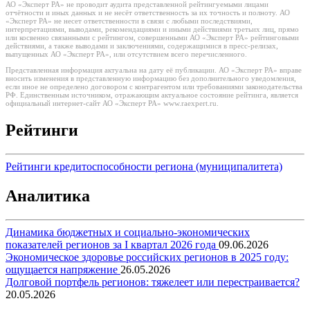
АО «Эксперт РА» не проводит аудита представленной рейтингуемыми лицами
отчётности и иных данных и не несёт ответственность за их точность и полноту. АО
«Эксперт РА» не несет ответственности в связи с любыми последствиями,
интерпретациями, выводами, рекомендациями и иными действиями третьих лиц, прямо
или косвенно связанными с рейтингом, совершенными АО «Эксперт РА» рейтинговыми
действиями, а также выводами и заключениями, содержащимися в пресс-релизах,
выпущенных АО «Эксперт РА», или отсутствием всего перечисленного.
Представленная информация актуальна на дату её публикации. АО «Эксперт РА» вправе
вносить изменения в представленную информацию без дополнительного уведомления,
если иное не определено договором с контрагентом или требованиями законодательства
РФ. Единственным источником, отражающим актуальное состояние рейтинга, является
официальный интернет-сайт АО «Эксперт РА» www.raexpert.ru.
Рейтинги
Рейтинги кредитоспособности региона (муниципалитета)
Аналитика
Динамика бюджетных и социально-экономических
показателей регионов за I квартал 2026 года
09.06.2026
Экономическое здоровье российских регионов в 2025 году:
ощущается напряжение
26.05.2026
Долговой портфель регионов: тяжелеет или перестраивается?
20.05.2026