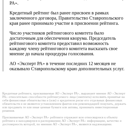
РА».
Кредитный рейтинг был ранее присвоен в рамках
заключенного договора, Правительство Ставропольского
края ранее принимало участие в присвоении рейтинга.
Число участников рейтингового комитета было
достаточным для обеспечения кворума. Председатель
рейтингового комитета предоставил возможность
каждому члену рейтингового комитета высказать свое
мнение до начала процедуры голосования.
АО «Эксперт РА» в течение последних 12 месяцев не
оказывало Ставропольскому краю дополнительных услуг.
Кредитные рейтинги, присваиваемые АО «Эксперт РА», выражают мнение АО «Эксперт
РА» относительно способности рейтингуемого лица (эмитента) исполнять принятые на
себя финансовые обязательства и (или) о кредитном риске его отдельных финансовых
обязательств и не являются установлением фактов или рекомендацией покупать, держать
или продавать те или иные ценные бумаги или активы, принимать инвестиционные
решения.
Присваиваемые АО «Эксперт РА» рейтинги отражают всю относящуюся к объекту
рейтинга и находящуюся в распоряжении АО «Эксперт РА» информацию, качество и
достоверность которой, по мнению АО «Эксперт РА», являются надлежащими.