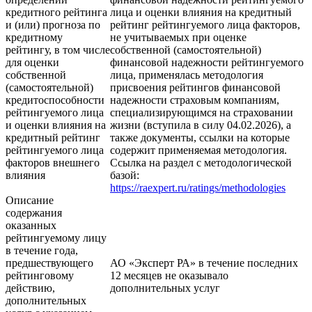
кредитного рейтинга
лица и оценки влияния на кредитный
и (или) прогноза по
рейтинг рейтингуемого лица факторов,
кредитному
не учитываемых при оценке
рейтингу, в том числе
собственной (самостоятельной)
для оценки
финансовой надежности рейтингуемого
собственной
лица, применялась методология
(самостоятельной)
присвоения рейтингов финансовой
кредитоспособности
надежности страховым компаниям,
рейтингуемого лица
специализирующимся на страховании
и оценки влияния на
жизни (вступила в силу 04.02.2026), а
кредитный рейтинг
также документы, ссылки на которые
рейтингуемого лица
содержит применяемая методология.
факторов внешнего
Ссылка на раздел с методологической
влияния
базой:
https://raexpert.ru/ratings/methodologies
Описание
содержания
оказанных
рейтингуемому лицу
в течение года,
предшествующего
АО «Эксперт РА» в течение последних
рейтинговому
12 месяцев не оказывало
действию,
дополнительных услуг
дополнительных