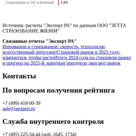
Cтрахование от НС и болезней
1.4%
1.4%
Источник: расчеты "Эксперт РА" по данным ООО "ЗЕТТА
СТРАХОВАНИЕ ЖИЗНИ"
Связанные отчеты "Эксперт РА"
Инновации в страховании: скорость, технологии,
искусственный интеллект
Страховой рынок в 2025 году:
измениться, чтобы расти
Итоги 2024 года на страховом рынке
и прогноз на 2025-й: короткие продукты двигают рынок
Контакты
По вопросам получения рейтинга
+7 (499) 418-00-39
sale@raexpert.ru
Служба внутреннего контроля
+7 (495) 225-34-44 (доб. 1645, 1734)