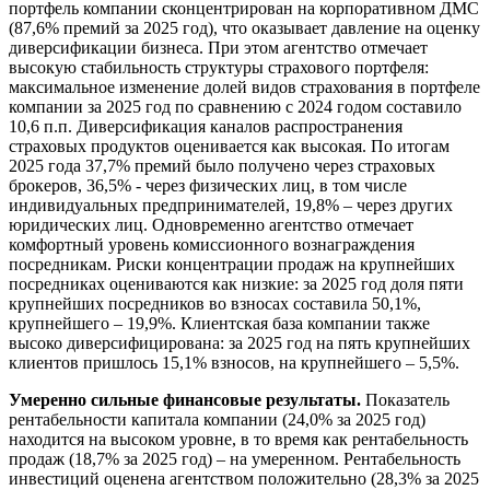
портфель компании сконцентрирован на корпоративном ДМС
(87,6% премий за 2025 год), что оказывает давление на оценку
диверсификации бизнеса. При этом агентство отмечает
высокую стабильность структуры страхового портфеля:
максимальное изменение долей видов страхования в портфеле
компании за 2025 год по сравнению с 2024 годом составило
10,6 п.п. Диверсификация каналов распространения
страховых продуктов оценивается как высокая. По итогам
2025 года 37,7% премий было получено через страховых
брокеров, 36,5% - через физических лиц, в том числе
индивидуальных предпринимателей, 19,8% – через других
юридических лиц. Одновременно агентство отмечает
комфортный уровень комиссионного вознаграждения
посредникам. Риски концентрации продаж на крупнейших
посредниках оцениваются как низкие: за 2025 год доля пяти
крупнейших посредников во взносах составила 50,1%,
крупнейшего – 19,9%. Клиентская база компании также
высоко диверсифицирована: за 2025 год на пять крупнейших
клиентов пришлось 15,1% взносов, на крупнейшего – 5,5%.
Умеренно сильные финансовые результаты.
Показатель
рентабельности капитала компании (24,0% за 2025 год)
находится на высоком уровне, в то время как рентабельность
продаж (18,7% за 2025 год) – на умеренном. Рентабельность
инвестиций оценена агентством положительно (28,3% за 2025