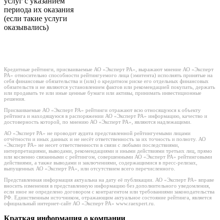
услуг с указанием
периода их оказания
(если такие услуги
оказывались)
Кредитные рейтинги, присваиваемые АО «Эксперт РА», выражают мнение АО «Эксперт
РА» относительно способности рейтингуемого лица (эмитента) исполнять принятые на
себя финансовые обязательства и (или) о кредитном риске его отдельных финансовых
обязательств и не являются установлением фактов или рекомендацией покупать, держать
или продавать те или иные ценные бумаги или активы, принимать инвестиционные
решения.
Присваиваемые АО «Эксперт РА» рейтинги отражают всю относящуюся к объекту
рейтинга и находящуюся в распоряжении АО «Эксперт РА» информацию, качество и
достоверность которой, по мнению АО «Эксперт РА», являются надлежащими.
АО «Эксперт РА» не проводит аудита представленной рейтингуемыми лицами
отчётности и иных данных и не несёт ответственность за их точность и полноту. АО
«Эксперт РА» не несет ответственности в связи с любыми последствиями,
интерпретациями, выводами, рекомендациями и иными действиями третьих лиц, прямо
или косвенно связанными с рейтингом, совершенными АО «Эксперт РА» рейтинговыми
действиями, а также выводами и заключениями, содержащимися в пресс-релизах,
выпущенных АО «Эксперт РА», или отсутствием всего перечисленного.
Представленная информация актуальна на дату её публикации. АО «Эксперт РА» вправе
вносить изменения в представленную информацию без дополнительного уведомления,
если иное не определено договором с контрагентом или требованиями законодательства
РФ. Единственным источником, отражающим актуальное состояние рейтинга, является
официальный интернет-сайт АО «Эксперт РА» www.raexpert.ru.
Краткая информация о компании