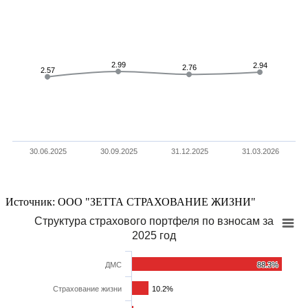
2.99
2.99
2.94
2.94
2.76
2.76
2.57
2.57
30.06.2025
30.09.2025
31.12.2025
31.03.2026
Источник: ООО "ЗЕТТА СТРАХОВАНИЕ ЖИЗНИ"
Структура страхового портфеля по взносам за
2025 год
ДМС
88.3%
88.3%
Cтрахование жизни
10.2%
10.2%