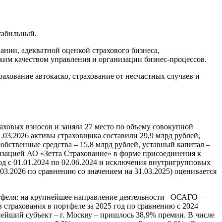
табильный.
нии, адекватной оценкой страхового бизнеса,
ким качеством управления и организации бизнес-процессов.
хование автокаско, страхование от несчастных случаев и
раховых взносов и заняла 27 место по объему совокупной
1.03.2026 активы страховщика составили 29,9 млрд рублей,
обственные средства – 15,8 млрд рублей, уставный капитал –
анизацией АО «Зетта Страхование» в форме присоединения к
д с 01.01.2024 по 02.06.2024 и исключения внутригрупповых
03.2026 по сравнению со значением на 31.03.2025) оценивается
тфеля: на крупнейшее направление деятельности –ОСАГО –
 страхования в портфеле за 2025 год по сравнению с 2024
пнейший субъект – г. Москву – пришлось 38,9% премии. В числе