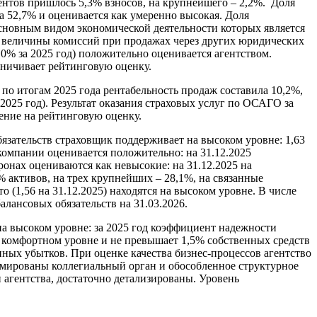
ентов пришлось 5,3% взносов, на крупнейшего – 2,2%. Доля
а 52,7% и оценивается как умеренно высокая. Доля
основным видом экономической деятельности которых является
же величины комиссий при продажах через других юридических
0% за 2025 год) положительно оценивается агентством.
аничивает рейтинговую оценку.
по итогам 2025 года рентабельность продаж составила 10,2%,
2025 год). Результат оказания страховых услуг по ОСАГО за
ение на рейтинговую оценку.
зательств страховщик поддерживает на высоком уровне: 1,63
 компании оценивается положительно: на 31.12.2025
онах оцениваются как невысокие: на 31.12.2025 на
 активов, на трех крупнейших – 28,1%, на связанные
 (1,56 на 31.12.2025) находятся на высоком уровне. В числе
алансовых обязательств на 31.03.2026.
а высоком уровне: за 2025 год коэффициент надежности
а комфортном уровне и не превышает 1,5% собственных средств
ных убытков. При оценке качества бизнес-процессов агентство
рмированы коллегиальный орган и обособленное структурное
агентства, достаточно детализированы. Уровень