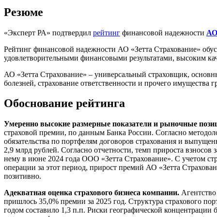
Резюме
«Эксперт РА» подтвердил
рейтинг
финансовой надежности
АО
Рейтинг финансовой надежности АО «Зетта Страхование» обус
удовлетворительными финансовыми результатами, высоким каче
АО «Зетта Страхование» – универсальный страховщик, основны
болезней, страхование ответственности и прочего имущества 
Обоснование рейтинга
Умеренно высокие размерные показатели и рыночные пози
страховой премии, по данным Банка России. Согласно методоло
обязательства по портфелям договоров страхования и выпущенн
2,9 млрд рублей. Согласно отчетности, темп прироста взносов 
нему в июне 2024 года ООО «Зетта Страхование». С учетом ст
операции за этот период, прирост премий АО «Зетта Страхован
позитивно.
Адекватная оценка страхового бизнеса компании.
Агентство 
пришлось 35,0% премии за 2025 год. Структура страхового пор
годом составило 1,3 п.п. Риски географической концентрации 