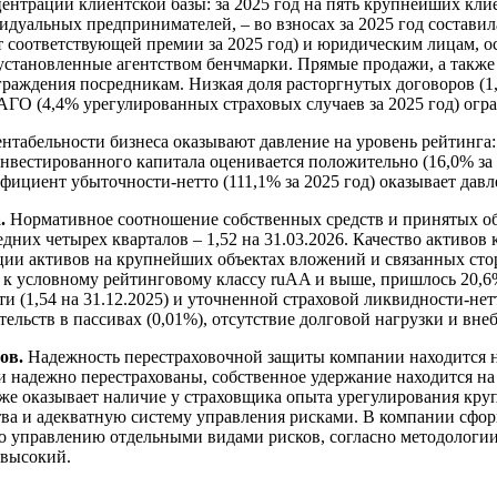
ентрации клиентской базы: за 2025 год на пять крупнейших кли
идуальных предпринимателей, – во взносах за 2025 год составил
т соответствующей премии за 2025 год) и юридическим лицам, 
т установленные агентством бенчмарки. Прямые продажи, а так
раждения посредникам. Низкая доля расторгнутых договоров (1,
АГО (4,4% урегулированных страховых случаев за 2025 год) огр
нтабельности бизнеса оказывают давление на уровень рейтинга: 
инвестированного капитала оценивается положительно (16,0% за 
циент убыточности-нетто (111,1% за 2025 год) оказывает давл
а.
Нормативное соотношение собственных средств и принятых обя
едних четырех кварталов – 1,52 на 31.03.2026. Качество активов
ции активов на крупнейших объектах вложений и связанных стор
к условному рейтинговому классу ruAA и выше, пришлось 20,6%
(1,54 на 31.12.2025) и уточненной страховой ликвидности-нетто
льств в пассивах (0,01%), отсутствие долговой нагрузки и внеб
ов.
Надежность перестраховочной защиты компании находится н
и надежно перестрахованы, собственное удержание находится н
кже оказывает наличие у страховщика опыта урегулирования круп
ва и адекватную систему управления рисками. В компании сфо
о управлению отдельными видами рисков, согласно методологии 
 высокий.