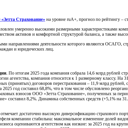
 «Зетта Страхование»
на уровне ruA+, прогноз по рейтингу – с
ловлен умеренно высокими размерными характеристиками компа
ством активов и комфортной структурой баланса, а также высо
ми направлениями деятельности которого являются ОСАГО, стра
граждан и юридических лиц.
ции
. По итогам 2025 года компания собрала 14,6 млрд рублей ст
гии агентства, компания относится к 1 размерному классу. На 3
ых (принятых) договоров перестрахования – 11,9 млрд рублей, с
за 2025 год составил 68,8%, что в том числе обусловлено реорг
раховых взносов ООО «Зетта Страхование», полученных за перио
ие» составил 8,2%. Динамика собственных средств (+5,1% на 31.
отмечает достаточно высокую диверсификацию страхового пор
тфеля компании стабильна: максимальное изменение долей видов
бизнеса оцениваются агентством как низкие: за 2025 год на кру