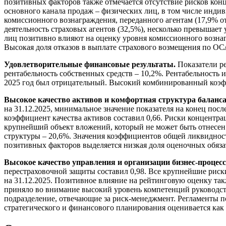
позитивных факторов также отмечается отсутствие рисков конц
основного канала продаж – физических лиц, в том числе индив
комиссионного вознаграждения, переданного агентам (17,9% о
деятельность страховых агентов (32,5%), несколько превышае
лиц позитивно влияют на оценку уровня комиссионного вознаг
Высокая доля отказов в выплате страхового возмещения по ОС
Удовлетворительные финансовые результаты.
Показатели ре
рентабельность собственных средств – 10,2%. Рентабельность 
2025 год был отрицательный. Высокий комбинированный коэффи
Высокое качество активов и комфортная структура баланс
на 31.12.2025, минимальное значение показателя на конец посл
коэффициент качества активов составил 0,66. Риски концентра
крупнейший объект вложений, который не может быть отнесен 
структуры – 20,6%. Значения коэффициентов общей ликвидности 
позитивных факторов выделяется низкая доля оценочных обязате
Высокое качество управления и организации бизнес-процесс
перестраховочной защиты составил 0,98. Все крупнейшие риск
на 31.12.2025. Позитивное влияние на рейтинговую оценку та
приняло во внимание высокий уровень компетенций руководст
подразделение, отвечающие за риск-менеджмент. Регламенты п
стратегического и финансового планирования оценивается как