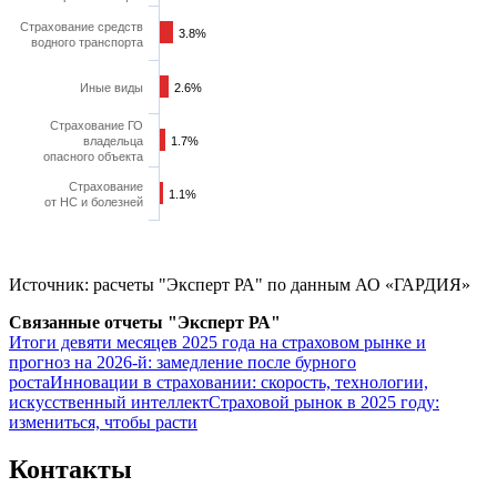
Страхование средств
3.8%
3.8%
водного транспорта
Иные виды
2.6%
2.6%
Страхование ГО
владельца
1.7%
1.7%
опасного объекта
Страхование
1.1%
1.1%
от НС и болезней
Источник: расчеты "Эксперт РА" по данным АО «ГАРДИЯ»
Связанные отчеты "Эксперт РА"
Итоги девяти месяцев 2025 года на страховом рынке и
прогноз на 2026-й: замедление после бурного
роста
Инновации в страховании: скорость, технологии,
искусственный интеллект
Страховой рынок в 2025 году:
измениться, чтобы расти
Контакты