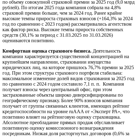
по объему совокупной страховой премии за 2025 год (9,0 млрд
рублей). По итогам 2025 года компания собрала на 4,8%
страховой премии больше, чем за 2024 год. Ранее крайне
высокие темпы прироста страховых взносов (+164,3% за 2024
год по сравнению с 2023 годом) рассматривались агентством
как фактор риска. Высокие темпы прироста собственных
средств (30,1% за период с 31.03.2025 по 31.03.2026)
оцениваются позитивно.
Комфортная оценка страхового бизнеса.
Деятельность
компании характеризуется существенной концентрацией на
крупнейшем направлении, страховании имущества
юридических лиц, на которое пришлось 76,7% премии за 2025
год. При этом структура страхового портфеля стабильна:
максимальное изменение долей видов страхования за 2025 год
по сравнению с 2024 годом составило 7,1 п. п.
Компания
получает взносы через центральный офис, при этом
застрахованные объекты широко диверсифицированы по
географическому признаку. Более 90% взносов компания
получает от группы связанных клиентов, имеющих рейтинг
кредитоспособности на уровне ruAAA от «Эксперт РА», что
позитивно влияет на рейтинговую оценку страховщика.
Абсолютное преобладание прямых продаж обуславливает
позитивную оценку комиссионного вознаграждения
посредникам. Низкая доля расторгнутых договоров (0,6% за