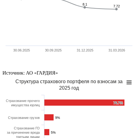
8.1
8.1
7.72
7.72
30.06.2025
30.09.2025
31.12.2025
31.03.2026
Источник: АО «ГАРДИЯ»
Структура страхового портфеля по взносам за
2025 год
Страхование прочего
76.7%
76.7%
имущества юрлиц
Страхование грузов
9%
9%
Страхование ГО
за причинение вреда
5%
5%
третьим лицам