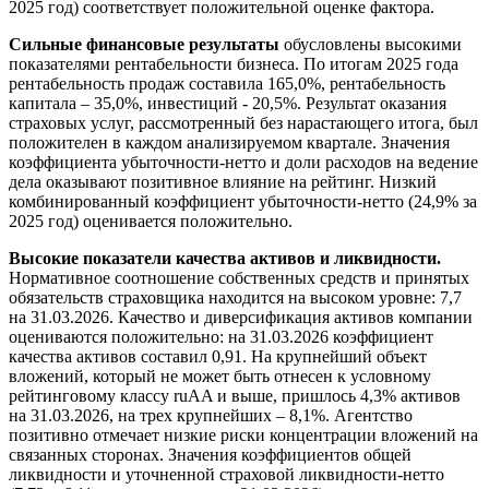
2025 год) соответствует положительной оценке фактора.
Сильные финансовые результаты
обусловлены высокими
показателями рентабельности бизнеса. По итогам 2025 года
рентабельность продаж составила 165,0%, рентабельность
капитала – 35,0%, инвестиций - 20,5%. Результат оказания
страховых услуг, рассмотренный без нарастающего итога, был
положителен в каждом анализируемом квартале. Значения
коэффициента убыточности-нетто и доли расходов на ведение
дела оказывают позитивное влияние на рейтинг. Низкий
комбинированный коэффициент убыточности-нетто (24,9% за
2025 год) оценивается положительно.
Высокие показатели качества активов и ликвидности.
Нормативное соотношение собственных средств и принятых
обязательств страховщика находится на высоком уровне: 7,7
на 31.03.2026. Качество и диверсификация активов компании
оцениваются положительно: на 31.03.2026 коэффициент
качества активов составил 0,91. На крупнейший объект
вложений, который не может быть отнесен к условному
рейтинговому классу ruAA и выше, пришлось 4,3% активов
на 31.03.2026, на трех крупнейших – 8,1%. Агентство
позитивно отмечает низкие риски концентрации вложений на
связанных сторонах. Значения коэффициентов общей
ликвидности и уточненной страховой ликвидности-нетто