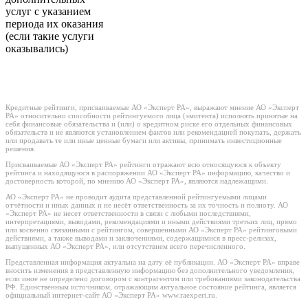
услуг с указанием
периода их оказания
(если такие услуги
оказывались)
Кредитные рейтинги, присваиваемые АО «Эксперт РА», выражают мнение АО «Эксперт
РА» относительно способности рейтингуемого лица (эмитента) исполнять принятые на
себя финансовые обязательства и (или) о кредитном риске его отдельных финансовых
обязательств и не являются установлением фактов или рекомендацией покупать, держать
или продавать те или иные ценные бумаги или активы, принимать инвестиционные
решения.
Присваиваемые АО «Эксперт РА» рейтинги отражают всю относящуюся к объекту
рейтинга и находящуюся в распоряжении АО «Эксперт РА» информацию, качество и
достоверность которой, по мнению АО «Эксперт РА», являются надлежащими.
АО «Эксперт РА» не проводит аудита представленной рейтингуемыми лицами
отчётности и иных данных и не несёт ответственность за их точность и полноту. АО
«Эксперт РА» не несет ответственности в связи с любыми последствиями,
интерпретациями, выводами, рекомендациями и иными действиями третьих лиц, прямо
или косвенно связанными с рейтингом, совершенными АО «Эксперт РА» рейтинговыми
действиями, а также выводами и заключениями, содержащимися в пресс-релизах,
выпущенных АО «Эксперт РА», или отсутствием всего перечисленного.
Представленная информация актуальна на дату её публикации. АО «Эксперт РА» вправе
вносить изменения в представленную информацию без дополнительного уведомления,
если иное не определено договором с контрагентом или требованиями законодательства
РФ. Единственным источником, отражающим актуальное состояние рейтинга, является
официальный интернет-сайт АО «Эксперт РА» www.raexpert.ru.