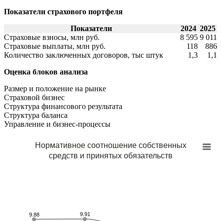
Показатели страхового портфеля
Показатели
2024
2025
Страховые взносы, млн руб.
8 595
9 011
Страховые выплаты, млн руб.
118
886
Количество заключенных договоров, тыс штук
1,3
1,1
Оценка блоков анализа
Размер и положение на рынке
Страховой бизнес
Структура финансового результата
Cтруктура баланса
Управление и бизнес-процессы
Нормативное соотношение собственных
средств и принятых обязательств
9.91
9.91
9.88
9.88