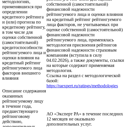
методологиях,
собственной (самостоятельной)
применявшихся при
финансовой надежности
определении
рейтингуемого лица и оценки влияния
кредитного рейтинга
на кредитный рейтинг рейтингуемого
и (или) прогноза по
лица факторов, не учитываемых при
кредитному рейтингу,
оценке собственной (самостоятельной)
в том числе для
финансовой надежности
оценки собственной
рейтингуемого лица, применялась
(самостоятельной)
методология присвоения рейтингов
кредитоспособности
финансовой надежности страховым
рейтингуемого лица и
компаниям (вступила в силу
оценки влияния на
04.02.2026), а также документы, ссылки
кредитный рейтинг
на которые содержит применяемая
рейтингуемого лица
методология.
факторов внешнего
Ссылка на раздел с методологической
влияния
базой:
https://raexpert.ru/ratings/methodologies
Описание содержания
оказанных
рейтингуемому лицу
в течение года,
предшествующего
АО «Эксперт РА» в течение последних
рейтинговому
12 месяцев не оказывало
действию,
дополнительных услуг.
дополнительных