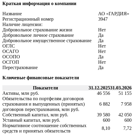
Краткая информация о компании
Название
АО «ГАРДИЯ»
Регистрационный номер
3947
Наличие лицензии:
Добровольное страхование жизни
Нет
Добровольное личное страхование
Да
Добровольное имущественное страхование
Да
ОГЛС
Нет
ОСАГО
Нет
ОСОПО
Да
ОСГОП
Нет
Перестрахование
Да
Ключевые финансовые показатели
Показатели
31.12.2025
31.03.2026
Активы, млн руб.
46 556
51 155
Обязательства по портфелям договоров
страхования и выпущенных (принятых)
6 882
7 958
договоров перестрахования, млн руб.
Собственный капитал, млн руб.
39 580
42 050
Уставный капитал, млн руб.
600
600
Нормативное соотношение собственных
8,10
7,72
средств и принятых обязательств