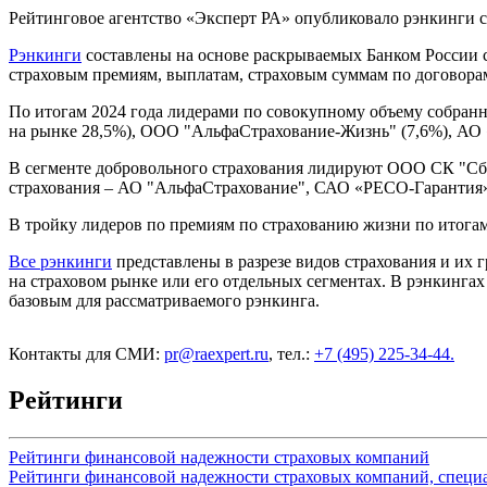
Рейтинговое агентство «Эксперт РА» опубликовало рэнкинги с
Рэнкинги
составлены на основе раскрываемых Банком России с
страховым премиям, выплатам, страховым суммам по договорам
По итогам 2024 года лидерами по совокупному объему собранн
на рынке 28,5%), ООО "АльфаСтрахование-Жизнь" (7,6%), АО
В сегменте добровольного страхования лидируют ООО СК "Сб
страхования – АО "АльфаСтрахование", САО «РЕСО-Гарантия
В тройку лидеров по премиям по страхованию жизни по ито
Все рэнкинги
представлены в разрезе видов страхования и их
на страховом рынке или его отдельных сегментах. В рэнкинг
базовым для рассматриваемого рэнкинга.
Контакты для СМИ:
pr@raexpert.ru
, тел.:
+7 (495) 225-34-44.
Рейтинги
Рейтинги финансовой надежности страховых компаний
Рейтинги финансовой надежности страховых компаний, специ