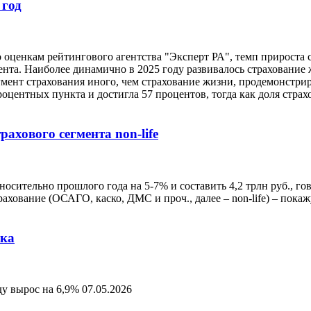
 год
 оценкам рейтингового агентства "Эксперт РА", темп прироста с
цента. Наиболее динамично в 2025 году развивалось страхование 
егмент страхования иного, чем страхование жизни, продемонстрир
оцентных пункта и достигла 57 процентов, тогда как доля страх
ахового сегмента non-life
осительно прошлого года на 5-7% и составить 4,2 трлн руб., гов
ахование (ОСАГО, каско, ДМС и проч., далее – non-life) – пок
нка
ду вырос на 6,9%
07.05.2026