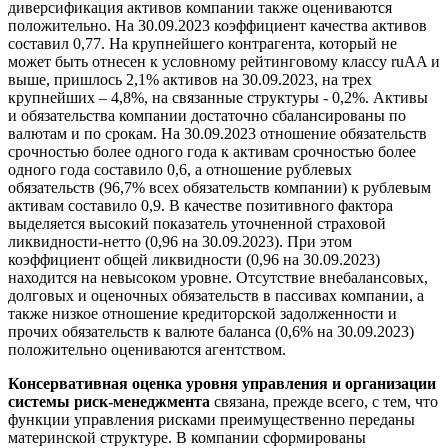
диверсификация активов компании также оцениваются
положительно. На 30.09.2023 коэффициент качества активов
составил 0,77. На крупнейшего контрагента, который не
может быть отнесен к условному рейтинговому классу ruAA и
выше, пришлось 2,1% активов на 30.09.2023, на трех
крупнейших – 4,8%, на связанные структуры - 0,2%. Активы
и обязательства компании достаточно сбалансированы по
валютам и по срокам. На 30.09.2023 отношение обязательств
срочностью более одного года к активам срочностью более
одного года составило 0,6, а отношение рублевых
обязательств (96,7% всех обязательств компании) к рублевым
активам составило 0,9. В качестве позитивного фактора
выделяется высокий показатель уточненной страховой
ликвидности-нетто (0,96 на 30.09.2023). При этом
коэффициент общей ликвидности (0,96 на 30.09.2023)
находится на невысоком уровне. Отсутствие внебалансовых,
долговых и оценочных обязательств в пассивах компании, а
также низкое отношение кредиторской задолженности и
прочих обязательств к валюте баланса (0,6% на 30.09.2023)
положительно оцениваются агентством.
Консервативная оценка уровня управления и организации
системы риск-менеджмента
связана, прежде всего, с тем, что
функции управления рисками преимущественно переданы
материнской структуре. В компании сформированы