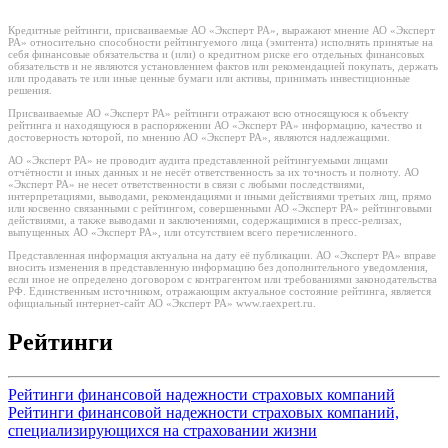
Кредитные рейтинги, присваиваемые АО «Эксперт РА», выражают мнение АО «Эксперт
РА» относительно способности рейтингуемого лица (эмитента) исполнять принятые на
себя финансовые обязательства и (или) о кредитном риске его отдельных финансовых
обязательств и не являются установлением фактов или рекомендацией покупать, держать
или продавать те или иные ценные бумаги или активы, принимать инвестиционные
решения.
Присваиваемые АО «Эксперт РА» рейтинги отражают всю относящуюся к объекту
рейтинга и находящуюся в распоряжении АО «Эксперт РА» информацию, качество и
достоверность которой, по мнению АО «Эксперт РА», являются надлежащими.
АО «Эксперт РА» не проводит аудита представленной рейтингуемыми лицами
отчётности и иных данных и не несёт ответственность за их точность и полноту. АО
«Эксперт РА» не несет ответственности в связи с любыми последствиями,
интерпретациями, выводами, рекомендациями и иными действиями третьих лиц, прямо
или косвенно связанными с рейтингом, совершенными АО «Эксперт РА» рейтинговыми
действиями, а также выводами и заключениями, содержащимися в пресс-релизах,
выпущенных АО «Эксперт РА», или отсутствием всего перечисленного.
Представленная информация актуальна на дату её публикации. АО «Эксперт РА» вправе
вносить изменения в представленную информацию без дополнительного уведомления,
если иное не определено договором с контрагентом или требованиями законодательства
РФ. Единственным источником, отражающим актуальное состояние рейтинга, является
официальный интернет-сайт АО «Эксперт РА» www.raexpert.ru.
Рейтинги
Рейтинги финансовой надежности страховых компаний
Рейтинги финансовой надежности страховых компаний,
специализирующихся на страховании жизни