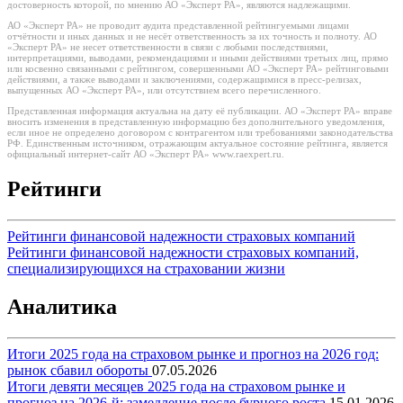
достоверность которой, по мнению АО «Эксперт РА», являются надлежащими.
АО «Эксперт РА» не проводит аудита представленной рейтингуемыми лицами
отчётности и иных данных и не несёт ответственность за их точность и полноту. АО
«Эксперт РА» не несет ответственности в связи с любыми последствиями,
интерпретациями, выводами, рекомендациями и иными действиями третьих лиц, прямо
или косвенно связанными с рейтингом, совершенными АО «Эксперт РА» рейтинговыми
действиями, а также выводами и заключениями, содержащимися в пресс-релизах,
выпущенных АО «Эксперт РА», или отсутствием всего перечисленного.
Представленная информация актуальна на дату её публикации. АО «Эксперт РА» вправе
вносить изменения в представленную информацию без дополнительного уведомления,
если иное не определено договором с контрагентом или требованиями законодательства
РФ. Единственным источником, отражающим актуальное состояние рейтинга, является
официальный интернет-сайт АО «Эксперт РА» www.raexpert.ru.
Рейтинги
Рейтинги финансовой надежности страховых компаний
Рейтинги финансовой надежности страховых компаний,
специализирующихся на страховании жизни
Аналитика
Итоги 2025 года на страховом рынке и прогноз на 2026 год:
рынок сбавил обороты
07.05.2026
Итоги девяти месяцев 2025 года на страховом рынке и
прогноз на 2026-й: замедление после бурного роста
15.01.2026