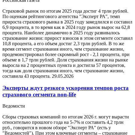
Российская газета
Страховой рынок по итогам 2025 года достиг 4 трлн рублей.
По оценкам рейтингового агентства "Эксперт РА", темп
прироста страхового рынка в 2025 году замедлился и составил
6,9 процента, в то время как в 2024 году рынок вырос на 62,8
процента. Наиболее динамично в 2025 году развивалось
страхование жизни: прирост взносов в этом сегменте составил
10,8 процента, а его объем достиг 2,3 трлн рублей. В то же
время сегмент страхования иного, чем страхование жизни,
продемонстрировал более скромный рост - 2,1 процента, при
объеме в 1,7 трлн рублей. Доля страхования жизни на рынке
выросла на 2 процентных пункта и достигла 57 процентов,
тогда как доля страхования иного, чем страхование жизни,
составила 43 процента.
29.05.2026
Эксперты ждут резкого ускорения темпов роста
страхового сегмента non-life
Ведомости
Сборы страховых компаний по итогам 2026 г. могут вырасти
относительно прошлого года на 5-7% и составить 4,2 трлн
руб., говорится в новом обзоре "Эксперт РА" (есть у
"Ведомостей"). При этом ключевые сегменты – страхование