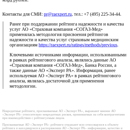
Контакты для СМИ:
pr@raexpert.ru
, тел.: +7 (495) 225-34-44.
Ранее при поддержании рейтинга надежности и качества
услуг АО «Страховая компания «СОГАЗ-Мед»
применялась методология присвоения рейтингов
надежности и качества услуг страховым медицинским
организациям
https://raexpert.ru/ratings/methods/previous
.
Ключевыми источниками информации, использованными
в рамках рейтингового анализа, являлись данные АО
«Страховая компания «СОГАЗ-Мед», Банка России, а
также данные АО «Эксперт РА». Информация, ранее
используемая АО «Эксперт РА» в рамках рейтингового
анализа, являлась достаточной для применения
методологии.
Некредитные рейтинги, присваиваемые АО «Эксперт РА», выражают мнение АО
«Эксперт РА» относительно некредитных рисков, принимаемых на себя контрагентами
при взаимодействии с рейтингуемым лицом.
Присваиваемые АО «Эксперт РА» рейтинги отражают всю относящуюся к объекту
рейтинга и находящуюся в распоряжении АО «Эксперт РА» информацию, качество и