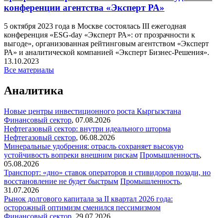
конференции агентства «Эксперт РА»
5 октября 2023 года в Москве состоялась III ежегодная
конференция «ESG-day «Эксперт РА»: от прозрачности к
выгоде», организованная рейтинговым агентством «Эксперт
РА» и аналитической компанией «Эксперт Бизнес-Решения».
13.10.2023
Все материалы
Аналитика
Новые центры инвестиционного роста Кыргызстана
Финансовый сектор
,
07.08.2026
Нефтегазовый сектор: внутри идеального шторма
Нефтегазовый сектор
,
06.08.2026
Минеральные удобрения: отрасль сохраняет высокую
устойчивость вопреки внешним рискам
Промышленность
,
05.08.2026
Транспорт: «дно» ставок операторов и стивидоров позади, но
восстановление не будет быстрым
Промышленность
,
31.07.2026
Рынок долгового капитала за II квартал 2026 года:
осторожный оптимизм сменился пессимизмом
Финансовый сектор
,
29.07.2026