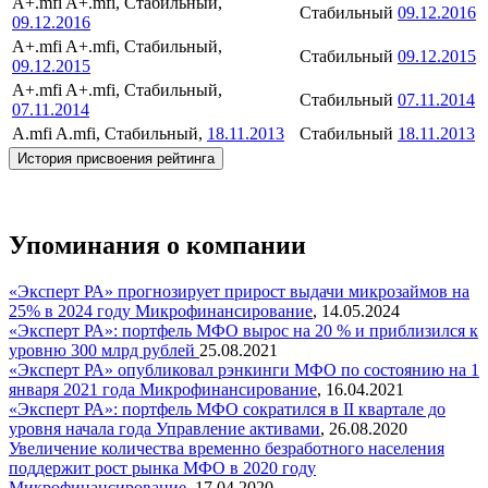
A+.mfi
A+.mfi, Стабильный,
Стабильный
09.12.2016
09.12.2016
A+.mfi
A+.mfi, Стабильный,
Стабильный
09.12.2015
09.12.2015
A+.mfi
A+.mfi, Стабильный,
Стабильный
07.11.2014
07.11.2014
A.mfi
A.mfi, Стабильный,
18.11.2013
Стабильный
18.11.2013
История присвоения рейтинга
Упоминания о компании
«Эксперт РА» прогнозирует прирост выдачи микрозаймов на
25% в 2024 году
Микрофинансирование
,
14.05.2024
«Эксперт РА»: портфель МФО вырос на 20 % и приблизился к
уровню 300 млрд рублей
25.08.2021
«Эксперт РА» опубликовал рэнкинги МФО по состоянию на 1
января 2021 года
Микрофинансирование
,
16.04.2021
«Эксперт РА»: портфель МФО сократился в II квартале до
уровня начала года
Управление активами
,
26.08.2020
Увеличение количества временно безработного населения
поддержит рост рынка МФО в 2020 году
Микрофинансирование
,
17.04.2020