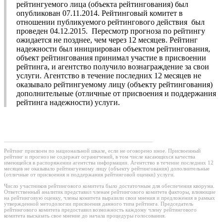
рейтингуемого лица (объекта рейтингования) был
опубликован 07.11.2014. Рейтинговый комитет в
отношении публикуемого рейтингового действия был
проведен 04.12.2015. Пересмотр прогноза по рейтингу
ожидается не позднее, чем через 12 месяцев. Рейтинг
надежности был инициирован объектом рейтингования,
объект рейтингования принимал участие в присвоении
рейтинга, и агентство получило вознаграждение за свои
услуги. Агентство в течение последних 12 месяцев не
оказывало рейтингуемому лицу (объекту рейтингования)
дополнительные (отличные от присвоения и поддержания
рейтинга надежности) услуги.
Рейтинг присвоен по национальной шкале, если не оговорено иное. Присвоенный
рейтинг и прогноз не содержат ограничений, в том числе касающихся качества
имеющейся в распоряжении агентства информации. Агентство в течение последних 12
месяцев не оказывало рейтингуемому лицу (объекту рейтингования) дополнительные
(отличные от присвоения и поддержания рейтинговой оценки) услуги.
Число участников рейтингового комитета было достаточным для обеспечения кворума.
Ответственный аналитик представил членам рейтингового комитета факторы, влияющие
на рейтинговую оценку, члены комитета выразили свои мнения и предложения в рамках
утвержденной методологии присвоения данного типа рейтинга. Председатель
рейтингового комитета предоставил возможность каждому члену рейтингового
комитета высказать свое мнение до начала процедуры голосования.