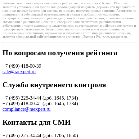
Рейтинговые оценки выражают мнение рейтингового агентства «Эксперт РА» и не
являются установлением фактов или рекомендацией покупать, держать или продавать те
или иные ценные бумаги или активы, принимать инвестиционные решения. Агентство не
принимает на себя никакой ответственности в связи с любыми последствиями,
интерпретациями, выводами, рекомендациями и иными действиями, прямо или косвенно
связанными с рейтинговой оценкой, совершенными Агентством рейтинговыми
действиями, а также выводами и заключениями, содержащимися в рейтинговом отчете и
пресс-релизах, выпущенных Агентством, или отсутствием всего перечисленного.
Единственным источником, отражающим актуальное состояние рейтинговой оценки,
является официальный сайт рейтингового агентства «Эксперт РА» www.raexpert.ru.
По вопросам получения рейтинга
+7 (499) 418-00-39
sale@raexpert.ru
Служба внутреннего контроля
+7 (495) 225-34-44 (доб. 1645, 1734)
+7 (499) 418-00-41 (доб. 1645, 1734)
compliance@raexpert.ru
Контакты для СМИ
+7 (495) 225-34-44 (доб. 1706, 1650)