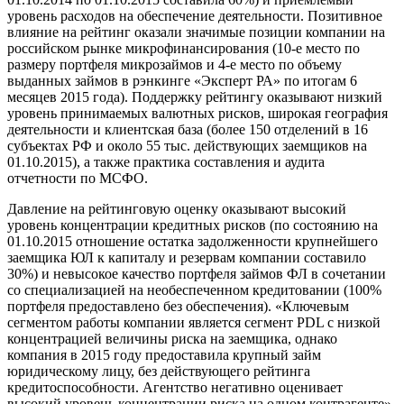
уровень расходов на обеспечение деятельности. Позитивное
влияние на рейтинг оказали значимые позиции компании на
российском рынке микрофинансирования (10-е место по
размеру портфеля микрозаймов и 4-е место по объему
выданных займов в рэнкинге «Эксперт РА» по итогам 6
месяцев 2015 года). Поддержку рейтингу оказывают низкий
уровень принимаемых валютных рисков, широкая география
деятельности и клиентская база (более 150 отделений в 16
субъектах РФ и около 55 тыс. действующих заемщиков на
01.10.2015), а также практика составления и аудита
отчетности по МСФО.
Давление на рейтинговую оценку оказывают высокий
уровень концентрации кредитных рисков (по состоянию на
01.10.2015 отношение остатка задолженности крупнейшего
заемщика ЮЛ к капиталу и резервам компании составило
30%) и невысокое качество портфеля займов ФЛ в сочетании
со специализацией на необеспеченном кредитовании (100%
портфеля предоставлено без обеспечения). «Ключевым
сегментом работы компании является сегмент PDL с низкой
концентрацией величины риска на заемщика, однако
компания в 2015 году предоставила крупный займ
юридическому лицу, без действующего рейтинга
кредитоспособности. Агентство негативно оценивает
высокий уровень концентрации риска на одном контрагенте»,