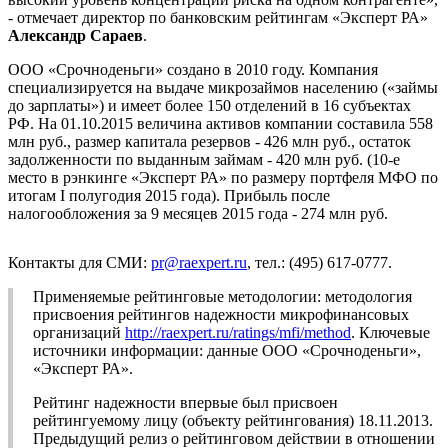
- отмечает директор по банковским рейтингам «Эксперт РА»
Александр Сараев
.
ООО «Срочноденьги» создано в 2010 году. Компания
специализируется на выдаче микрозаймов населению («займы
до зарплаты») и имеет более 150 отделений в 16 субъектах
РФ. На 01.10.2015 величина активов компании составила 558
млн руб., размер капитала резервов - 426 млн руб., остаток
задолженности по выданным займам - 420 млн руб. (10-е
место в рэнкинге «Эксперт РА» по размеру портфеля МФО по
итогам I полугодия 2015 года). Прибыль после
налогообложения за 9 месяцев 2015 года - 274 млн руб.
Контакты для СМИ:
pr@raexpert.ru
, тел.: (495) 617-0777.
Применяемые рейтинговые методологии: методология
присвоения рейтингов надежности микрофинансовых
организаций
http://raexpert.ru/ratings/mfi/method
. Ключевые
источники информации: данные ООО «Срочноденьги»,
«Эксперт РА».
Рейтинг надежности впервые был присвоен
рейтингуемому лицу (объекту рейтингования) 18.11.2013.
Предыдущий релиз о рейтинговом действии в отношении