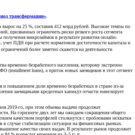
ериод трансформации»
.
вырос на 25 %, составив 412 млрд рублей. Высокие темпы по
ний, призванных ограничить риски резкого роста сегмента
 получения микрозаймов в результате развития онлайн-
и, учет ПДН при расчете нормативов достаточности капитала и
 ограничений более заметно скажется на деятельности
тва временно безработного населения, которому экстренно
(installment loans), а приток новых заемщиков в этот сегмент
я и повышением доли временно безработных в стране из-за
мления заемщиками кредитных каникул отчасти нивелирует
вня 2019-го, при этом объемы выдачи продолжат
ости. На горизонте двух лет мы ожидаем сокращения общего
ением качеством портфелей столкнутся с проблемами нехватки
 в случае стабилизации ситуации на финансовых рынках.
ышение качества своих выдач. В результате рынок продолжит
и 84 % возрастет минимум на 3–5 п. п.