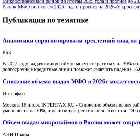
Микрофинансовый рынок по итогам 2025 года и прогноз до 2028
Рынок МФО по итогам 2025 года и прогноз на 2026-й: кроссф
Публикации по тематике
Аналитики спрогнозировали трехлетний спад на
РБК
В 2027 году выдачи микрозаймов могут сократиться на 30% из-
долгосрочные кредитные линии поможет смягчить падение
16.
Снижение объема выдач МФО в 2026г может сост
Интерфакс
Москва. 16 июля. INTERFAX.RU - Снижение объема выдач зай
уменьшится на 10%, прогнозирует рейтинговое агентство "Экс
Объем выдач микрозаймов в России может сократ
АЭИ Прайм