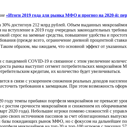
ние
«Итоги 2019 года для рынка МФО и прогноз на 2020-й: п
30% достигнув 212 млрд рублей. Объем выданных микрозаймов 
 на вступление в 2019 году очередных законодательных требова
кий спрос на заемные средства, повышение удобства и простоты
ебования (прежде всего, ограничение дневной процентной ставк
. Таким образом, мы ожидаем, что основной эффект от указанных
и с пандемией COVID-19 и связанное с этим увеличение количес
роста рынка выступит сегмент потребительских микрозаймов МФО 
потребительским кредитам, их количество будет увеличиваться.
тся в связи с ускорением снижения реальных доходов населени
жесточить требования к заемщикам. При этом возможность офор
020 году темпы прибавки портфеля микрозаймов не превысят уро
но с ростом срочности микрозаймов и снижением их оборачиваем
март 2020 года). Небольшие игроки помимо сложностей с управл
ю своих источников пассивов за счет облигационных выпусков
й базы покидающих рынок МФО, но с фокусом на дальнейшее пов
ртфеля микрозаймов на топ-20 и топ-100 игроков с текущих 57 