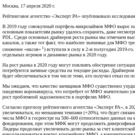
Москва, 17 апреля 2020 г.
Рейтинговое агентство «Эксперт РА» опубликовало исследова
В 2019 году совокупный портфель микрозаймов МФО вырос на 
основным показателям рынку удалось сохранить, даже несмотря
PDL. Среди основных драйверов роста рынка мы отмечаем высо
каналов, а также тот факт, что наиболее значимые для МФО тр
1
снижение «иксов»
) вступили в силу в 2-м полугодии 2019-го
отдельных игроков и динамике рынка в 2020 году.
На рост рынка в 2020 году могут повлиять обострение ситуаци
потребуются заемные средства на текущие расходы. Драйвером 
будет обеспечиваться в том числе теми, кто получил отказ по 
Мы ожидаем, что качество заемщиков МФО существенно ухудши
пандемии коронавируса, что потребует от МФО значительно у
рост проблемной задолженности в портфелях МФО.
Согласно прогнозу рейтингового агентства «Эксперт РА», в 2
увеличиваться, но меньшими темпами (+20%), что будет связа
числа МФО в госреестре на 500–600 (относительно данных на 
фондирования, при этом МФК могут продолжить диверсификаци
Лидеры продолжат увеличивать долю рынка за счет клиентско
консолидироваться вокруг крупнейших МФО, а концентрация по