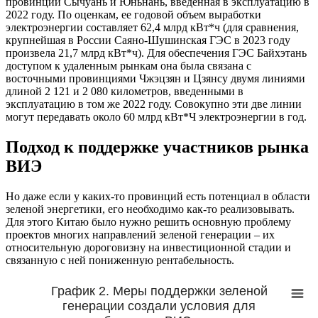
провинций Сычуань и Юньнань, введенная в эксплуатацию в
2022 году. По оценкам, ее годовой объем выработки
электроэнергии составляет 62,4 млрд кВт*ч (для сравнения,
крупнейшая в России Саяно-Шушинская ГЭС в 2023 году
произвела 21,7 млрд кВт*ч). Для обеспечения ГЭС Байхэтань
доступом к удаленным рынкам она была связана с
восточными провинциями Чжэцзян и Цзянсу двумя линиями
длиной 2 121 и 2 080 километров, введенными в
эксплуатацию в том же 2022 году. Совокупно эти две линии
могут передавать около 60 млрд кВт*Ч электроэнергии в год.
Подход к поддержке участников рынка
ВИЭ
Но даже если у каких-то провинций есть потенциал в области
зеленой энергетики, его необходимо как-то реализовывать.
Для этого Китаю было нужно решить основную проблему
проектов многих направлений зеленой генерации – их
относительную дороговизну на инвестиционной стадии и
связанную с ней пониженную рентабельность.
График 2. Меры поддержки зеленой
генерации создали условия для