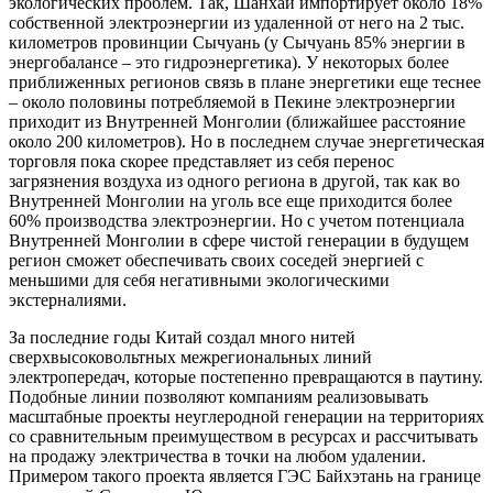
экологических проблем. Так, Шанхай импортирует около 18%
собственной электроэнергии из удаленной от него на 2 тыс.
километров провинции Сычуань (у Сычуань 85% энергии в
энергобалансе – это гидроэнергетика). У некоторых более
приближенных регионов связь в плане энергетики еще теснее
– около половины потребляемой в Пекине электроэнергии
приходит из Внутренней Монголии (ближайшее расстояние
около 200 километров). Но в последнем случае энергетическая
торговля пока скорее представляет из себя перенос
загрязнения воздуха из одного региона в другой, так как во
Внутренней Монголии на уголь все еще приходится более
60% производства электроэнергии. Но с учетом потенциала
Внутренней Монголии в сфере чистой генерации в будущем
регион сможет обеспечивать своих соседей энергией с
меньшими для себя негативными экологическими
экстерналиями.
За последние годы Китай создал много нитей
сверхвысоковольтных межрегиональных линий
электропередач, которые постепенно превращаются в паутину.
Подобные линии позволяют компаниям реализовывать
масштабные проекты неуглеродной генерации на территориях
со сравнительным преимуществом в ресурсах и рассчитывать
на продажу электричества в точки на любом удалении.
Примером такого проекта является ГЭС Байхэтань на границе