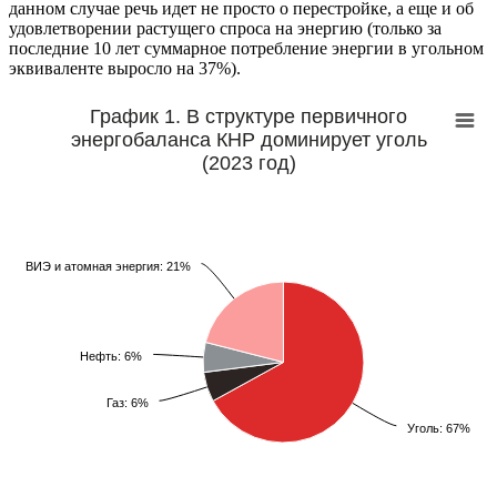
данном случае речь идет не просто о перестройке, а еще и об
удовлетворении растущего спроса на энергию (только за
последние 10 лет суммарное потребление энергии в угольном
эквиваленте выросло на 37%).
График 1. В структуре первичного
энергобаланса КНР доминирует уголь
(2023 год)
ВИЭ и атомная энергия: 21%
ВИЭ и атомная энергия: 21%
Нефть: 6%
Нефть: 6%
Газ: 6%
Газ: 6%
Уголь: 67%
Уголь: 67%