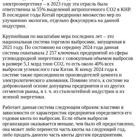
электроэнергетику – в 2023 году эта отрасль была
ответственна за 55% выделений антропогенного CO2 в КНР.
В последние годы Китай предпринял множество мер по
улучшению экологии, отдельно фокусируясь на данной
индустрии.
Крупнейшая по масштабам мера последних лет – это
национальная система торговли выбросами, запущенная в
2021 году. По состоянию на середину 2024 года данная
система охватывала 2 257 ключевых предприятий из сферы
углеводородной энергетики с совокупным объемом выбросов
в размере 5,1 млрд тонн CO2, то есть около 40% всех
выбросов углекислого газа Китая. К концу 2024 года к
системе также присоединили производителей цемента и
электролитического алюминия. Помимо этого, к системе на
добровольной основе допущены предприятия и из других
сегментов рынка, в т. ч. из сталелитейной индустрии и из
зеленой энергетики.
Работает данная система следующим образом: властями в
зависимости от характеристик предприятия определяется его
годовая квота по выбросам. Если объем выбросов
организации оказывается меньше, чем было ей предоставлено,
она может либо перенести часть квоты на следующий год,
либо продать данную часть квоты другим предприятиям.