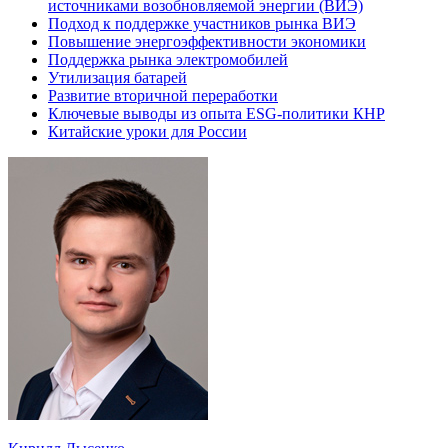
источниками возобновляемой энергии (ВИЭ)
Подход к поддержке участников рынка ВИЭ
Повышение энергоэффективности экономики
Поддержка рынка электромобилей
Утилизация батарей
Развитие вторичной переработки
Ключевые выводы из опыта ESG-политики КНР
Китайские уроки для России