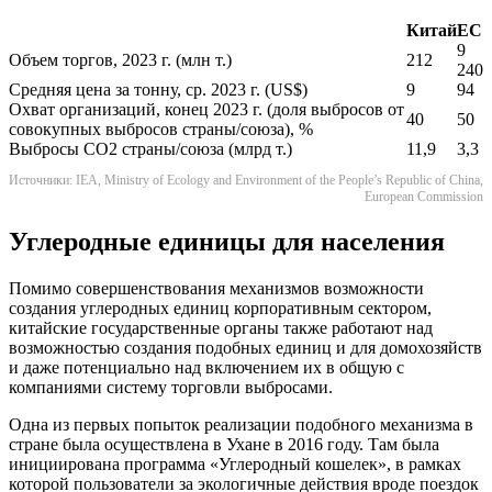
Китай
ЕС
9
Объем торгов, 2023 г. (млн т.)
212
240
Средняя цена за тонну, ср. 2023 г. (US$)
9
94
Охват организаций, конец 2023 г. (доля выбросов от
40
50
совокупных выбросов страны/союза), %
Выбросы CO2 страны/союза (млрд т.)
11,9
3,3
Источники: IEA, Ministry of Ecology and Environment of the People’s Republic of China,
European Commission
Углеродные единицы для населения
Помимо совершенствования механизмов возможности
создания углеродных единиц корпоративным сектором,
китайские государственные органы также работают над
возможностью создания подобных единиц и для домохозяйств
и даже потенциально над включением их в общую с
компаниями систему торговли выбросами.
Одна из первых попыток реализации подобного механизма в
стране была осуществлена в Ухане в 2016 году. Там была
инициирована программа «Углеродный кошелек», в рамках
которой пользователи за экологичные действия вроде поездок