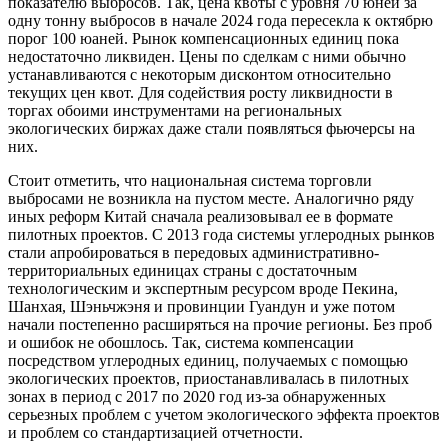
показателю выбросов. Так, цена квоты с уровня 70 юней за
одну тонну выбросов в начале 2024 года пересекла к октябрю
порог 100 юаней. Рынок компенсационных единиц пока
недостаточно ликвиден. Цены по сделкам с ними обычно
устанавливаются с некоторым дисконтом относительно
текущих цен квот. Для содействия росту ликвидности в
торгах обоими инструментами на региональных
экологических биржах даже стали появляться фьючерсы на
них.
Стоит отметить, что национальная система торговли
выбросами не возникла на пустом месте. Аналогично ряду
иных реформ Китай сначала реализовывал ее в формате
пилотных проектов. С 2013 года системы углеродных рынков
стали апробироваться в передовых административно-
территориальных единицах страны с достаточным
технологическим и экспертным ресурсом вроде Пекина,
Шанхая, Шэньчжэня и провинции Гуандун и уже потом
начали постепенно расширяться на прочие регионы. Без проб
и ошибок не обошлось. Так, система компенсации
посредством углеродных единиц, получаемых с помощью
экологических проектов, приостанавливалась в пилотных
зонах в период с 2017 по 2020 год из-за обнаруженных
серьезных проблем с учетом экологического эффекта проектов
и проблем со стандартизацией отчетности.