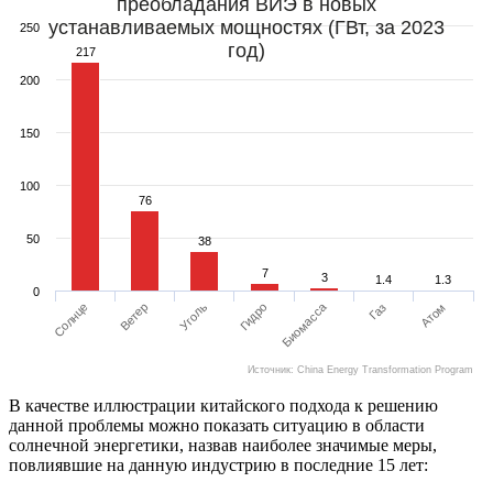
преобладания ВИЭ в новых
устанавливаемых мощностях (ГВт, за 2023
250
год)
217
200
150
100
76
50
38
7
3
1.4
1.3
0
Биомасса
Газ
Атом
Солнце
Ветер
Уголь
Гидро
Источник: China Energy Transformation Program
В качестве иллюстрации китайского подхода к решению
данной проблемы можно показать ситуацию в области
солнечной энергетики, назвав наиболее значимые меры,
повлиявшие на данную индустрию в последние 15 лет: