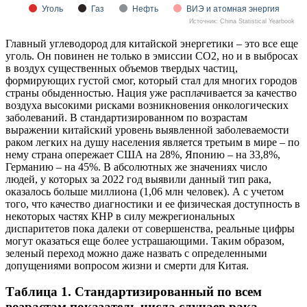
Уголь
Газ
Нефть
ВИЭ и атомная энергия
Источник: China Statistical Yearbook
Главный углеводород для китайской энергетики – это все еще
уголь. Он повинен не только в эмиссии CO2, но и в выбросах
в воздух существенных объемов твердых частиц,
формирующих густой смог, который стал для многих городов
страны обыденностью. Нация уже расплачивается за качество
воздуха высокими рисками возникновения онкологических
заболеваний. В стандартизированном по возрастам
выражении китайский уровень выявленной заболеваемости
раком легких на душу населения является третьим в мире – по
нему страна опережает США на 28%, Японию – на 33,8%,
Германию – на 45%. В абсолютных же значениях число
людей, у которых за 2022 год выявили данный тип рака,
оказалось больше миллиона (1,06 млн человек). А с учетом
того, что качество диагностики и ее физическая доступность в
некоторых частях КНР в силу межрегиональных
диспаритетов пока далеки от совершенства, реальные цифры
могут оказаться еще более устрашающими. Таким образом,
зеленый переход можно даже назвать с определенными
допущениями вопросом жизни и смерти для Китая.
Таблица 1. Стандартизированный по всем
возрастам показатель числа случаев рака