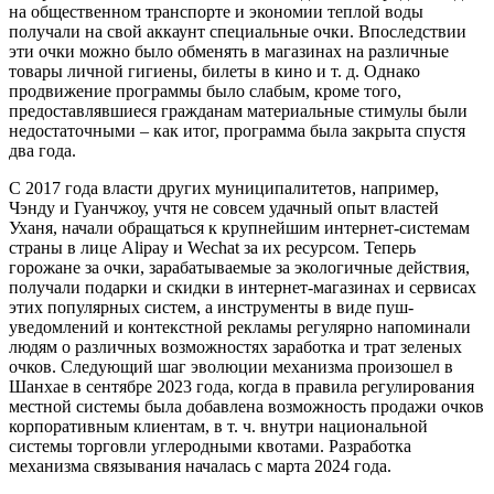
на общественном транспорте и экономии теплой воды
получали на свой аккаунт специальные очки. Впоследствии
эти очки можно было обменять в магазинах на различные
товары личной гигиены, билеты в кино и т. д. Однако
продвижение программы было слабым, кроме того,
предоставлявшиеся гражданам материальные стимулы были
недостаточными – как итог, программа была закрыта спустя
два года.
C 2017 года власти других муниципалитетов, например,
Чэнду и Гуанчжоу, учтя не совсем удачный опыт властей
Уханя, начали обращаться к крупнейшим интернет-системам
страны в лице Alipay и Wechat за их ресурсом. Теперь
горожане за очки, зарабатываемые за экологичные действия,
получали подарки и скидки в интернет-магазинах и сервисах
этих популярных систем, а инструменты в виде пуш-
уведомлений и контекстной рекламы регулярно напоминали
людям о различных возможностях заработка и трат зеленых
очков. Следующий шаг эволюции механизма произошел в
Шанхае в сентябре 2023 года, когда в правила регулирования
местной системы была добавлена возможность продажи очков
корпоративным клиентам, в т. ч. внутри национальной
системы торговли углеродными квотами. Разработка
механизма связывания началась с марта 2024 года.