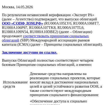
Москва, 14.05.2026
По результатам независимой верификации «Эксперт РА»
(далее – Агентство) подтверждает, что выпуски облигаций
ООО «СОПФ ДОМ.РФ»
(RU000A105LY0, RU000A1068T7,
RU000A106P97, RU000A107TK8, RU000A107TL6,
RU000A109N54, RU000A10DBE2) (далее – Облигации)
продолжают
соответствовать принципам социальных
облигаций
(SBP) Международной ассоциации рынков
капитала (ICMA) (далее – Принципы социальных облигаций).
Заключение доступно по ссылке.
Выпуски Облигаций полностью соответствуют четырем
базовым Принципам социальных облигаций, а именно:
Денежные средства направлены на
реализацию социальных проектов, которые
Использование
вносят вклад в достижение национальных
средств
целей и целей устойчивого развития ООН, а
также соответствуют международным
принципам социального финансирования:
«Обеспечение доступа к социально