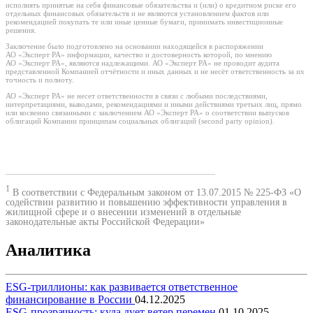
исполнять принятые на себя финансовые обязательства и (или) о кредитном риске его
отдельных финансовых обязательств и не являются установлением фактов или
рекомендацией покупать те или иные ценные бумаги, принимать инвестиционные
решения.
Заключение было подготовлено на основании находящейся в распоряжении
АО «Эксперт РА» информации, качество и достоверность которой, по мнению
АО «Эксперт РА», являются надлежащими. АО «Эксперт РА» не проводит аудита
представленной Компанией отчётности и иных данных и не несёт ответственность за их
точность и полноту.
АО «Эксперт РА» не несет ответственности в связи с любыми последствиями,
интерпретациями, выводами, рекомендациями и иными действиями третьих лиц, прямо
или косвенно связанными с заключением АО «Эксперт РА» о соответствии выпусков
облигаций Компании принципам социальных облигаций (second party opinion).
1
В соответствии с Федеральным законом от 13.07.2015 № 225-ФЗ «О
содействии развитию и повышению эффективности управления в
жилищной сфере и о внесении изменений в отдельные
законодательные акты Российской Федерации»
Аналитика
ESG-триллионы: как развивается ответственное
финансирование в России
04.12.2025
ESG-прозрачность: куда дует ветер перемен
01.10.2025