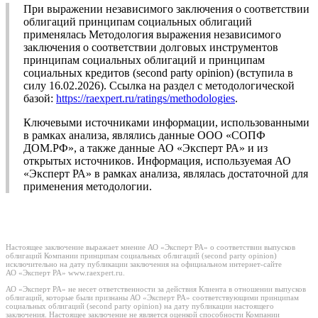
При выражении независимого заключения о соответствии
облигаций принципам социальных облигаций
применялась Методология выражения независимого
заключения о соответствии долговых инструментов
принципам социальных облигаций и принципам
социальных кредитов (second party opinion) (вступила в
силу 16.02.2026). Ссылка на раздел с методологической
базой:
https://raexpert.ru/ratings/methodologies
.
Ключевыми источниками информации, использованными
в рамках анализа, являлись данные ООО «СОПФ
ДОМ.РФ», а также данные АО «Эксперт РА» и из
открытых источников. Информация, используемая АО
«Эксперт РА» в рамках анализа, являлась достаточной для
применения методологии.
Настоящее заключение выражает мнение АО «Эксперт РА» о соответствии выпусков
облигаций Компании принципам социальных облигаций (second party opinion)
исключительно на дату публикации заключения на официальном интернет-сайте
АО «Эксперт РА» www.raexpert.ru.
АО «Эксперт РА» не несет ответственности за действия Клиента в отношении выпусков
облигаций, которые были признаны АО «Эксперт РА» соответствующими принципам
социальных облигаций (second party opinion) на дату публикации настоящего
заключения. Настоящее заключение не является оценкой способности Компании