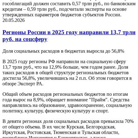
гособлигаций должен составить 0,57 трлн руб., по банковским
кредитам – 0,59 трлн руб., подсчитали эксперты на основе
утвержденных параметров бюджетов субъектов России.
20.05.2026
Регионы России в 2025 году направили 13,7 трлн
руб. на соцсферу
Доля социальных расходов в бюджетах выросла до 56,8%
В 2025 году регионы РФ направили на социальную сферу
13,7 трлн руб., что на 12,9% больше, чем годом ранее. Доля
таких расходов в общей структуре региональных бюджетов
достигла 56,8%, увеличившись на 2 п.п. Об этом говорится в
обзоре Эксперт РА.
Общий объем расходов региональных бюджетов по итогам
года вырос на 8,9%, обращает внимание "Прайм". Средства
направлялись на образование, здравоохранение, социальную
политику, культуру, физическую культуру и спорт.
В девяти регионах доля социальных расходов превысила 70%
от общего объема. В их числе Курская, Белгородская,
Иркутская, Ростовская, Тюменская и Тульская области,
республики Ингушетия и Башкортостан, а также