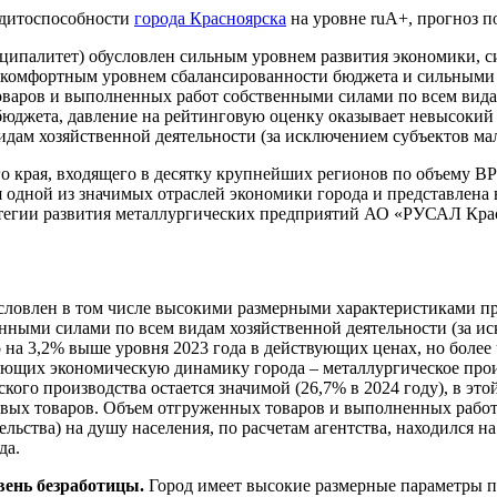
дитоспособности
города Красноярска
на уровне ruА+, прогноз п
иципалитет) обусловлен сильным уровнем развития экономики, 
 комфортным уровнем сбалансированности бюджета и сильными 
варов и выполненных работ собственными силами по всем видам
бюджета, давление на рейтинговую оценку оказывает невысокий
дам хозяйственной деятельности (за исключением субъектов ма
о края, входящего в десятку крупнейших регионов по объему В
ся одной из значимых отраслей экономики города и представле
тратегии развития металлургических предприятий АО «РУСАЛ К
словлен в том числе высокими размерными характеристиками пр
нными силами по всем видам хозяйственной деятельности (за и
это на 3,2% выше уровня 2023 года в действующих ценах, но боле
ающих экономическую динамику города – металлургическое прои
кого производства остается значимой (26,7% в 2024 году), в эт
вых товаров. Объем отгруженных товаров и выполненных работ
ьства) на душу населения, по расчетам агентства, находился на
да.
вень безработицы.
Город имеет высокие размерные параметры по