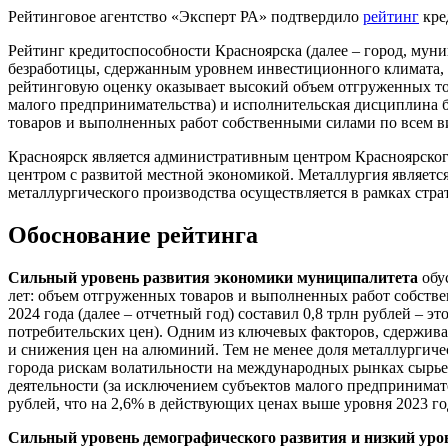
Рейтинговое агентство «Эксперт РА» подтвердило
рейтинг
кре
Рейтинг кредитоспособности Красноярска (далее – город, мун
безработицы, сдержанным уровнем инвестиционного климата,
рейтинговую оценку оказывает высокий объем отгруженных то
малого предпринимательства) и исполнительская дисциплина 
товаров и выполненных работ собственными силами по всем ви
Красноярск является административным центром Красноярског
центром с развитой местной экономикой. Металлургия являет
металлургического производства осуществляется в рамках с
Обоснование рейтинга
Сильный уровень развития экономики муниципалитета
обу
лет: объем отгруженных товаров и выполненных работ собстве
2024 года (далее – отчетный год) составил 0,8 трлн рублей – 
потребительских цен). Одним из ключевых факторов, сдержив
и снижения цен на алюминий. Тем не менее доля металлургичес
города рискам волатильности на международных рынках сырье
деятельности (за исключением субъектов малого предпринимател
рублей, что на 2,6% в действующих ценах выше уровня 2023 го
Сильный уровень демографического развития и низкий уро