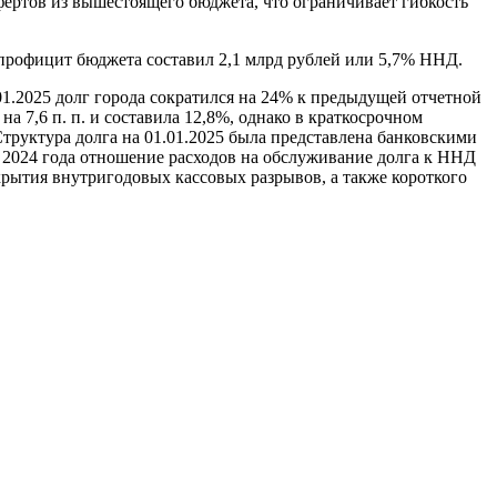
фертов из вышестоящего бюджета, что ограничивает гибкость
 профицит бюджета составил 2,1 млрд рублей или 5,7% ННД.
01.2025 долг города сократился на 24% к предыдущей отчетной
а 7,6 п. п. и составила 12,8%, однако в краткосрочном
Структура долга на 01.01.2025 была представлена банковскими
м 2024 года отношение расходов на обслуживание долга к ННД
рытия внутригодовых кассовых разрывов, а также короткого