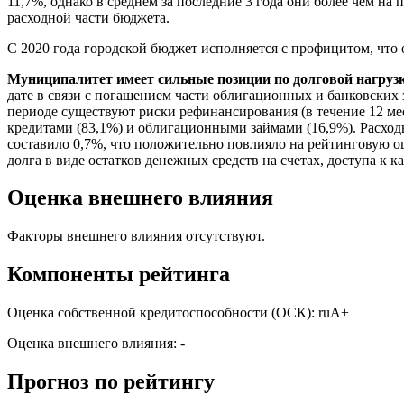
11,7%, однако в среднем за последние 3 года они более чем 
расходной части бюджета.
С 2020 года городской бюджет исполняется с профицитом, что
Муниципалитет имеет сильные позиции по долговой нагрузк
дате в связи с погашением части облигационных и банковских за
периоде существуют риски рефинансирования (в течение 12 мес
кредитами (83,1%) и облигационными займами (16,9%). Расход
составило 0,7%, что положительно повлияло на рейтинговую о
долга в виде остатков денежных средств на счетах, доступа к
Оценка внешнего влияния
Факторы внешнего влияния отсутствуют.
Компоненты рейтинга
Оценка собственной кредитоспособности (ОСК): ruА+
Оценка внешнего влияния: -
Прогноз по рейтингу