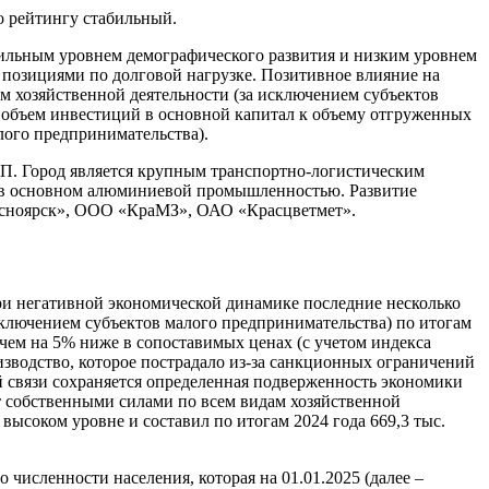
о рейтингу стабильный.
сильным уровнем демографического развития и низким уровнем
позициями по долговой нагрузке. Позитивное влияние на
 хозяйственной деятельности (за исключением субъектов
 объем инвестиций в основной капитал к объему отгруженных
лого предпринимательства).
РП. Город является крупным транспортно-логистическим
на в основном алюминиевой промышленностью. Развитие
расноярск», ООО «КраМЗ», ОАО «Красцветмет».
и негативной экономической динамике последние несколько
сключением субъектов малого предпринимательства) по итогам
е чем на 5% ниже в сопоставимых ценах (с учетом индекса
зводство, которое пострадало из-за санкционных ограничений
ой связи сохраняется определенная подверженность экономики
 собственными силами по всем видам хозяйственной
 высоком уровне и составил по итогам 2024 года 669,3 тыс.
 численности населения, которая на 01.01.2025 (далее –