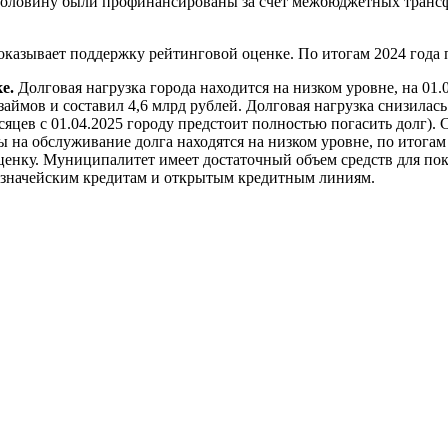
на половину были профинансированы за счет межбюджетных транс
 оказывает поддержку рейтинговой оценке. По итогам 2024 года
е.
Долговая нагрузка города находится на низком уровне, на 01.
ймов и составил 4,6 млрд рублей. Долговая нагрузка снизилась н
яцев с 01.04.2025 городу предстоит полностью погасить долг). 
ы на обслуживание долга находятся на низком уровне, по итога
ценку. Муниципалитет имеет достаточный объем средств для пок
 казначейским кредитам и открытым кредитным линиям.