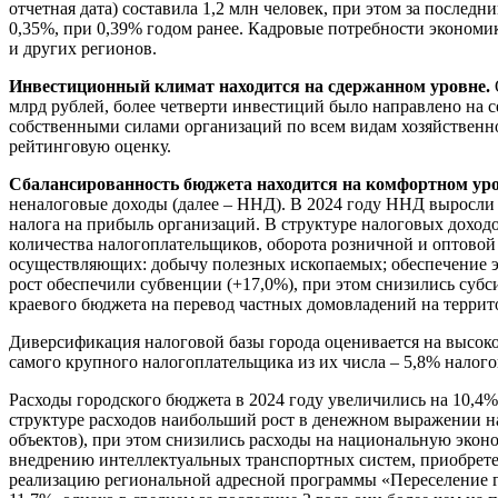
отчетная дата) составила 1,2 млн человек, при этом за послед
0,35%, при 0,39% годом ранее. Кадровые потребности эконом
и других регионов.
Инвестиционный климат находится на сдержанном уровне.
млрд рублей, более четверти инвестиций было направлено на 
собственными силами организаций по всем видам хозяйственной
рейтинговую оценку.
Сбалансированность бюджета находится на комфортном ур
неналоговые доходы (далее – ННД). В 2024 году ННД выросли
налога на прибыль организаций. В структуре налоговых доход
количества налогоплательщиков, оборота розничной и оптовой
осуществляющих: добычу полезных ископаемых; обеспечение эл
рост обеспечили субвенции (+17,0%), при этом снизились субс
краевого бюджета на перевод частных домовладений на террит
Диверсификация налоговой базы города оценивается на высоко
самого крупного налогоплательщика из их числа – 5,8% налог
Расходы городского бюджета в 2024 году увеличились на 10,4%
структуре расходов наибольший рост в денежном выражении на
объектов), при этом снизились расходы на национальную эконо
внедрению интеллектуальных транспортных систем, приобретен
реализацию региональной адресной программы «Переселение гр