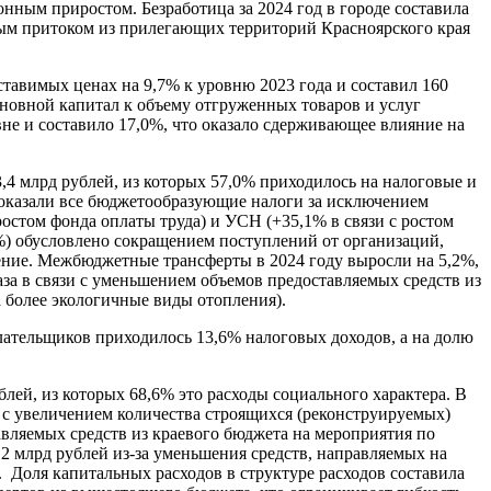
ионным приростом. Безработица за 2024 год в городе составила
ным притоком из прилегающих территорий Красноярского края
тавимых ценах на 9,7% к уровню 2023 года и составил 160
сновной капитал к объему отгруженных товаров и услуг
не и составило 17,0%, что оказало сдерживающее влияние на
,4 млрд рублей, из которых 57,0% приходилось на налоговые и
 оказали все бюджетообразующие налоги за исключением
остом фонда оплаты труда) и УСН (+35,1% в связи с ростом
%) обусловлено сокращением поступлений от организаций,
ение. Межбюджетные трансферты в 2024 году выросли на 5,2%,
за в связи с уменьшением объемов предоставляемых средств из
 более экологичные виды отопления).
лательщиков приходилось 13,6% налоговых доходов, а на долю
блей, из которых 68,6% это расходы социального характера. В
и с увеличением количества строящихся (реконструируемых)
авляемых средств из краевого бюджета на мероприятия по
2 млрд рублей из-за уменьшения средств, направляемых на
Доля капитальных расходов в структуре расходов составила