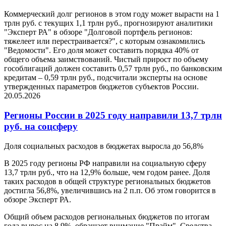
Коммерческий долг регионов в этом году может вырасти на 1
трлн руб. с текущих 1,1 трлн руб., прогнозируют аналитики
"Эксперт РА" в обзоре "Долговой портфель регионов:
тяжелеет или перестраивается?", с которым ознакомились
"Ведомости". Его доля может составить порядка 40% от
общего объема заимствований. Чистый прирост по объему
гособлигаций должен составить 0,57 трлн руб., по банковским
кредитам – 0,59 трлн руб., подсчитали эксперты на основе
утвержденных параметров бюджетов субъектов России.
20.05.2026
Регионы России в 2025 году направили 13,7 трлн
руб. на соцсферу
Доля социальных расходов в бюджетах выросла до 56,8%
В 2025 году регионы РФ направили на социальную сферу
13,7 трлн руб., что на 12,9% больше, чем годом ранее. Доля
таких расходов в общей структуре региональных бюджетов
достигла 56,8%, увеличившись на 2 п.п. Об этом говорится в
обзоре Эксперт РА.
Общий объем расходов региональных бюджетов по итогам
года вырос на 8,9%, обращает внимание "Прайм". Средства