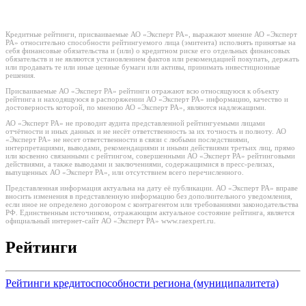
Кредитные рейтинги, присваиваемые АО «Эксперт РА», выражают мнение АО «Эксперт
РА» относительно способности рейтингуемого лица (эмитента) исполнять принятые на
себя финансовые обязательства и (или) о кредитном риске его отдельных финансовых
обязательств и не являются установлением фактов или рекомендацией покупать, держать
или продавать те или иные ценные бумаги или активы, принимать инвестиционные
решения.
Присваиваемые АО «Эксперт РА» рейтинги отражают всю относящуюся к объекту
рейтинга и находящуюся в распоряжении АО «Эксперт РА» информацию, качество и
достоверность которой, по мнению АО «Эксперт РА», являются надлежащими.
АО «Эксперт РА» не проводит аудита представленной рейтингуемыми лицами
отчётности и иных данных и не несёт ответственность за их точность и полноту. АО
«Эксперт РА» не несет ответственности в связи с любыми последствиями,
интерпретациями, выводами, рекомендациями и иными действиями третьих лиц, прямо
или косвенно связанными с рейтингом, совершенными АО «Эксперт РА» рейтинговыми
действиями, а также выводами и заключениями, содержащимися в пресс-релизах,
выпущенных АО «Эксперт РА», или отсутствием всего перечисленного.
Представленная информация актуальна на дату её публикации. АО «Эксперт РА» вправе
вносить изменения в представленную информацию без дополнительного уведомления,
если иное не определено договором с контрагентом или требованиями законодательства
РФ. Единственным источником, отражающим актуальное состояние рейтинга, является
официальный интернет-сайт АО «Эксперт РА» www.raexpert.ru.
Рейтинги
Рейтинги кредитоспособности региона (муниципалитета)