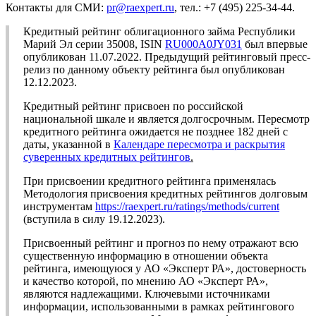
Контакты для СМИ:
pr@raexpert.ru
, тел.: +7 (495) 225-34-44.
Кредитный рейтинг облигационного займа Республики
Марий Эл серии 35008, ISIN
RU000A0JY031
был впервые
опубликован 11.07.2022. Предыдущий рейтинговый пресс-
релиз по данному объекту рейтинга был опубликован
12.12.2023.
Кредитный рейтинг присвоен по российской
национальной шкале и является долгосрочным. Пересмотр
кредитного рейтинга ожидается не позднее 182 дней с
даты, указанной в
Календаре пересмотра и раскрытия
суверенных кредитных рейтингов
.
При присвоении кредитного рейтинга применялась
Методология присвоения кредитных рейтингов долговым
инструментам
https://raexpert.ru/ratings/methods/current
(вступила в силу 19.12.2023).
Присвоенный рейтинг и прогноз по нему отражают всю
существенную информацию в отношении объекта
рейтинга, имеющуюся у АО «Эксперт РА», достоверность
и качество которой, по мнению АО «Эксперт РА»,
являются надлежащими. Ключевыми источниками
информации, использованными в рамках рейтингового