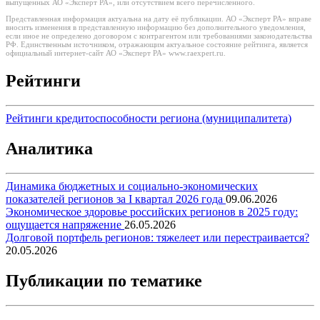
выпущенных АО «Эксперт РА», или отсутствием всего перечисленного.
Представленная информация актуальна на дату её публикации. АО «Эксперт РА» вправе
вносить изменения в представленную информацию без дополнительного уведомления,
если иное не определено договором с контрагентом или требованиями законодательства
РФ. Единственным источником, отражающим актуальное состояние рейтинга, является
официальный интернет-сайт АО «Эксперт РА» www.raexpert.ru.
Рейтинги
Рейтинги кредитоспособности региона (муниципалитета)
Аналитика
Динамика бюджетных и социально-экономических
показателей регионов за I квартал 2026 года
09.06.2026
Экономическое здоровье российских регионов в 2025 году:
ощущается напряжение
26.05.2026
Долговой портфель регионов: тяжелеет или перестраивается?
20.05.2026
Публикации по тематике