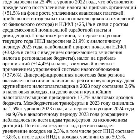
году выросли на 25,4% к уровню 2022 года, что обусловлено
прежде всего поступлениями налога на прибыль организаций
(+51,5% на фоне роста уплаченных авансовых платежей,
прибыльности отдельных налогоплательщиков и отчислений
от банковского сектора) и НДФЛ (+25,1% в связи с ростом
среднемесячной номинальной заработной платы и
дивидендов). По данным региона, за первое полугодие
текущего года ННД выросли на 21,9% к аналогичному
периоду 2023 года, наибольший прирост показали НДФЛ
(+33,8% в связи с введением опережающего зачисления
налога в региональные бюджеты), налог на прибыль
организаций (+14,4%) и налог, взимаемый в связи с
применением упрощенной системы налогообложения
(+37,6%). Диверсифицированная налоговая база региона
оказывает позитивное влияние на рейтинговую оценку: доля
крупнейшего налогоплательщика в 2023 году составила 2,6%
в налоговых доходах, на долю десяти крупнейших
налогоплательщиков приходилось 17,7% налоговых доходов
бюджета. Межбюджетные трансферты в 2023 году снизились
на 1,5% к уровню 2023 года, а за первое полугодие 2024 года
– на 9,6% к аналогичному периоду 2023 года (сокращение
наблюдалось по всем видам трансфертов, за исключением
дотаций). По итогам текущего года регион ожидает
увеличение доходов на 2,3%, в том числе рост ННД составит
+3,8%, в итоге доля ННД в доходах увеличится до 59,3%.