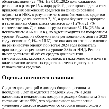
обязательствами (23,4%). На 01.01.2025 долг ожидается
регионом в размере 18,4 млрд рублей, рост произойдет за счет
привлечения банковских кредитов на финансирование
дефицита и ИБК, в результате чего доля банковских кредитов
в структуре долга составит 7,1%, а доли бюджетных кредитов
и гарантийных обязательств снизятся до 71,2% и 21,7%
соответственно. Долговая нагрузка составит 32,1% (23,6% за
исключением ИБК и СКК), но будет находится на комфортном
уровне. Расходы на обслуживание регионального долга в 2023
году составили 0,1% от ННД, что оказало позитивное влияние
на рейтинговую оценку, по итогам 2024 года показатель
прогнозируется регионом на уровне 0,3% от ННД. Регион
имеет достаточный объем средств для покрытия
внутригодовых кассовых разрывов, а также короткого долга в
виде остатков денежных средств на счетах и доступа к
казначейским кредитам.
Оценка внешнего влияния
Средняя доля дотаций в доходах бюджета региона за
последние 5 лет находится в пределах 20-25%, а доля
налоговых и неналоговых доходов в доходах бюджета за 5 лет
составила менее 55%, что обуславливает выставление
умеренного фактора поддержки со стороны вышестоящего