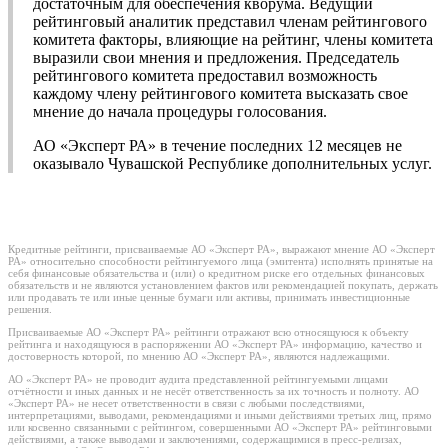
достаточным для обеспечения кворума. Ведущий
рейтинговый аналитик представил членам рейтингового
комитета факторы, влияющие на рейтинг, члены комитета
выразили свои мнения и предложения. Председатель
рейтингового комитета предоставил возможность
каждому члену рейтингового комитета высказать свое
мнение до начала процедуры голосования.
АО «Эксперт РА» в течение последних 12 месяцев не
оказывало Чувашской Республике дополнительных услуг.
Кредитные рейтинги, присваиваемые АО «Эксперт РА», выражают мнение АО «Эксперт
РА» относительно способности рейтингуемого лица (эмитента) исполнять принятые на
себя финансовые обязательства и (или) о кредитном риске его отдельных финансовых
обязательств и не являются установлением фактов или рекомендацией покупать, держать
или продавать те или иные ценные бумаги или активы, принимать инвестиционные
решения.
Присваиваемые АО «Эксперт РА» рейтинги отражают всю относящуюся к объекту
рейтинга и находящуюся в распоряжении АО «Эксперт РА» информацию, качество и
достоверность которой, по мнению АО «Эксперт РА», являются надлежащими.
АО «Эксперт РА» не проводит аудита представленной рейтингуемыми лицами
отчётности и иных данных и не несёт ответственность за их точность и полноту. АО
«Эксперт РА» не несет ответственности в связи с любыми последствиями,
интерпретациями, выводами, рекомендациями и иными действиями третьих лиц, прямо
или косвенно связанными с рейтингом, совершенными АО «Эксперт РА» рейтинговыми
действиями, а также выводами и заключениями, содержащимися в пресс-релизах,