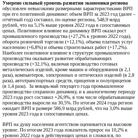
Умерено сильный уровень развития экономики региона
обусловлен невысокими размерными характеристиками ВРП
при его позитивной динамике: объем ВРП за 2023 год (далее –
отчётный год) составил, по оценке региона, 548,9 млрд
рублей, что на 5,1% выше уровня 2022 года в сопоставимых
ценах. Позитивное влияние на динамику ВРП оказал рост
промышленного производства (+27,2% к уровню 2022 года),
оборота розничной торговли (+12,1%), объема платных услуг
населению (+6,8%) и объема строительных работ (+17,2%).
Наиболее позитивное влияние в структуре промышленного
производства оказывает развитие обрабатывающих
производств (+32,1%), включая производство готовых
металлических изделий, кроме машин и оборудования (в 2,1
раза), компьютеров, электронных и оптических изделий (в 2,8
раза), автотранспортных средств, прицепов и полуприцепов
(в 1,4 раза). За январь-май текущего года промышленное
производство сохранило динамику, и к аналогичному периоду
2023 года рост составил +26,9%, в том числе обрабатывающие
производства выросли на 30,5%. По итогам 2024 года регион
ожидает ВРП в размере 586,9 млрд рублей, что на 3,0% выше
уровня 2023 года в сопоставимых ценах.
ВРП на душу населения агентством оценивается на высоком
уровне. По итогам 2023 года показатель прирос на 10,2% к
уровню 2022 года в действующих ценах и сложился, по