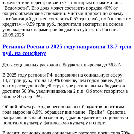
тяжелеет или перестраивается?", с которым ознакомились
"Ведомости". Его доля может составить порядка 40% от
общего объема заимствований. Чистый прирост по объему
гособлигаций должен составить 0,57 трлн руб., по банковским
кредитам – 0,59 трлн руб., подсчитали эксперты на основе
утвержденных параметров бюджетов субъектов России.
20.05.2026
Регионы России в 2025 году направили 13,7 трлн
руб. на соцсферу
Доля социальных расходов в бюджетах выросла до 56,8%
В 2025 году регионы РФ направили на социальную сферу
13,7 трлн руб., что на 12,9% больше, чем годом ранее. Доля
таких расходов в общей структуре региональных бюджетов
достигла 56,8%, увеличившись на 2 п.п. Об этом говорится в
обзоре Эксперт РА.
Общий объем расходов региональных бюджетов по итогам
года вырос на 8,9%, обращает внимание "Прайм". Средства
направлялись на образование, здравоохранение, социальную
политику, культуру, физическую культуру и спорт.
В девяти регионах доля социальных расходов превысила 70%