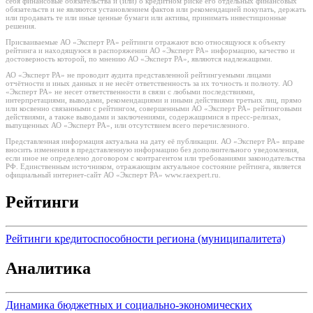
себя финансовые обязательства и (или) о кредитном риске его отдельных финансовых
обязательств и не являются установлением фактов или рекомендацией покупать, держать
или продавать те или иные ценные бумаги или активы, принимать инвестиционные
решения.
Присваиваемые АО «Эксперт РА» рейтинги отражают всю относящуюся к объекту
рейтинга и находящуюся в распоряжении АО «Эксперт РА» информацию, качество и
достоверность которой, по мнению АО «Эксперт РА», являются надлежащими.
АО «Эксперт РА» не проводит аудита представленной рейтингуемыми лицами
отчётности и иных данных и не несёт ответственность за их точность и полноту. АО
«Эксперт РА» не несет ответственности в связи с любыми последствиями,
интерпретациями, выводами, рекомендациями и иными действиями третьих лиц, прямо
или косвенно связанными с рейтингом, совершенными АО «Эксперт РА» рейтинговыми
действиями, а также выводами и заключениями, содержащимися в пресс-релизах,
выпущенных АО «Эксперт РА», или отсутствием всего перечисленного.
Представленная информация актуальна на дату её публикации. АО «Эксперт РА» вправе
вносить изменения в представленную информацию без дополнительного уведомления,
если иное не определено договором с контрагентом или требованиями законодательства
РФ. Единственным источником, отражающим актуальное состояние рейтинга, является
официальный интернет-сайт АО «Эксперт РА» www.raexpert.ru.
Рейтинги
Рейтинги кредитоспособности региона (муниципалитета)
Аналитика
Динамика бюджетных и социально-экономических