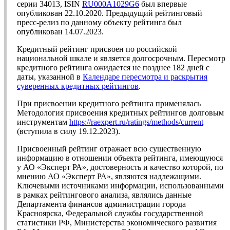
серии 34013, ISIN
RU000A1029G6
был впервые
опубликован 22.10.2020. Предыдущий рейтинговый
пресс-релиз по данному объекту рейтинга был
опубликован 14.07.2023.
Кредитный рейтинг присвоен по российской
национальной шкале и является долгосрочным. Пересмотр
кредитного рейтинга ожидается не позднее 182 дней с
даты, указанной в
Календаре пересмотра и раскрытия
суверенных кредитных рейтингов
.
При присвоении кредитного рейтинга применялась
Методология присвоения кредитных рейтингов долговым
инструментам
https://raexpert.ru/ratings/methods/current
(вступила в силу 19.12.2023).
Присвоенный рейтинг отражает всю существенную
информацию в отношении объекта рейтинга, имеющуюся
у АО «Эксперт РА», достоверность и качество которой, по
мнению АО «Эксперт РА», являются надлежащими.
Ключевыми источниками информации, использованными
в рамках рейтингового анализа, являлись данные
Департамента финансов администрации города
Красноярска, Федеральной службы государственной
статистики РФ, Министерства экономического развития