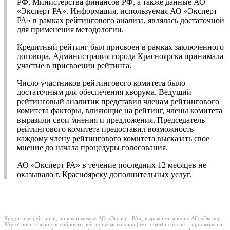
РФ, Министерства финансов РФ, а также данные АО
«Эксперт РА». Информация, используемая АО «Эксперт
РА» в рамках рейтингового анализа, являлась достаточной
для применения методологии.
Кредитный рейтинг был присвоен в рамках заключенного
договора, Администрация города Красноярска принимала
участие в присвоении рейтинга.
Число участников рейтингового комитета было
достаточным для обеспечения кворума. Ведущий
рейтинговый аналитик представил членам рейтингового
комитета факторы, влияющие на рейтинг, члены комитета
выразили свои мнения и предложения. Председатель
рейтингового комитета предоставил возможность
каждому члену рейтингового комитета высказать свое
мнение до начала процедуры голосования.
АО «Эксперт РА» в течение последних 12 месяцев не
оказывало г. Красноярску дополнительных услуг.
Кредитные рейтинги, присваиваемые АО «Эксперт РА», выражают мнение АО «Эксперт
РА» относительно способности рейтингуемого лица (эмитента) исполнять принятые на