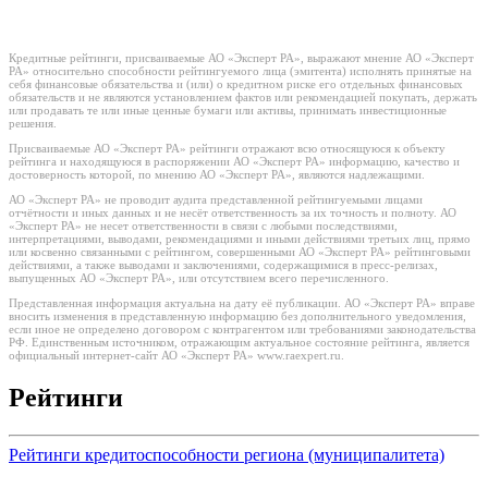
Кредитные рейтинги, присваиваемые АО «Эксперт РА», выражают мнение АО «Эксперт
РА» относительно способности рейтингуемого лица (эмитента) исполнять принятые на
себя финансовые обязательства и (или) о кредитном риске его отдельных финансовых
обязательств и не являются установлением фактов или рекомендацией покупать, держать
или продавать те или иные ценные бумаги или активы, принимать инвестиционные
решения.
Присваиваемые АО «Эксперт РА» рейтинги отражают всю относящуюся к объекту
рейтинга и находящуюся в распоряжении АО «Эксперт РА» информацию, качество и
достоверность которой, по мнению АО «Эксперт РА», являются надлежащими.
АО «Эксперт РА» не проводит аудита представленной рейтингуемыми лицами
отчётности и иных данных и не несёт ответственность за их точность и полноту. АО
«Эксперт РА» не несет ответственности в связи с любыми последствиями,
интерпретациями, выводами, рекомендациями и иными действиями третьих лиц, прямо
или косвенно связанными с рейтингом, совершенными АО «Эксперт РА» рейтинговыми
действиями, а также выводами и заключениями, содержащимися в пресс-релизах,
выпущенных АО «Эксперт РА», или отсутствием всего перечисленного.
Представленная информация актуальна на дату её публикации. АО «Эксперт РА» вправе
вносить изменения в представленную информацию без дополнительного уведомления,
если иное не определено договором с контрагентом или требованиями законодательства
РФ. Единственным источником, отражающим актуальное состояние рейтинга, является
официальный интернет-сайт АО «Эксперт РА» www.raexpert.ru.
Рейтинги
Рейтинги кредитоспособности региона (муниципалитета)