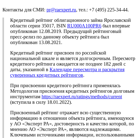
Контакты для СМИ:
pr@raexpert.ru
, тел.: +7 (495) 225-34-44.
Кредитный рейтинг облигационного займа Ярославской
области серии 35017, ISIN
RU000A100PR6
был впервые
опубликован 12.08.2019. Предыдущий рейтинговый
пресс-релиз по данному объекту рейтинга был
опубликован 13.08.2021.
Кредитный рейтинг присвоен по российской
национальной шкале и является долгосрочным. Пересмотр
кредитного рейтинга ожидается не позднее 182 дней с
даты, указанной в
Календаре пересмотра и раскрытия
суверенных кредитных рейтингов
.
При присвоении кредитного рейтинга применялась
Методология присвоения кредитных рейтингов долговым
инструментам
https://raexpert.ru/ratings/methods/current
(вступила в силу 18.01.2022).
Присвоенный рейтинг отражает всю существенную
информацию в отношении объекта рейтинга, имеющуюся
у АО «Эксперт РА», достоверность и качество которой, по
мнению АО «Эксперт РА», являются надлежащими.
Ключевыми источниками информации, использованными