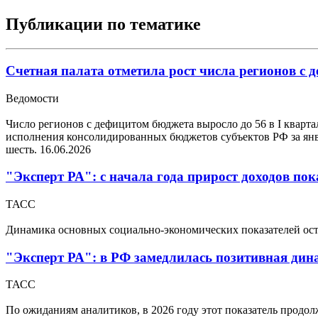
Публикации по тематике
Счетная палата отметила рост числа регионов с
Ведомости
Число регионов с дефицитом бюджета выросло до 56 в I квартал
исполнения консолидированных бюджетов субъектов РФ за январь
шесть.
16.06.2026
"Эксперт РА": с начала года прирост доходов пок
ТАСС
Динамика основных социально-экономических показателей ост
"Эксперт РА": в РФ замедлилась позитивная дин
ТАСС
По ожиданиям аналитиков, в 2026 году этот показатель продо