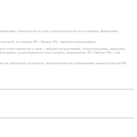
нансовые обязательства и (или) о кредитном риске его отдельных финансовых
ь которой, по мнению АО «Эксперт РА», являются надлежащими.
есет ответственности в связи с любыми последствиями, интерпретациями, выводами,
ключениями, содержащимися в пресс-релизах, выпущенных АО «Эксперт РА», или
ое не определено договором с контрагентом или требованиями законодательства РФ.