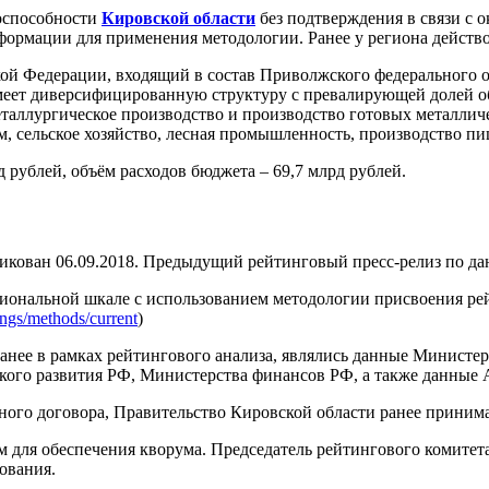
оспособности
Кировской области
без подтверждения в связи с о
информации для применения методологии. Ранее у региона дейст
ской Федерации, входящий в состав Приволжского федерального о
имеет диверсифицированную структуру с превалирующей долей 
таллургическое производство и производство готовых металличе
, сельское хозяйство, лесная промышленность, производство п
 рублей, объём расходов бюджета – 69,7 млрд рублей.
кован 06.09.2018. Предыдущий рейтинговый пресс-релиз по дан
циональной шкале с использованием методологии присвоения р
tings/methods/current
)
ее в рамках рейтингового анализа, являлись данные Министер
кого развития РФ, Министерства финансов РФ, а также данные 
ого договора, Правительство Кировской области ранее принима
м для обеспечения кворума. Председатель рейтингового комитет
ования.