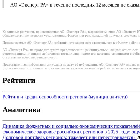
АО «Эксперт РА» в течение последних 12 месяцев не оказы
Кредитные рейтинги, присваиваемые АО «Эксперт РА», выражают мнение АО «Эксперт РА»
обязательств и не являются установлением фактов или рекомендацией покупать, держать 
Присваиваемые АО «Эксперт РА» рейтинги отражают всю относящуюся к объекту рейтинг
АО «Эксперт РА» не проводит аудита представленной рейтингуемыми лицами отчётности и 
рекомендациями и иными действиями третьих лиц, прямо или косвенно связанными с рей
отсутствием всего перечисленного.
Представленная информация актуальна на дату её публикации. АО «Эксперт РА» вправе в
Единственным источником, отражающим актуальное состояние рейтинга, является официа
Рейтинги
Рейтинги кредитоспособности региона (муниципалитета)
Аналитика
Динамика бюджетных и социально-экономических показателей р
Экономическое здоровье российских регионов в 2025 году: о
Долговой портфель регионов: тяжелеет или перестраивается?
2