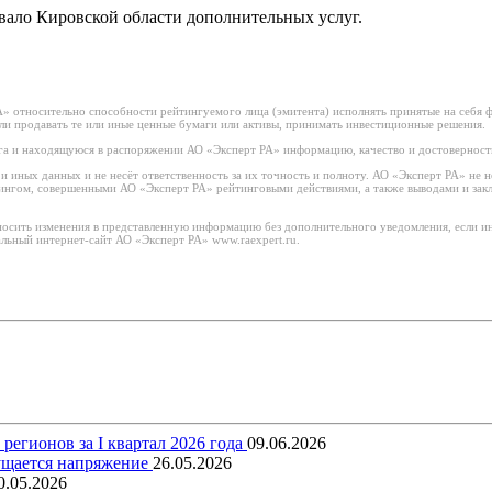
вало Кировской области дополнительных услуг.
 относительно способности рейтингуемого лица (эмитента) исполнять принятые на себя фи
или продавать те или иные ценные бумаги или активы, принимать инвестиционные решения.
а и находящуюся в распоряжении АО «Эксперт РА» информацию, качество и достоверност
иных данных и не несёт ответственность за их точность и полноту. АО «Эксперт РА» не н
тингом, совершенными АО «Эксперт РА» рейтинговыми действиями, а также выводами и за
носить изменения в представленную информацию без дополнительного уведомления, если ин
льный интернет-сайт АО «Эксперт РА» www.raexpert.ru.
егионов за I квартал 2026 года
09.06.2026
щущается напряжение
26.05.2026
0.05.2026