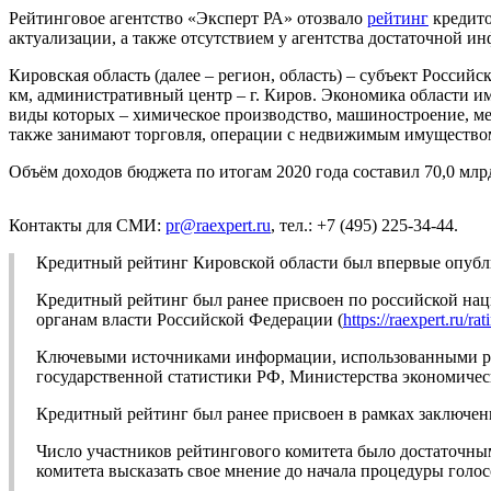
Рейтинговое агентство «Эксперт РА» отозвало
рейтинг
кредит
актуализации, а также отсутствием у агентства достаточной 
Кировская область (далее – регион, область) – субъект Россий
км, административный центр – г. Киров. Экономика области 
виды которых – химическое производство, машиностроение, ме
также занимают торговля, операции с недвижимым имуществом
Объём доходов бюджета по итогам 2020 года составил 70,0 млрд
Контакты для СМИ:
pr@raexpert.ru
, тел.: +7 (495) 225-34-44.
Кредитный рейтинг Кировской области был впервые опубли
Кредитный рейтинг был ранее присвоен по российской на
органам власти Российской Федерации (
https://raexpert.ru/ra
Ключевыми источниками информации, использованными ран
государственной статистики РФ, Министерства экономичес
Кредитный рейтинг был ранее присвоен в рамках заключенн
Число участников рейтингового комитета было достаточны
комитета высказать свое мнение до начала процедуры голос