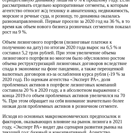
рассматривать отдельно корпоративные сегменты, к которым
агентство относит ж/д технику и авиатехнику, недвижимость,
морские и речные суда, и розницу, то динамика оказалась
разнонаправленной. Первые просели за 2020 год на 36 %, в то
время как объем нового бизнеса розничных сегментов показал
рост на 9 %.
Объем лизингового портфеля (лизинговые платежи к
получению на дату) по итогам 2020 года вырос на 6,5 % и
составил 5,2 трлн рублей. При этом увеличение объема
лизингового портфеля во многом было обусловлено ростом
объема реструктуризаций лизинговых договоров вследствие
спада в экономике на фоне пандемии, а также переоценкой
валютных договоров из-за ослабления курса рубля (-19 % за
2020 год). По оценкам агентства «Эксперт РА», доля
проблемных активов в портфеле лизинговых компаний
составила 20 % в 2020 году, а в абсолютном выражении с
конца 2019-го объем проблемных активов увеличился на 70
%. При этом обращает на себя внимание значительно более
низкая доля проблемных активов в розничном сегменте.
Исходя из основных макроэкономических предпосылок и
факторов, оказывающих влияние на рынок лизинга в 2021
году, «Эксперт РА» видит два сценария развития рынка на
текущий год: базовый и консервативный. Агентство