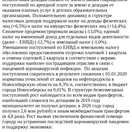
поступлений по арендной плате за землю и доходам от
оказания платных услуг в детских образовательных
организациях. Положительную динамику в структуре
налоговых доходов поддержали налог на доходы физических
лиц (+6,5%) и налог на имущество физических лиц (+14,4%).
Снижение продемонстрировали акцизы (-13,0%), единый
налог на вмененный доход для отдельных видов деятельности
(далее – ЕНВД) (-12,7%) и земельный налог (-1,0%).
Уменьшение поступлений по ЕНВД и земельному налогу
обусловлено предоставлением отсрочки платежей 1 квартала
и отмены платежей 2 квартала в соответствии с мерами
поддержки наиболее пострадавшим отраслям в связи с
пандемией коронавирусной инфекции. По акцизам
поступления сократились в результате снижения с 01.01.2020
норматива отчислений от акцизов на нефтепродукты в
Новосибирскую область на 8,3% и, соответственно, в бюджет
города Новосибирска на 0,01%. В структуре безвозмездных
поступлений рост наблюдается по всем видам трансфертов,
наибольший сложился по дотациям (в 2019 году
муниципалитет не получал дотации, в 2020 году город
получил 2,6 млн рублей) и иным межбюджетным трансфертам
(в 4,8 раза). Рост вызван увеличением финансовой помощи
городу на устранение последствий коронавирусной пандемии
и поддержку экономики.