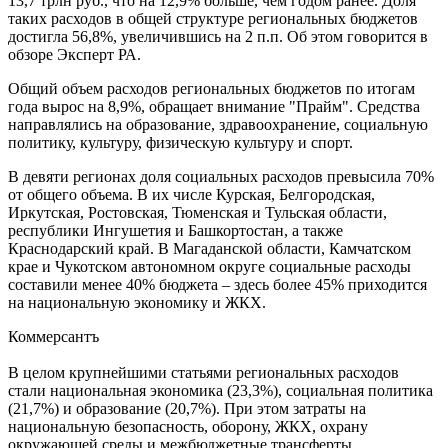
13,7 трлн руб., что на 12,9% больше, чем годом ранее. Доля
таких расходов в общей структуре региональных бюджетов
достигла 56,8%, увеличившись на 2 п.п. Об этом говорится в
обзоре Эксперт РА.
Общий объем расходов региональных бюджетов по итогам
года вырос на 8,9%, обращает внимание "Прайм". Средства
направлялись на образование, здравоохранение, социальную
политику, культуру, физическую культуру и спорт.
В девяти регионах доля социальных расходов превысила 70%
от общего объема. В их числе Курская, Белгородская,
Иркутская, Ростовская, Тюменская и Тульская области,
республики Ингушетия и Башкортостан, а также
Краснодарский край. В Магаданской области, Камчатском
крае и Чукотском автономном округе социальные расходы
составили менее 40% бюджета – здесь более 45% приходится
на национальную экономику и ЖКХ.
Коммерсантъ
В целом крупнейшими статьями региональных расходов
стали национальная экономика (23,3%), социальная политика
(21,7%) и образование (20,7%). При этом затраты на
национальную безопасность, оборону, ЖКХ, охрану
окружающей среды и межбюджетные трансферты