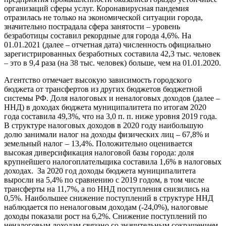
организаций сферы услуг. Коронавирусная пандемия
отразилась не только на экономической ситуации города,
значительно пострадала сфера занятости – уровень
безработицы составил рекордные для города 4,6%. На
01.01.2021 (далее – отчетная дата) численность официально
зарегистрированных безработных составила 42,3 тыс. человек
– это в 9,4 раза (на 38 тыс. человек) больше, чем на 01.01.2020.
Агентство отмечает высокую зависимость городского
бюджета от трансфертов из других бюджетов бюджетной
системы РФ. Доля налоговых и неналоговых доходов (далее –
ННД) в доходах бюджета муниципалитета по итогам 2020
года составила 49,3%, что на 3,0 п. п. ниже уровня 2019 года.
В структуре налоговых доходов в 2020 году наибольшую
долю занимали налог на доходы физических лиц – 67,8% и
земельный налог – 13,4%. Положительно оценивается
высокая диверсификация налоговой базы города: доля
крупнейшего налогоплательщика составила 1,6% в налоговых
доходах. За 2020 год доходы бюджета муниципалитета
выросли на 5,4% по сравнению с 2019 годом, в том числе
трансферты на 11,7%, а по ННД поступления снизились на
0,5%. Наибольшее снижение поступлений в структуре ННД
наблюдается по неналоговым доходам (-24,0%), налоговые
доходы показали рост на 6,2%. Снижение поступлений по
неналоговым доходам связано со значительным сокращением