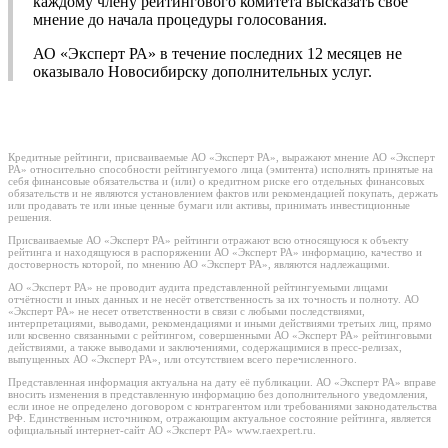
каждому члену рейтингового комитета высказать свое
мнение до начала процедуры голосования.
АО «Эксперт РА» в течение последних 12 месяцев не
оказывало Новосибирску дополнительных услуг.
Кредитные рейтинги, присваиваемые АО «Эксперт РА», выражают мнение АО «Эксперт
РА» относительно способности рейтингуемого лица (эмитента) исполнять принятые на
себя финансовые обязательства и (или) о кредитном риске его отдельных финансовых
обязательств и не являются установлением фактов или рекомендацией покупать, держать
или продавать те или иные ценные бумаги или активы, принимать инвестиционные
решения.
Присваиваемые АО «Эксперт РА» рейтинги отражают всю относящуюся к объекту
рейтинга и находящуюся в распоряжении АО «Эксперт РА» информацию, качество и
достоверность которой, по мнению АО «Эксперт РА», являются надлежащими.
АО «Эксперт РА» не проводит аудита представленной рейтингуемыми лицами
отчётности и иных данных и не несёт ответственность за их точность и полноту. АО
«Эксперт РА» не несет ответственности в связи с любыми последствиями,
интерпретациями, выводами, рекомендациями и иными действиями третьих лиц, прямо
или косвенно связанными с рейтингом, совершенными АО «Эксперт РА» рейтинговыми
действиями, а также выводами и заключениями, содержащимися в пресс-релизах,
выпущенных АО «Эксперт РА», или отсутствием всего перечисленного.
Представленная информация актуальна на дату её публикации. АО «Эксперт РА» вправе
вносить изменения в представленную информацию без дополнительного уведомления,
если иное не определено договором с контрагентом или требованиями законодательства
РФ. Единственным источником, отражающим актуальное состояние рейтинга, является
официальный интернет-сайт АО «Эксперт РА» www.raexpert.ru.