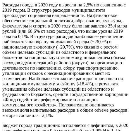
Расходы города в 2020 году выросли на 2,5% по сравнению с
2019 годом. В структуре расходов муниципалитета
преобладает социальная направленность. На финансовое
обеспечение социальной политики, образования, культуры,
физкультуры и спорта в 2020 году было направлено 35,4 млрд
рублей (или 68,6% от всех расходов), что выше уровня 2019
года на 0,1%. В структуре расходов наибольшее увеличение
наблюдается на охрану окружающей среды (+26,0%) и
национальную экономику (+20,7%), что связано с ростом
объема целевых субсидий из областного и федерального
бюджетов на национальную экономику, повышением объема
расходов администраций районов (округа) на организацию
деятельности по накоплению, сбору, транспортированию,
утилизации отходов с несанкционированных мест их
размещения. Наибольшее снижение расходов произошло по
жилищно-коммунальному хозяйству (-18,4%), в результате
уменьшения объема целевых субсидий из областного и
федерального бюджетов, средств государственной корпорации
«Фонд содействия реформированию жилищно-
коммунального хозяйства». Положительно оценивается
высокая доля капитальных расходов в общем объеме расходов,
которая составила 12,1%.
Бюджет города традиционно исполняется с дефицитом, в 2020
году дефицит составил 0,5 млрд рублей или 1,9% ННД. По