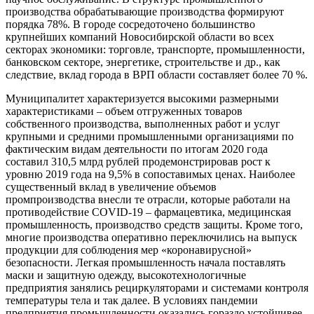
производства обрабатывающие производства формируют
порядка 78%. В городе сосредоточено большинство
крупнейших компаний Новосибирской области во всех
секторах экономики: торговле, транспорте, промышленности,
банковском секторе, энергетике, строительстве и др., как
следствие, вклад города в ВРП области составляет более 70 %.
Муниципалитет характеризуется высокими размерными
характеристиками – объем отгруженных товаров
собственного производства, выполненных работ и услуг
крупными и средними промышленными организациями по
фактическим видам деятельности по итогам 2020 года
составил 310,5 млрд рублей продемонстрировав рост к
уровню 2019 года на 9,5% в сопоставимых ценах. Наиболее
существенный вклад в увеличение объемов
промпроизводства внесли те отрасли, которые работали на
противодействие COVID-19 – фармацевтика, медицинская
промышленность, производство средств защиты. Кроме того,
многие производства оперативно переключились на выпуск
продукции для соблюдения мер «коронавирусной»
безопасности. Легкая промышленность начала поставлять
маски и защитную одежду, высокотехнологичные
предприятия занялись рециркуляторами и системами контроля
температуры тела и так далее. В условиях пандемии
предприятия промышленности оказались гораздо устойчивее