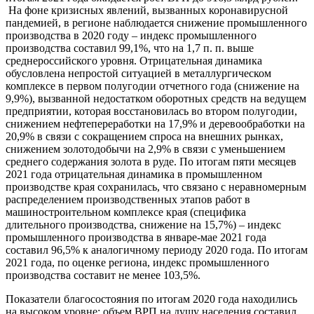
На фоне кризисных явлений, вызванных коронавирусной
пандемией, в регионе наблюдается снижение промышленного
производства в 2020 году – индекс промышленного
производства составил 99,1%, что на 1,7 п. п. выше
среднероссийского уровня. Отрицательная динамика
обусловлена непростой ситуацией в металлургическом
комплексе в первом полугодии отчетного года (снижение на
9,9%), вызванной недостатком оборотных средств на ведущем
предприятии, которая восстановилась во втором полугодии,
снижением нефтепереработки на 17,9% и деревообработки на
20,9% в связи с сокращением спроса на внешних рынках,
снижением золотодобычи на 2,9% в связи с уменьшением
среднего содержания золота в руде. По итогам пяти месяцев
2021 года отрицательная динамика в промышленном
производстве края сохранилась, что связано с неравномерным
распределением производственных этапов работ в
машиностроительном комплексе края (специфика
длительного производства, снижение на 15,7%) – индекс
промышленного производства в январе-мае 2021 года
составил 96,5% к аналогичному периоду 2020 года. По итогам
2021 года, по оценке региона, индекс промышленного
производства составит не менее 103,5%.
Показатели благосостояния по итогам 2020 года находились
на высоком уровне: объем ВРП на душу населения составил,