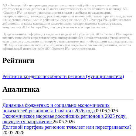
АО «Эксперт РА» не проводит аудита представленной рейтингуемыми лицами
отчётности и иных данных и не несёт ответственность за их точность и полноту. АО
«Эксперт РА» не несет ответственности в связи с любыми последствиями,
интерпретациями, выводами, рекомендациями и иными действиями третьих лиц, прямо
или косвенно связанными с рейтингом, совершенными АО «Эксперт РА» рейтинговыми
действиями, а также выводами и заключениями, содержащимися в пресс-релизах,
выпущенных АО «Эксперт РА», или отсутствием всего перечисленного.
Представленная информация актуальна на дату её публикации. АО «Эксперт РА» вправе
вносить изменения в представленную информацию без дополнительного уведомления,
если иное не определено договором с контрагентом или требованиями законодательства
РФ. Единственным источником, отражающим актуальное состояние рейтинга, является
официальный интернет-сайт АО «Эксперт РА» www.raexpert.ru.
Рейтинги
Рейтинги кредитоспособности региона (муниципалитета)
Аналитика
Динамика бюджетных и социально-экономических
показателей регионов за I квартал 2026 года
09.06.2026
Экономическое здоровье российских регионов в 2025 году:
ощущается напряжение
26.05.2026
Долговой портфель регионов: тяжелеет или перестраивается?
20.05.2026