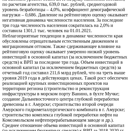
по расчетам агентства, 639,0 тыс. рублей, среднегодовой
уровень безработицы – 4,0%, коэффициент демографической
нагрузки – 0,686. Давление на рейтинговую оценку оказывает
негативная динамика численности населения. За последние
три года численность населения сократилась на 2,0% и
составила 1301,1 тыс. человек на 01.01.2021.
Неблагоприятные тенденции в динамике численности края
обусловлены отрицательным естественным движением и
миграционным оттоком. Также сдерживающее влияние на
рейтинговую оценку оказывает умеренно низкий уровень
инвестиций в основной капитал (за исключением бюджетных
средств) к ВРП за последние три года. Объем инвестиций в
основной капитал (за исключением бюджетных средств) за
отчетный год составил 211,6 млрд рублей, что на треть выше
уровня 2019 года в действующих ценах. Такой рост обеспечен
реализацией крупных инвестиционных проектов на
территории региона (строительство и реконструкция
инфраструктуры в морском порту Ванино, в бухте Мучке;
создание Дальневосточного центра глубокой переработки
древесины в г. Амурске; строительство второй очереди
Амурского гидрометаллургического комбината в г. Амурске;
строительство комплекса глубокой переработки нефти на
Комсомольском нефтеперерабатывающем заводе и др.).
Среднее отношение объема инвестиций в основной капитал
(за исключением бюджетных средств) к ВРП за 2018-2020 гг.