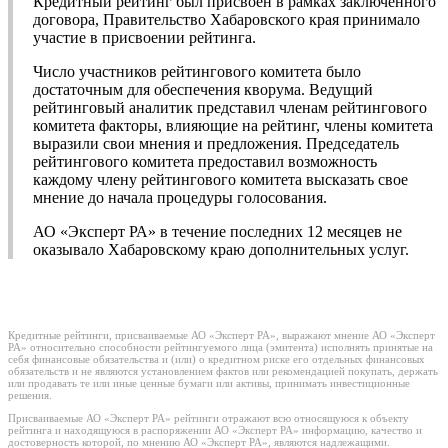
Кредитный рейтинг был присвоен в рамках заключенного
договора, Правительство Хабаровского края принимало
участие в присвоении рейтинга.
Число участников рейтингового комитета было
достаточным для обеспечения кворума. Ведущий
рейтинговый аналитик представил членам рейтингового
комитета факторы, влияющие на рейтинг, члены комитета
выразили свои мнения и предложения. Председатель
рейтингового комитета предоставил возможность
каждому члену рейтингового комитета высказать свое
мнение до начала процедуры голосования.
АО «Эксперт РА» в течение последних 12 месяцев не
оказывало Хабаровскому краю дополнительных услуг.
Кредитные рейтинги, присваиваемые АО «Эксперт РА», выражают мнение АО «Эксперт
РА» относительно способности рейтингуемого лица (эмитента) исполнять принятые на
себя финансовые обязательства и (или) о кредитном риске его отдельных финансовых
обязательств и не являются установлением фактов или рекомендацией покупать, держать
или продавать те или иные ценные бумаги или активы, принимать инвестиционные
решения.
Присваиваемые АО «Эксперт РА» рейтинги отражают всю относящуюся к объекту
рейтинга и находящуюся в распоряжении АО «Эксперт РА» информацию, качество и
достоверность которой, по мнению АО «Эксперт РА», являются надлежащими.