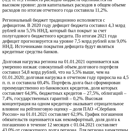
высоком уровне: доля капитальных расходов в общем объеме
расходов по итогам отчетного года составила 11,2%.
Региональный бюджет традиционно исполняется с
дефицитом. В 2020 году дефицит бюджета составил 4,3 млрд
рублей или 5,5% ННД, который был покрыт за счет
полугодового бюджетного кредита. По итогам 2021 года
дефицит прогнозируется на уровне 7,5 млрд рублей или 9,0%
ННД. Источниками покрытия дефицита будут являться
кредитные средства банков.
Долговая нагрузка региона на 01.01.2021 оценивается как
умеренно низкая: совокупный объем долгового портфеля
составил 54,8 млрд рублей, что на 5,5% выше, чем на
01.01.2020; долговая нагрузка в отчетном году приросла на 4,5
п. п. и составила 69,4%. Портфель долга был сформирован
преимущественно из банковских кредитов, доля которых
составляет 64,9%, бюджетных кредитов – 27,5%, облигаций –
7,4%, государственных гарантий – 0,2%. Высокая
концентрация на одном кредиторе оказывает отрицательное
влияние на рейтинговую оценку – доля ПАО «Сбербанк
России» на 01.01.2021 составляет 62,9%. График погашения
обязательств оценивается как некомфортный, доля долга к
погашению в течение 12 месяцев с 01.04.2021 составляет
43,0% от совокупного долга региона. Для региона характерны