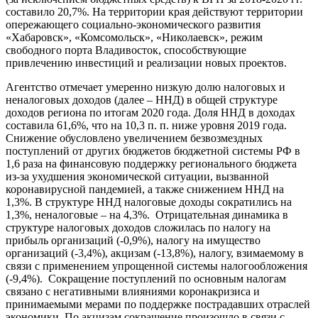
составило 20,7%. На территории края действуют территории
опережающего социально-экономического развития
«Хабаровск», «Комсомольск», «Николаевск», режим
свободного порта Владивосток, способствующие
привлечению инвестиций и реализации новых проектов.
Агентство отмечает умеренно низкую долю налоговых и
неналоговых доходов (далее – ННД) в общей структуре
доходов региона по итогам 2020 года. Доля ННД в доходах
составила 61,6%, что на 10,3 п. п. ниже уровня 2019 года.
Снижение обусловлено увеличением безвозмездных
поступлений от других бюджетов бюджетной системы РФ в
1,6 раза на финансовую поддержку регионального бюджета
из-за ухудшения экономической ситуации, вызванной
коронавирусной пандемией, а также снижением ННД на
1,3%. В структуре ННД налоговые доходы сократились на
1,3%, неналоговые – на 4,3%. Отрицательная динамика в
структуре налоговых доходов сложилась по налогу на
прибыль организаций (-0,9%), налогу на имущество
организаций (-3,4%), акцизам (-13,8%), налогу, взимаемому в
связи с применением упрощенной системы налогообложения
(-9,4%). Сокращение поступлений по основным налогам
связано с негативными влияниями коронакризиса и
принимаемыми мерами по поддержке пострадавших отраслей
экономики. По акцизам сокращение произошло в связи с