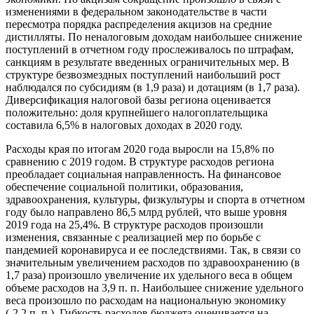
изменениями в федеральном законодательстве в части
пересмотра порядка распределения акцизов на средние
дистилляты. По неналоговым доходам наибольшее снижение
поступлений в отчетном году прослеживалось по штрафам,
санкциям в результате введенных ограничительных мер. В
структуре безвозмездных поступлений наибольший рост
наблюдался по субсидиям (в 1,9 раза) и дотациям (в 1,7 раза).
Диверсификация налоговой базы региона оценивается
положительно: доля крупнейшего налогоплательщика
составила 6,5% в налоговых доходах в 2020 году.
Расходы края по итогам 2020 года выросли на 15,8% по
сравнению с 2019 годом. В структуре расходов региона
преобладает социальная направленность. На финансовое
обеспечение социальной политики, образования,
здравоохранения, культуры, физкультуры и спорта в отчетном
году было направлено 86,5 млрд рублей, что выше уровня
2019 года на 25,4%. В структуре расходов произошли
изменения, связанные с реализацией мер по борьбе с
пандемией коронавируса и ее последствиями. Так, в связи со
значительным увеличением расходов по здравоохранению (в
1,7 раза) произошло увеличение их удельного веса в общем
объеме расходов на 3,9 п. п. Наибольшее снижение удельного
веса произошло по расходам на национальную экономику
(-2,2 п. п.). Гибкость расходов бюджета оценивается на