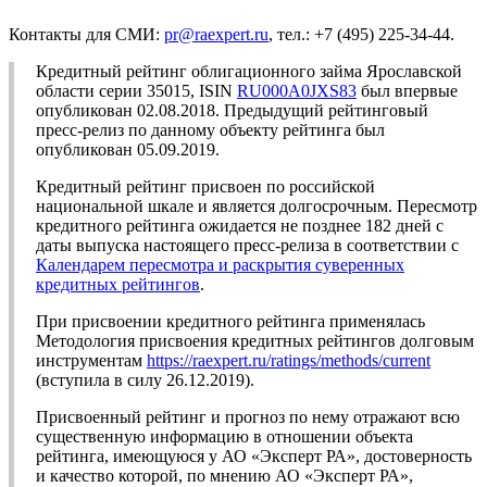
Контакты для СМИ:
pr@raexpert.ru
, тел.: +7 (495) 225-34-44.
Кредитный рейтинг облигационного займа Ярославской
области серии 35015, ISIN
RU000A0JXS83
был впервые
опубликован 02.08.2018. Предыдущий рейтинговый
пресс-релиз по данному объекту рейтинга был
опубликован 05.09.2019.
Кредитный рейтинг присвоен по российской
национальной шкале и является долгосрочным. Пересмотр
кредитного рейтинга ожидается не позднее 182 дней с
даты выпуска настоящего пресс-релиза в соответствии с
Календарем пересмотра и раскрытия суверенных
кредитных рейтингов
.
При присвоении кредитного рейтинга применялась
Методология присвоения кредитных рейтингов долговым
инструментам
https://raexpert.ru/ratings/methods/current
(вступила в силу 26.12.2019).
Присвоенный рейтинг и прогноз по нему отражают всю
существенную информацию в отношении объекта
рейтинга, имеющуюся у АО «Эксперт РА», достоверность
и качество которой, по мнению АО «Эксперт РА»,