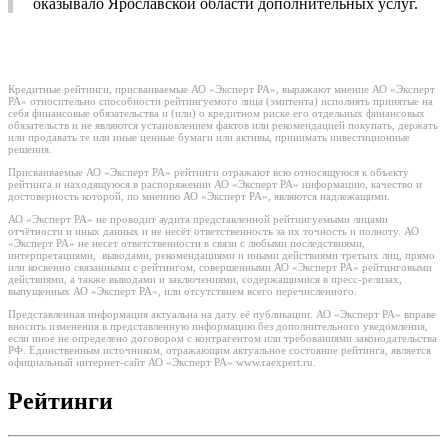
оказывало Ярославской области дополнительных услуг.
Кредитные рейтинги, присваиваемые АО «Эксперт РА», выражают мнение АО «Эксперт
РА» относительно способности рейтингуемого лица (эмитента) исполнять принятые на
себя финансовые обязательства и (или) о кредитном риске его отдельных финансовых
обязательств и не являются установлением фактов или рекомендацией покупать, держать
или продавать те или иные ценные бумаги или активы, принимать инвестиционные
решения.
Присваиваемые АО «Эксперт РА» рейтинги отражают всю относящуюся к объекту
рейтинга и находящуюся в распоряжении АО «Эксперт РА» информацию, качество и
достоверность которой, по мнению АО «Эксперт РА», являются надлежащими.
АО «Эксперт РА» не проводит аудита представленной рейтингуемыми лицами
отчётности и иных данных и не несёт ответственность за их точность и полноту. АО
«Эксперт РА» не несет ответственности в связи с любыми последствиями,
интерпретациями, выводами, рекомендациями и иными действиями третьих лиц, прямо
или косвенно связанными с рейтингом, совершенными АО «Эксперт РА» рейтинговыми
действиями, а также выводами и заключениями, содержащимися в пресс-релизах,
выпущенных АО «Эксперт РА», или отсутствием всего перечисленного.
Представленная информация актуальна на дату её публикации. АО «Эксперт РА» вправе
вносить изменения в представленную информацию без дополнительного уведомления,
если иное не определено договором с контрагентом или требованиями законодательства
РФ. Единственным источником, отражающим актуальное состояние рейтинга, является
официальный интернет-сайт АО «Эксперт РА» www.raexpert.ru.
Рейтинги