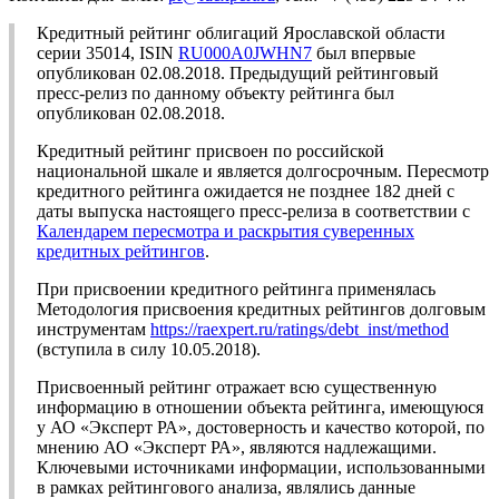
Кредитный рейтинг облигаций Ярославской области
серии 35014, ISIN
RU000A0JWHN7
был впервые
опубликован 02.08.2018. Предыдущий рейтинговый
пресс-релиз по данному объекту рейтинга был
опубликован 02.08.2018.
Кредитный рейтинг присвоен по российской
национальной шкале и является долгосрочным. Пересмотр
кредитного рейтинга ожидается не позднее 182 дней с
даты выпуска настоящего пресс-релиза в соответствии с
Календарем пересмотра и раскрытия суверенных
кредитных рейтингов
.
При присвоении кредитного рейтинга применялась
Методология присвоения кредитных рейтингов долговым
инструментам
https://raexpert.ru/ratings/debt_inst/method
(вступила в силу 10.05.2018).
Присвоенный рейтинг отражает всю существенную
информацию в отношении объекта рейтинга, имеющуюся
у АО «Эксперт РА», достоверность и качество которой, по
мнению АО «Эксперт РА», являются надлежащими.
Ключевыми источниками информации, использованными
в рамках рейтингового анализа, являлись данные