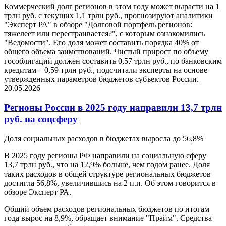
Коммерческий долг регионов в этом году может вырасти на 1
трлн руб. с текущих 1,1 трлн руб., прогнозируют аналитики
"Эксперт РА" в обзоре "Долговой портфель регионов:
тяжелеет или перестраивается?", с которым ознакомились
"Ведомости". Его доля может составить порядка 40% от
общего объема заимствований. Чистый прирост по объему
гособлигаций должен составить 0,57 трлн руб., по банковским
кредитам – 0,59 трлн руб., подсчитали эксперты на основе
утвержденных параметров бюджетов субъектов России.
20.05.2026
Регионы России в 2025 году направили 13,7 трлн
руб. на соцсферу
Доля социальных расходов в бюджетах выросла до 56,8%
В 2025 году регионы РФ направили на социальную сферу
13,7 трлн руб., что на 12,9% больше, чем годом ранее. Доля
таких расходов в общей структуре региональных бюджетов
достигла 56,8%, увеличившись на 2 п.п. Об этом говорится в
обзоре Эксперт РА.
Общий объем расходов региональных бюджетов по итогам
года вырос на 8,9%, обращает внимание "Прайм". Средства