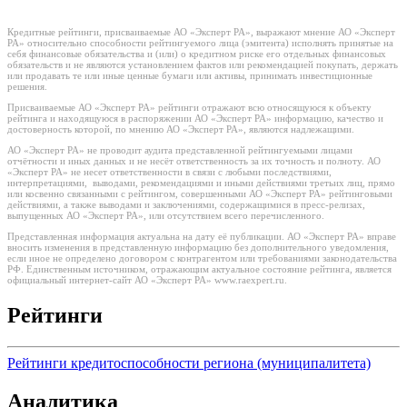
Кредитные рейтинги, присваиваемые АО «Эксперт РА», выражают мнение АО «Эксперт
РА» относительно способности рейтингуемого лица (эмитента) исполнять принятые на
себя финансовые обязательства и (или) о кредитном риске его отдельных финансовых
обязательств и не являются установлением фактов или рекомендацией покупать, держать
или продавать те или иные ценные бумаги или активы, принимать инвестиционные
решения.
Присваиваемые АО «Эксперт РА» рейтинги отражают всю относящуюся к объекту
рейтинга и находящуюся в распоряжении АО «Эксперт РА» информацию, качество и
достоверность которой, по мнению АО «Эксперт РА», являются надлежащими.
АО «Эксперт РА» не проводит аудита представленной рейтингуемыми лицами
отчётности и иных данных и не несёт ответственность за их точность и полноту. АО
«Эксперт РА» не несет ответственности в связи с любыми последствиями,
интерпретациями, выводами, рекомендациями и иными действиями третьих лиц, прямо
или косвенно связанными с рейтингом, совершенными АО «Эксперт РА» рейтинговыми
действиями, а также выводами и заключениями, содержащимися в пресс-релизах,
выпущенных АО «Эксперт РА», или отсутствием всего перечисленного.
Представленная информация актуальна на дату её публикации. АО «Эксперт РА» вправе
вносить изменения в представленную информацию без дополнительного уведомления,
если иное не определено договором с контрагентом или требованиями законодательства
РФ. Единственным источником, отражающим актуальное состояние рейтинга, является
официальный интернет-сайт АО «Эксперт РА» www.raexpert.ru.
Рейтинги
Рейтинги кредитоспособности региона (муниципалитета)
Аналитика