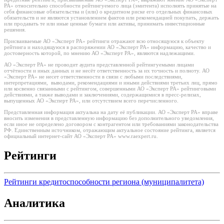
РА» относительно способности рейтингуемого лица (эмитента) исполнять принятые на
себя финансовые обязательства и (или) о кредитном риске его отдельных финансовых
обязательств и не являются установлением фактов или рекомендацией покупать, держать
или продавать те или иные ценные бумаги или активы, принимать инвестиционные
решения.
Присваиваемые АО «Эксперт РА» рейтинги отражают всю относящуюся к объекту
рейтинга и находящуюся в распоряжении АО «Эксперт РА» информацию, качество и
достоверность которой, по мнению АО «Эксперт РА», являются надлежащими.
АО «Эксперт РА» не проводит аудита представленной рейтингуемыми лицами
отчётности и иных данных и не несёт ответственность за их точность и полноту. АО
«Эксперт РА» не несет ответственности в связи с любыми последствиями,
интерпретациями, выводами, рекомендациями и иными действиями третьих лиц, прямо
или косвенно связанными с рейтингом, совершенными АО «Эксперт РА» рейтинговыми
действиями, а также выводами и заключениями, содержащимися в пресс-релизах,
выпущенных АО «Эксперт РА», или отсутствием всего перечисленного.
Представленная информация актуальна на дату её публикации. АО «Эксперт РА» вправе
вносить изменения в представленную информацию без дополнительного уведомления,
если иное не определено договором с контрагентом или требованиями законодательства
РФ. Единственным источником, отражающим актуальное состояние рейтинга, является
официальный интернет-сайт АО «Эксперт РА» www.raexpert.ru.
Рейтинги
Рейтинги кредитоспособности региона (муниципалитета)
Аналитика