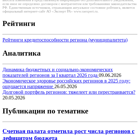
вносить изменения в представленную информацию без дополнительного уведомления,
если иное не определено договором с контрагентом или требованиями законодательства
РФ. Единственным источником, отражающим актуальное состояние рейтинга, является
официальный интернет-сайт АО «Эксперт РА» www.raexpert.ru.
Рейтинги
Рейтинги кредитоспособности региона (муниципалитета)
Аналитика
Динамика бюджетных и социально-экономических
показателей регионов за I квартал 2026 года
09.06.2026
Экономическое здоровье российских регионов в 2025 году:
ощущается напряжение
26.05.2026
Долговой портфель регионов: тяжелеет или перестраивается?
20.05.2026
Публикации по тематике
Счетная палата отметила рост числа регионов с
дефицитом бюджета