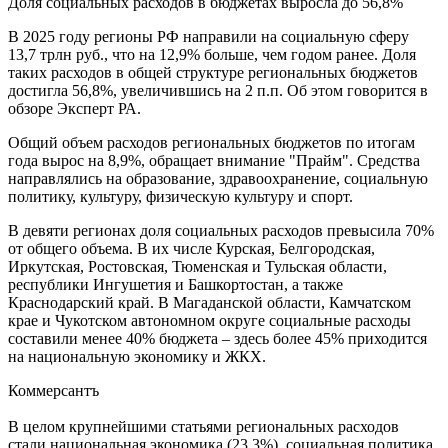
Доля социальных расходов в бюджетах выросла до 56,8%
В 2025 году регионы РФ направили на социальную сферу
13,7 трлн руб., что на 12,9% больше, чем годом ранее. Доля
таких расходов в общей структуре региональных бюджетов
достигла 56,8%, увеличившись на 2 п.п. Об этом говорится в
обзоре Эксперт РА.
Общий объем расходов региональных бюджетов по итогам
года вырос на 8,9%, обращает внимание "Прайм". Средства
направлялись на образование, здравоохранение, социальную
политику, культуру, физическую культуру и спорт.
В девяти регионах доля социальных расходов превысила 70%
от общего объема. В их числе Курская, Белгородская,
Иркутская, Ростовская, Тюменская и Тульская области,
республики Ингушетия и Башкортостан, а также
Краснодарский край. В Магаданской области, Камчатском
крае и Чукотском автономном округе социальные расходы
составили менее 40% бюджета – здесь более 45% приходится
на национальную экономику и ЖКХ.
Коммерсантъ
В целом крупнейшими статьями региональных расходов
стали национальная экономика (23,3%), социальная политика