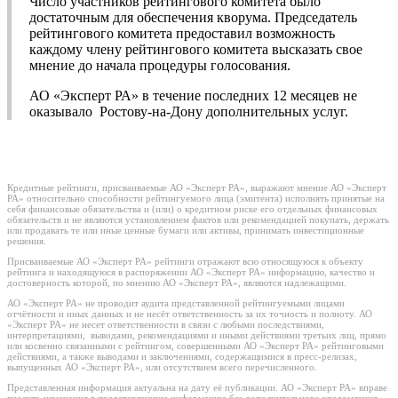
Число участников рейтингового комитета было
достаточным для обеспечения кворума. Председатель
рейтингового комитета предоставил возможность
каждому члену рейтингового комитета высказать свое
мнение до начала процедуры голосования.
АО «Эксперт РА» в течение последних 12 месяцев не
оказывало Ростову-на-Дону дополнительных услуг.
Кредитные рейтинги, присваиваемые АО «Эксперт РА», выражают мнение АО «Эксперт
РА» относительно способности рейтингуемого лица (эмитента) исполнять принятые на
себя финансовые обязательства и (или) о кредитном риске его отдельных финансовых
обязательств и не являются установлением фактов или рекомендацией покупать, держать
или продавать те или иные ценные бумаги или активы, принимать инвестиционные
решения.
Присваиваемые АО «Эксперт РА» рейтинги отражают всю относящуюся к объекту
рейтинга и находящуюся в распоряжении АО «Эксперт РА» информацию, качество и
достоверность которой, по мнению АО «Эксперт РА», являются надлежащими.
АО «Эксперт РА» не проводит аудита представленной рейтингуемыми лицами
отчётности и иных данных и не несёт ответственность за их точность и полноту. АО
«Эксперт РА» не несет ответственности в связи с любыми последствиями,
интерпретациями, выводами, рекомендациями и иными действиями третьих лиц, прямо
или косвенно связанными с рейтингом, совершенными АО «Эксперт РА» рейтинговыми
действиями, а также выводами и заключениями, содержащимися в пресс-релизах,
выпущенных АО «Эксперт РА», или отсутствием всего перечисленного.
Представленная информация актуальна на дату её публикации. АО «Эксперт РА» вправе