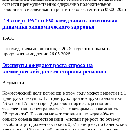
остается преимущественно сдержанно положительной,
говорится в исследовании рейтингового агентства
09.06.2026
"Эксперт РА": в РФ замедлилась позитивная
динамика экономического здоровья
ТАСС
По ожиданиям аналитиков, в 2026 году этот показатель
продолжит замедление
26.05.2026
Эксперты ожидают роста спроса на
коммерческий долг со стороны регионов
Ведомости
Коммерческий долг регионов в этом году может вырасти на 1
трлн руб. с текущих 1,1 трлн руб., прогнозируют аналитики
"Эксперт РА" в обзоре "Долговой портфель регионов:
тяжелеет или перестраивается?", с которым ознакомились
"Ведомости". Его доля может составить порядка 40% от
общего объема заимствований. Чистый прирост по объему
гособлигаций должен составить 0,57 трлн руб., по банковским
кредитам – 0,59 трлн руб., подсчитали эксперты на основе