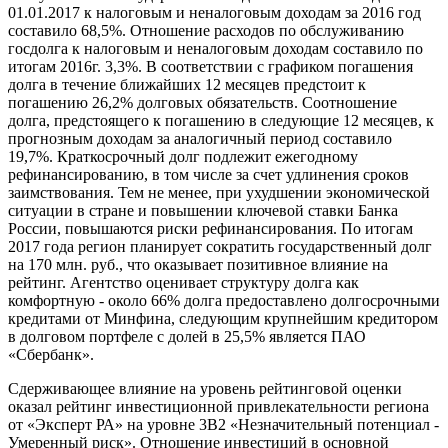
01.01.2017 к налоговым и неналоговым доходам за 2016 год
составило 68,5%. Отношение расходов по обслуживанию
госдолга к налоговым и неналоговым доходам составило по
итогам 2016г. 3,3%. В соответствии с графиком погашения
долга в течение ближайших 12 месяцев предстоит к
погашению 26,2% долговых обязательств. Соотношение
долга, предстоящего к погашению в следующие 12 месяцев, к
прогнозным доходам за аналогичный период составило
19,7%. Краткосрочный долг подлежит ежегодному
рефинансированию, в том числе за счет удлинения сроков
заимствования. Тем не менее, при ухудшении экономической
ситуации в стране и повышении ключевой ставки Банка
России, повышаются риски рефинансирования. По итогам
2017 года регион планирует сократить государственный долг
на 170 млн. руб., что оказывает позитивное влияние на
рейтинг. Агентство оценивает структуру долга как
комфортную - около 66% долга предоставлено долгосрочными
кредитами от Минфина, следующим крупнейшим кредитором
в долговом портфеле с долей в 25,5% является ПАО
«Сбербанк».
Сдерживающее влияние на уровень рейтинговой оценки
оказал рейтинг инвестиционной привлекательности региона
от «Эксперт РА» на уровне 3В2 «Незначительный потенциал -
Умеренный риск». Отношение инвестиций в основной