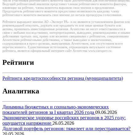
Число участников рейтингового комитета было достаточным для обеспечения кворума.
Ведущий рейтинговый аналитик представил членам рейтингового комитета факторы,
влияющие на рейтинг, члены комитета выразили свои мнения и предложения.
Председатель рейтингового комитета предоставил возможность каждому члену
рейтингового комитета высказать свое мнение до начала процедуры голосования.
Рейтинги выражают мнение АО «Эксперт РА» и не являются установлением фактов или
рекомендацией покупать, держать или продавать те или иные ценные бумаги или
активы, принимать инвестиционные решения. Агентство не несет ответственности в
связи с любыми последствиями, интерпретациями, выводами, рекомендациями и иными
действиями третьих лиц, прямо или косвенно связанными с рейтингом, совершенными
Агентством рейтинговыми действиями, а также выводами и заключениями,
содержащимися в пресс-релизах, выпущенных Агентством, или отсутствием всего
перечисленного. Единственным источником, отражающим актуальное состояние
рейтинга, является официальный интернет-сайт Агентства www.raexpert.ru.
Рейтинги
Рейтинги кредитоспособности региона (муниципалитета)
Аналитика
Динамика бюджетных и социально-экономических
показателей регионов за I квартал 2026 года
09.06.2026
Экономическое здоровье российских регионов в 2025 году:
ощущается напряжение
26.05.2026
Долговой портфель регионов: тяжелеет или перестраивается?
20.05.2026