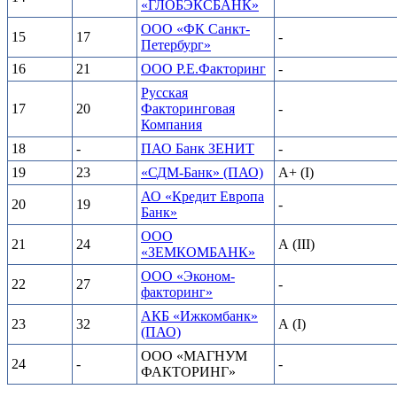
«ГЛОБЭКСБАНК»
ООО «ФК Санкт-
15
17
-
Петербург»
16
21
ООО Р.Е.Факторинг
-
Русская
17
20
Факторинговая
-
Компания
18
-
ПАО Банк ЗЕНИТ
-
19
23
«СДМ-Банк» (ПАО)
А+ (I)
АО «Кредит Европа
20
19
-
Банк»
ООО
21
24
А (III)
«ЗЕМКОМБАНК»
ООО «Эконом-
22
27
-
факторинг»
АКБ «Ижкомбанк»
23
32
А (I)
(ПАО)
ООО «МАГНУМ
24
-
-
ФАКТОРИНГ»