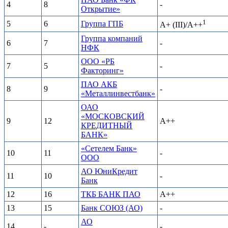
4
8
-
Открытие»
1
5
6
Группа ГПБ
A+ (III)/A++
Группа компаний
6
7
-
НФК
ООО «РБ
7
5
-
Факторинг»
ПАО АКБ
8
9
-
«Металлинвестбанк»
ОАО
«МОСКОВСКИЙ
9
12
A++
КРЕДИТНЫЙ
БАНК»
«Сетелем Банк»
10
11
-
ООО
АО ЮниКредит
11
10
-
Банк
12
16
ТКБ БАНК ПАО
A++
13
15
Банк СОЮЗ (АО)
-
АО
14
-
-