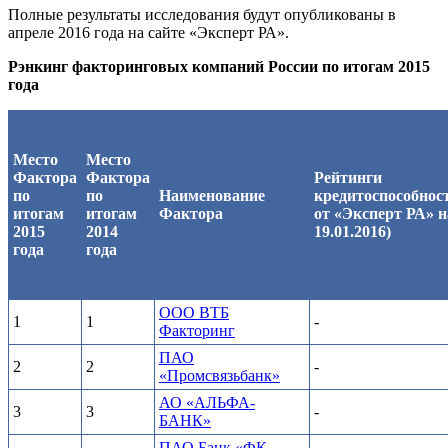
Полные результаты исследования будут опубликованы в
апреле 2016 года на сайте «Эксперт РА».
Рэнкинг факторинговых компаний России по итогам 2015
года
Место
Место
Фактора
Фактора
Рейтинги
по
по
Наименование
кредитоспособнос
итогам
итогам
Фактора
от «Эксперт РА» н
2015
2014
19.01.2016)
года
года
ООО ВТБ
1
1
-
Факторинг
ПАО
2
2
-
«Промсвязьбанк»
АО «АЛЬФА-
3
3
-
БАНК»
ПАО Банк «ФК