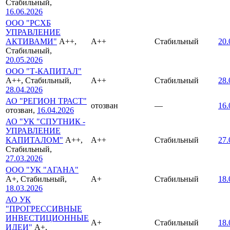
Стабильный,
16.06.2026
ООО "РСХБ
УПРАВЛЕНИЕ
АКТИВАМИ"
A++,
A++
Стабильный
20.
Стабильный,
20.05.2026
ООО "Т-КАПИТАЛ"
A++, Стабильный,
A++
Стабильный
28.
28.04.2026
АО "РЕГИОН ТРАСТ"
отозван
—
16.
отозван,
16.04.2026
АО "УК "СПУТНИК -
УПРАВЛЕНИЕ
КАПИТАЛОМ"
A++,
A++
Стабильный
27.
Стабильный,
27.03.2026
ООО "УК "АГАНА"
A+, Стабильный,
A+
Стабильный
18.
18.03.2026
АО УК
"ПРОГРЕССИВНЫЕ
ИНВЕСТИЦИОННЫЕ
A+
Стабильный
18.
ИДЕИ"
A+,