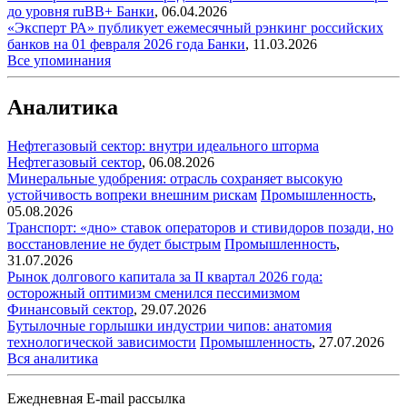
до уровня ruBB+
Банки
,
06.04.2026
«Эксперт РА» публикует ежемесячный рэнкинг российских
банков на 01 февраля 2026 года
Банки
,
11.03.2026
Все упоминания
Аналитика
Нефтегазовый сектор: внутри идеального шторма
Нефтегазовый сектор
,
06.08.2026
Минеральные удобрения: отрасль сохраняет высокую
устойчивость вопреки внешним рискам
Промышленность
,
05.08.2026
Транспорт: «дно» ставок операторов и стивидоров позади, но
восстановление не будет быстрым
Промышленность
,
31.07.2026
Рынок долгового капитала за II квартал 2026 года:
осторожный оптимизм сменился пессимизмом
Финансовый сектор
,
29.07.2026
Бутылочные горлышки индустрии чипов: анатомия
технологической зависимости
Промышленность
,
27.07.2026
Вся аналитика
Ежедневная E-mail рассылка