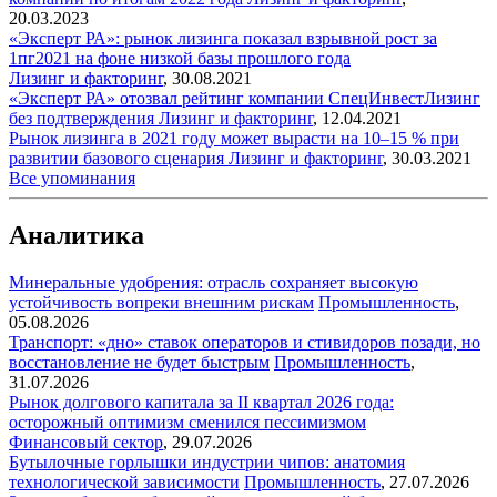
20.03.2023
«Эксперт РА»: рынок лизинга показал взрывной рост за
1пг2021 на фоне низкой базы прошлого года
Лизинг и факторинг
,
30.08.2021
«Эксперт РА» отозвал рейтинг компании СпецИнвестЛизинг
без подтверждения
Лизинг и факторинг
,
12.04.2021
Рынок лизинга в 2021 году может вырасти на 10–15 % при
развитии базового сценария
Лизинг и факторинг
,
30.03.2021
Все упоминания
Аналитика
Минеральные удобрения: отрасль сохраняет высокую
устойчивость вопреки внешним рискам
Промышленность
,
05.08.2026
Транспорт: «дно» ставок операторов и стивидоров позади, но
восстановление не будет быстрым
Промышленность
,
31.07.2026
Рынок долгового капитала за II квартал 2026 года:
осторожный оптимизм сменился пессимизмом
Финансовый сектор
,
29.07.2026
Бутылочные горлышки индустрии чипов: анатомия
технологической зависимости
Промышленность
,
27.07.2026