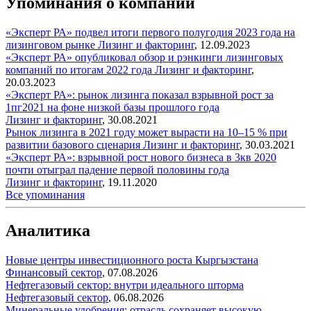
Упоминания о компании
«Эксперт РА» подвел итоги первого полугодия 2023 года на
лизинговом рынке
Лизинг и факторинг
,
12.09.2023
«Эксперт РА» опубликовал обзор и рэнкинги лизинговых
компаний по итогам 2022 года
Лизинг и факторинг
,
20.03.2023
«Эксперт РА»: рынок лизинга показал взрывной рост за
1пг2021 на фоне низкой базы прошлого года
Лизинг и факторинг
,
30.08.2021
Рынок лизинга в 2021 году может вырасти на 10–15 % при
развитии базового сценария
Лизинг и факторинг
,
30.03.2021
«Эксперт РА»: взрывной рост нового бизнеса в 3кв 2020
почти отыграл падение первой половины года
Лизинг и факторинг
,
19.11.2020
Все упоминания
Аналитика
Новые центры инвестиционного роста Кыргызстана
Финансовый сектор
,
07.08.2026
Нефтегазовый сектор: внутри идеального шторма
Нефтегазовый сектор
,
06.08.2026
Минеральные удобрения: отрасль сохраняет высокую