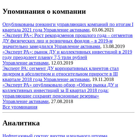
Упоминания о компании
Опубликованы рэнкинги управляющих компаний по итогам I
квартала 2021 года
Управление активами
,
03.06.2021
«Эксперт РА»: Рост рекордсменов прошлого года – сегментов
ДУ физических лиц и розничных фондов – в 2019-м
значительно замедлился
Управление активами
,
13.08.2019
«Эксперт РА»: рынок ДУ и коллективных инвестиций в 2019
году преодолеет планку 7,5 трлн рублей
Управление активами
,
12.03.2019
Эксперт РА: сегмент ДУ корпоративных клиентов стал
лидером в абсолютном и относительном приросте в III
квартале 2018 года
Управление активами
,
19.11.2018
«Эксперт РА» опубликовало обзор «Обзор рынка ДУ и
коллективных инвестиций за II квартал 2018 года:
управляющие сохранят пенсионные резервы»
Управление активами
,
27.08.2018
Все упоминания
Аналитика
Нефтегазовый сектор: внутри идеального шторма