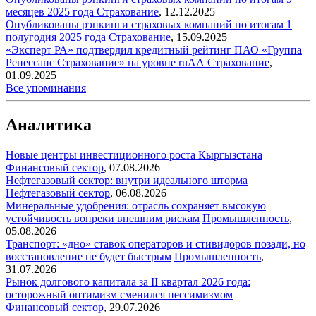
месяцев 2025 года
Страхование
,
12.12.2025
Опубликованы рэнкинги страховых компаний по итогам 1
полугодия 2025 года
Страхование
,
15.09.2025
«Эксперт РА» подтвердил кредитный рейтинг ПАО «Группа
Ренессанс Страхование» на уровне ruAА
Страхование
,
01.09.2025
Все упоминания
Аналитика
Новые центры инвестиционного роста Кыргызстана
Финансовый сектор
,
07.08.2026
Нефтегазовый сектор: внутри идеального шторма
Нефтегазовый сектор
,
06.08.2026
Минеральные удобрения: отрасль сохраняет высокую
устойчивость вопреки внешним рискам
Промышленность
,
05.08.2026
Транспорт: «дно» ставок операторов и стивидоров позади, но
восстановление не будет быстрым
Промышленность
,
31.07.2026
Рынок долгового капитала за II квартал 2026 года:
осторожный оптимизм сменился пессимизмом
Финансовый сектор
,
29.07.2026