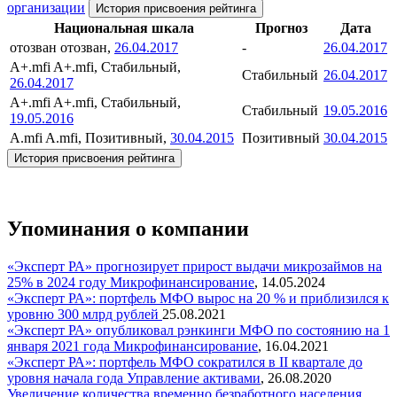
организации
История присвоения рейтинга
Национальная шкала
Прогноз
Дата
отозван
отозван,
26.04.2017
-
26.04.2017
A+.mfi
A+.mfi, Стабильный,
Стабильный
26.04.2017
26.04.2017
A+.mfi
A+.mfi, Стабильный,
Стабильный
19.05.2016
19.05.2016
A.mfi
A.mfi, Позитивный,
30.04.2015
Позитивный
30.04.2015
История присвоения рейтинга
Упоминания о компании
«Эксперт РА» прогнозирует прирост выдачи микрозаймов на
25% в 2024 году
Микрофинансирование
,
14.05.2024
«Эксперт РА»: портфель МФО вырос на 20 % и приблизился к
уровню 300 млрд рублей
25.08.2021
«Эксперт РА» опубликовал рэнкинги МФО по состоянию на 1
января 2021 года
Микрофинансирование
,
16.04.2021
«Эксперт РА»: портфель МФО сократился в II квартале до
уровня начала года
Управление активами
,
26.08.2020
Увеличение количества временно безработного населения