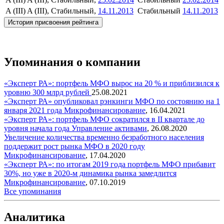
A (III)
A (III), Стабильный,
14.11.2013
Стабильный
14.11.2013
История присвоения рейтинга
Упоминания о компании
«Эксперт РА»: портфель МФО вырос на 20 % и приблизился к
уровню 300 млрд рублей
25.08.2021
«Эксперт РА» опубликовал рэнкинги МФО по состоянию на 1
января 2021 года
Микрофинансирование
,
16.04.2021
«Эксперт РА»: портфель МФО сократился в II квартале до
уровня начала года
Управление активами
,
26.08.2020
Увеличение количества временно безработного населения
поддержит рост рынка МФО в 2020 году
Микрофинансирование
,
17.04.2020
«Эксперт РА»: по итогам 2019 года портфель МФО прибавит
30%, но уже в 2020-м динамика рынка замедлится
Микрофинансирование
,
07.10.2019
Все упоминания
Аналитика