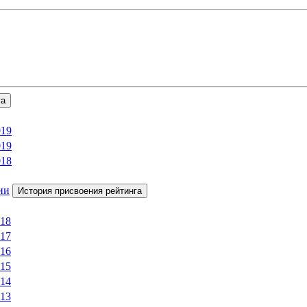
га
019
019
018
ии
История присвоения рейтинга
018
017
016
015
014
013