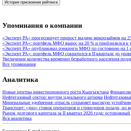
История присвоения рейтинга
Упоминания о компании
«Эксперт РА» прогнозирует прирост выдачи микрозаймов на 2
«Эксперт РА»: портфель МФО вырос на 20 % и приблизился к
«Эксперт РА» опубликовал рэнкинги МФО по состоянию на 1 
«Эксперт РА»: портфель МФО сократился в II квартале до уров
Увеличение количества временно безработного населения под
Все упоминания
Аналитика
Новые центры инвестиционного роста Кыргызстана
Финансов
Нефтегазовый сектор: внутри идеального шторма
Нефтегазовы
Минеральные удобрения: отрасль сохраняет высокую устойчив
Транспорт: «дно» ставок операторов и стивидоров позади, но 
Рынок долгового капитала за II квартал 2026 года: осторожн
Вся аналитика