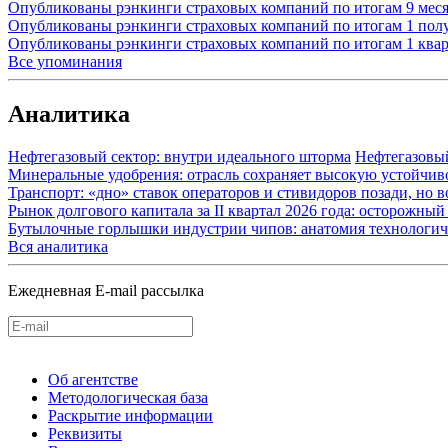
Опубликованы рэнкинги страховых компаний по итогам 9 меся
Опубликованы рэнкинги страховых компаний по итогам 1 пол
Опубликованы рэнкинги страховых компаний по итогам 1 квар
Все упоминания
Аналитика
Нефтегазовый сектор: внутри идеального шторма
Нефтегазовы
Минеральные удобрения: отрасль сохраняет высокую устойчив
Транспорт: «дно» ставок операторов и стивидоров позади, но 
Рынок долгового капитала за II квартал 2026 года: осторожн
Бутылочные горлышки индустрии чипов: анатомия технологич
Вся аналитика
Ежедневная E-mail рассылка
Об агентстве
Методологическая база
Раскрытие информации
Реквизиты