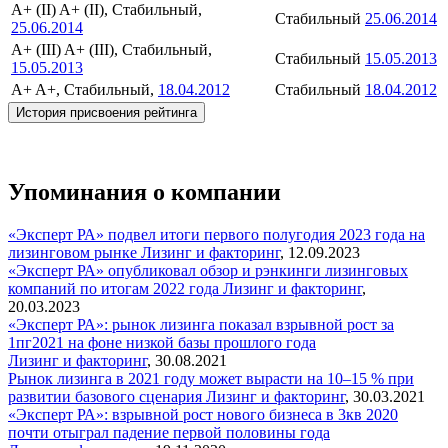
A+ (II)
A+ (II), Стабильный,
Стабильный
25.06.2014
25.06.2014
A+ (III)
A+ (III), Стабильный,
Стабильный
15.05.2013
15.05.2013
A+
A+, Стабильный,
18.04.2012
Стабильный
18.04.2012
История присвоения рейтинга
Упоминания о компании
«Эксперт РА» подвел итоги первого полугодия 2023 года на
лизинговом рынке
Лизинг и факторинг
,
12.09.2023
«Эксперт РА» опубликовал обзор и рэнкинги лизинговых
компаний по итогам 2022 года
Лизинг и факторинг
,
20.03.2023
«Эксперт РА»: рынок лизинга показал взрывной рост за
1пг2021 на фоне низкой базы прошлого года
Лизинг и факторинг
,
30.08.2021
Рынок лизинга в 2021 году может вырасти на 10–15 % при
развитии базового сценария
Лизинг и факторинг
,
30.03.2021
«Эксперт РА»: взрывной рост нового бизнеса в 3кв 2020
почти отыграл падение первой половины года