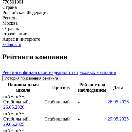
770501001
Страна
Российская Федерация
Регион
Москва
Отрасль
страхование
Адрес в интернете
zettains.ru
Рейтинги компании
Рейтинги финансовой надежности страховых компаний
История присвоения рейтинга
Национальная
Рейтинг под
Прогноз
Дата
шкала
наблюдением
ruA+
ruA+,
Стабильный,
Стабильный
-
26.05.2026
26.05.2026
ruA+
ruA+,
Стабильный,
Стабильный
-
29.05.2025
29.05.2025
ruA+
ruA+,