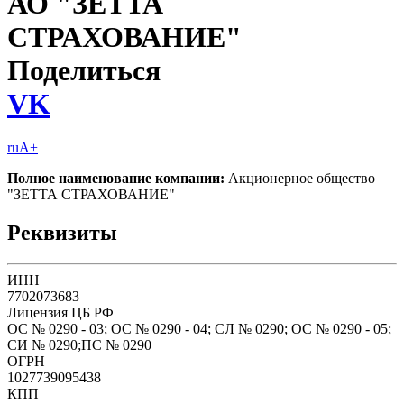
АО "ЗЕТТА
СТРАХОВАНИЕ"
Поделиться
VK
ruA+
Полное наименование компании:
Акционерное общество
"ЗЕТТА СТРАХОВАНИЕ"
Реквизиты
ИНН
7702073683
Лицензия ЦБ РФ
ОС № 0290 - 03; ОС № 0290 - 04; СЛ № 0290; ОС № 0290 - 05;
СИ № 0290;ПС № 0290
ОГРН
1027739095438
КПП