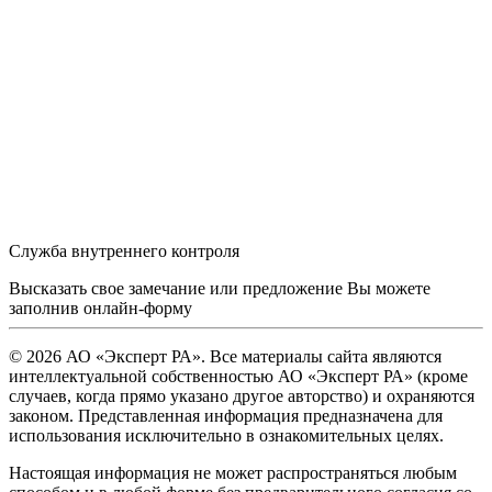
Служба внутреннего контроля
Высказать свое замечание или предложение Вы можете
заполнив
онлайн-форму
© 2026 АО «Эксперт РА». Все материалы сайта являются
интеллектуальной собственностью АО «Эксперт РА» (кроме
случаев, когда прямо указано другое авторство) и охраняются
законом. Представленная информация предназначена для
использования исключительно в ознакомительных целях.
Настоящая информация не может распространяться любым