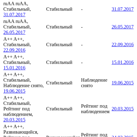
ruAA
ruAA,
Стабильный,
Стабильный
-
31.07.2017
31.07.2017
ruAA
ruAA,
Стабильный,
Стабильный
-
26.05.2017
26.05.2017
A++
A++,
Стабильный,
Стабильный
-
22.09.2016
22.09.2016
A++
A++,
Стабильный,
Стабильный
-
15.01.2016
15.01.2016
A++
A++,
Стабильный,
Наблюдение
Стабильный
19.06.2015
Наблюдение снято,
снято
19.06.2015
A++
A++,
Стабильный,
Рейтинг под
Рейтинг под
Стабильный
20.03.2015
наблюдением
наблюдением,
20.03.2015
A++
A++,
Развивающийся,
Рейтинг под