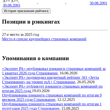
A++
A++,
-
-
30.08.2001
30.08.2001
История присвоения рейтинга
Позиции в рэнкингах
27-е место за 2025 год
Место в списке крупнейших страховых компаний
Упоминания о компании
«Эксперт РА» опубликовал рэнкинги страховых компаний за
1 квартал 2026 года
Страхование
,
16.06.2026
«Эксперт РА» подтвердил кредитный рейтинг АО «Зетта
Страхование» на уровне ruA+
Страхование
,
26.05.2026
«Эксперт РА» публикует рэнкинги страховых компаний по
итогам 2025 года
19.03.2026
Опубликованы рэнкинги страховых компаний по итогам 9
месяцев 2025 года
Страхование
,
12.12.2025
Опубликованы рэнкинги страховых компаний по итогам 1
полугодия 2025 года
Страхование
,
15.09.2025