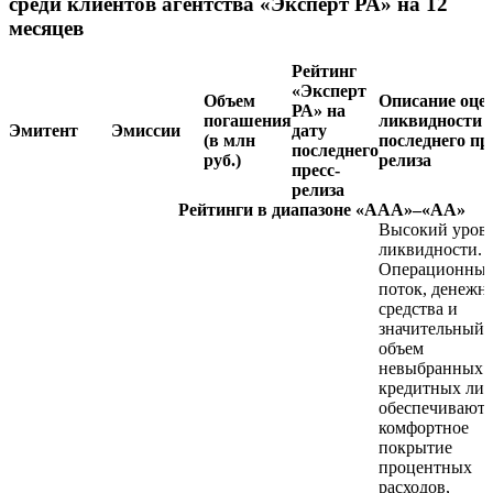
среди клиентов агентства «Эксперт РА» на 12
месяцев
Рейтинг
«Эксперт
Объем
Описание оце
РА» на
погашения
ликвидности 
Эмитент
Эмиссии
дату
(в млн
последнего пр
последнего
руб.)
релиза
пресс-
релиза
Рейтинги в диапазоне «AAA»–«AA»
Высокий уров
ликвидности.
Операционны
поток, денежн
средства и
значительный
объем
невыбранных
кредитных ли
обеспечивают
комфортное
покрытие
процентных
расходов,