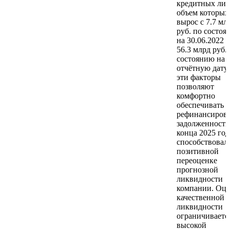
кредитных лин
объем которых
вырос с 7.7 мл
руб. по состо
на 30.06.2022 
56.3 млрд руб.
состоянию на
отчётную дату.
эти факторы
позволяют
комфортно
обеспечивать
рефинансиров
задолженности
конца 2025 год
способствовал
позитивной
переоценке
прогнозной
ликвидности
компании. Оце
качественной
ликвидности
ограничиваетс
высокой