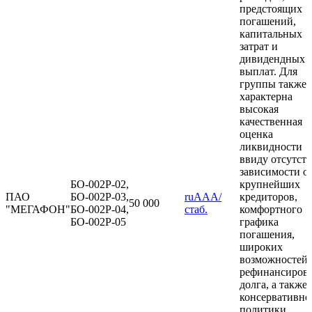
предстоящих
погашений,
капитальных
затрат и
дивидендных
выплат. Для
группы также
характерна
высокая
качественная
оценка
ликвидности
ввиду отсутст
зависимости о
БО-002Р-02,
крупнейших
ПАО
БО-002Р-03,
ruAAA/
кредиторов,
50 000
"МЕГАФОН"
БО-002Р-04,
стаб.
комфортного
БО-002Р-05
графика
погашения,
широких
возможностей
рефинансиров
долга, а также
консервативно
политики