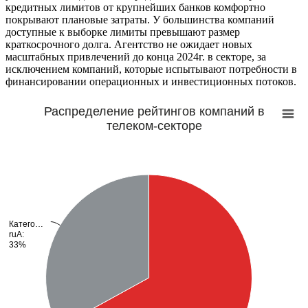
кредитных лимитов от крупнейших банков комфортно
покрывают плановые затраты. У большинства компаний
доступные к выборке лимиты превышают размер
краткосрочного долга. Агентство не ожидает новых
масштабных привлечений до конца 2024г. в секторе, за
исключением компаний, которые испытывают потребности в
финансировании операционных и инвестиционных потоков.
Распределение рейтингов компаний в
телеком-секторе
Катего…
Катего…
ruA:
ruA:
33%
33%