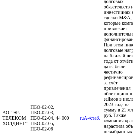
долговых
обязательств и
инвестициях в
сделки M&A, 
которые компа
привлекает
дополнительно
финансировани
При этом пико
долговые нагр
на ближайшие 
года от отчётн
даты были
частично
рефинансиров
за счёт
привлечения
облигационны
займов в июле
2023 года на
ПБО-02-02,
сумму в 21 мл
АО "ЭР-
ПБО-02-03,
руб. Также
ТЕЛЕКОМ
ПБО-02-04,
44 000
ruA-/стаб.
компания крат
ХОЛДИНГ"
ПБО-02-05,
нарастила объ
ПБО-02-06
невыбранных