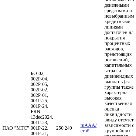
денежными
средствами и
невыбранным
кредитными
линиями
достаточен для
покрытия
процентных
расходов,
предстоящих
погашений,
капитальных
затрат и
БО-02,
дивидендных
002Р-04,
выплат. Для
002Р-05,
группы также
002Р-02,
характерна
002Р-01,
высокая
001Р-25,
качественная
001Р-24,
оценка
FRN
ликвидности
13dec2024,
ввиду отсутст
001Р-23,
ruAAA/
зависимости о
ПАО "МТС"
001Р-22,
250 240
стаб.
крупнейших
001Р-21,