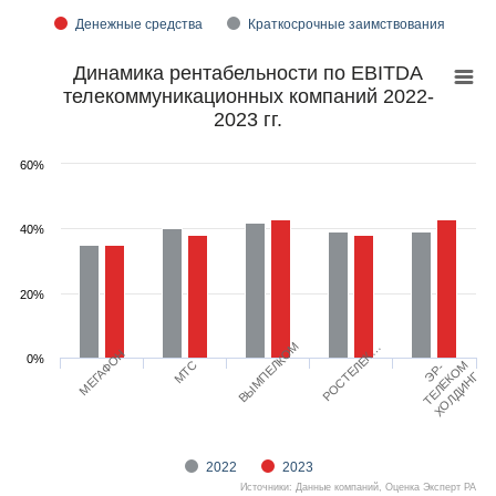
Денежные средства
Краткосрочные заимствования
Динамика рентабельности по EBITDA
телекоммуникационных компаний 2022-
2023 гг.
60%
40%
20%
ВЫМПЕЛКОМ
РОСТЕЛЕК…
МЕГАФОН
0%
МТС
ТЕЛЕКОМ
ЭР-
ХОЛДИНГ
2022
2023
Источники: Данные компаний, Оценка Эксперт РА