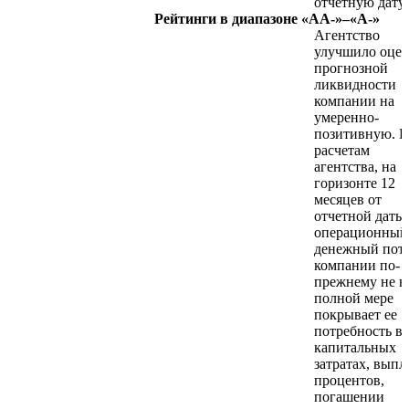
отчетную дату.
Рейтинги в диапазоне «AA-»–«A-»
Агентство
улучшило оце
прогнозной
ликвидности
компании на
умеренно-
позитивную. 
расчетам
агентства, на
горизонте 12
месяцев от
отчетной даты
операционный
денежный пот
компании по-
прежнему не в
полной мере
покрывает ее
потребность в
капитальных
затратах, выпл
процентов,
погашении