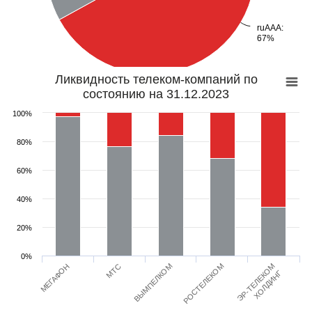
ruAAA:
ruAAA:
67%
67%
Ликвидность телеком-компаний по
состоянию на 31.12.2023
100%
80%
60%
40%
20%
0%
РОСТЕЛЕКОМ
ЭР-ТЕЛЕКОМ
МЕГАФОН
МТС
ВЫМПЕЛКОМ
ХОЛДИНГ