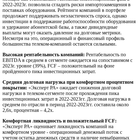
2022-2023г. позволила сгладить риски импортозамещения в
поставках оборудования. Рейтинги компаний в портфеле
продолжает поддерживать неэластичность спроса, однако
инвестиции в поддержание работоспособности оборудования
и удержание абонентской базы, а также дивидендные
выплаты могут оказать давление на долговые метрики.
Несмотря на это, операционный и финансовый профиль
большинства телеком-компаний остаются сильными.
Высокая рентабельность компаний:
Рентабельность по
EBITDA в среднем в сегменте ожидается на сопоставимом с
2023г. уровне (39%), FCF – положительный на фоне
пройденного пика инвестиционных затрат.
Средняя долговая нагрузка при комфортном процентном
покрытии:
«Эксперт РА» ожидает снижения долговой
нагрузки в телеком-сегменте после прохождения пика
инвестиционных затрат в 2022-2023гг. Долговая нагрузка в
среднем по отрасли в период 2022-2023гг. составила около
2,6х, процентная – 4,2х.
Комфортная ликвидность и положительный FCF:
«Эксперт РА» оценивает ликвидность компаний на
комфортном уровне - операционный денежный поток с
учетом остатка денежных средств и наличие невыбранных