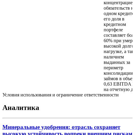
концентрацие
обязательств н
одном кредито
его доля в
кредитном
портфеле
составляет бол
60% при умер
высокой долго
нагрузке, а та
наличием
выданных за
периметр
консолидации
займов в объе
0,63 EBITDA 
на отчетную да
Условия использования и ограничение ответственности
Аналитика
Минеральные удобрения: отрасль сохраняет
высокую устойчивость вопреки внешним рискам