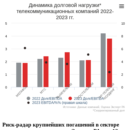
Динамика долговой нагрузки*
телекоммуникационных компаний 2022-
2023 гг.
5
10
4
8
3
6
2
4
1
2
РОСТЕЛЕКОМ
ВЫМПЕЛКОМ
ЭР-ТЕЛЕКОМ
МЕГАФОН
0
0
ХОЛДИНГ
МТС
2022 Долг/EBITDA
2023 Долг/EBITDA
2023 EBITDA/%% (правая шкала)
Источники: Данные компаний, Оценка Эксперт РА
*Скорректированный долг
Риск-радар крупнейших погашений в секторе