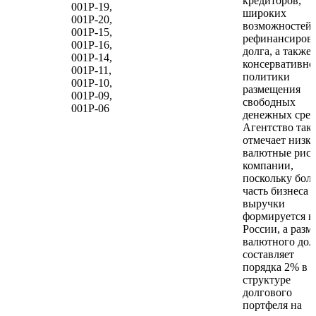
кредиторов,
001Р-19,
широких
001Р-20,
возможностей
001Р-15,
рефинансиров
001Р-16,
долга, а также
001Р-14,
консервативно
001Р-11,
политики
001Р-10,
размещения
001Р-09,
свободных
001Р-06
денежных сред
Агентство так
отмечает низк
валютные рис
компании,
поскольку бол
часть бизнеса 
выручки
формируется в
России, а разм
валютного дол
составляет
порядка 2% в
структуре
долгового
портфеля на