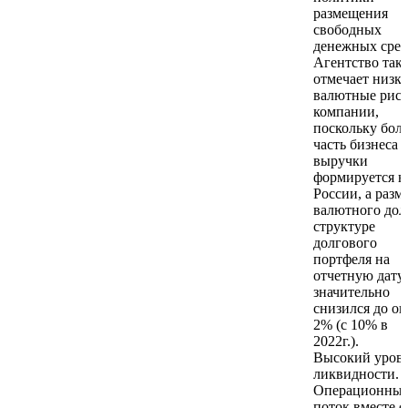
размещения
свободных
денежных сред
Агентство так
отмечает низк
валютные рис
компании,
поскольку бол
часть бизнеса 
выручки
формируется в
России, а разм
валютного дол
структуре
долгового
портфеля на
отчетную дату
значительно
снизился до ок
2% (с 10% в
2022г.).
Высокий уров
ликвидности.
Операционны
поток вместе с