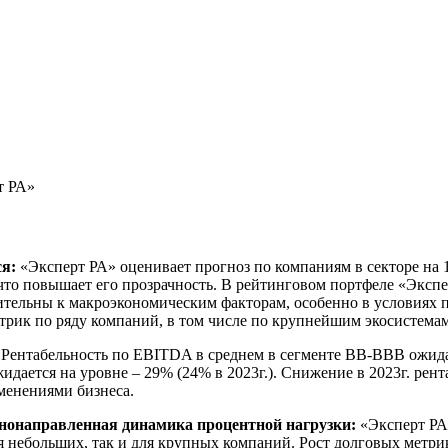
т РА»
я:
«Эксперт РА» оценивает прогноз по компаниям в секторе на 
что повышает его прозрачность. В рейтинговом портфеле «Эксп
вительны к макроэкономическим факторам, особенно в условиях
рик по ряду компаний, в том числе по крупнейшим экосистемам
Рентабельность по EBITDA в среднем в сегменте ВВ-ВВВ ожидае
идается на уровне – 29% (24% в 2023г.). Снижение в 2023г. ре
менениями бизнеса.
знонаправленная динамика процентной нагрузки:
«Эксперт РА
ля небольших, так и для крупных компаний. Рост долговых метр