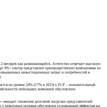
12 месяцев как развивающийся. Агентство отмечает высокую
ерт РА» сектор представлен преимущественно компаниями из
 повышенных инвестиционных затрат и потребностей в
.
тся на уровне 24% (17% в 2023г), FCF – положительный.
нтабельности небольших компаний обусловлено
» ожидает снижения долговой нагрузки представителей
ик у некоторых игроков обусловлен отложенным эффектом на