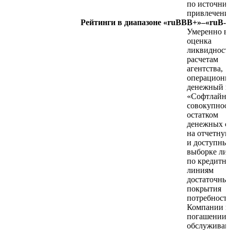
по источни
привлечени
Рейтинги в диапазоне «ruBBB+»–«ruB-»
Умеренно в
оценка
ликвидност
расчетам
агентства,
операцион
денежный п
«Софтлайна
совокупнос
остатком
денежных с
на отчетную
и доступны
выборке ли
по кредитн
линиям
достаточны
покрытия
потребност
Компании в
погашении 
обслужива