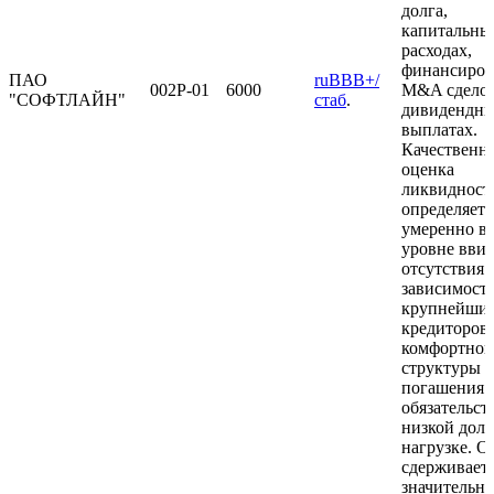
долга,
капитальны
расходах,
финансиров
ПАО
ruBBB+/
002Р-01
6000
M&A сделок
"СОФТЛАЙН"
стаб
.
дивидендн
выплатах.
Качественн
оценка
ликвидност
определяетс
умеренно в
уровне вви
отсутствия
зависимости
крупнейши
кредиторов
комфортной
структуры
погашения
обязательст
низкой дол
нагрузке. О
сдерживает
значительн