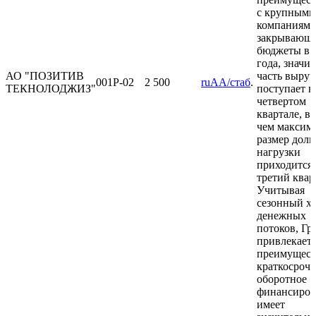
с крупными
компаниями
закрывающ
бюджеты в 
года, значи
АО "ПОЗИТИВ
часть выру
001P-02
2 500
ruAA/стаб
.
ТЕКНОЛОДЖИЗ"
поступает в
четвертом
квартале, в 
чем максим
размер долг
нагрузки
приходится 
третий квар
Учитывая
сезонный х
денежных
потоков, Гр
привлекает
преимущест
краткосроч
оборотное
финансиров
имеет