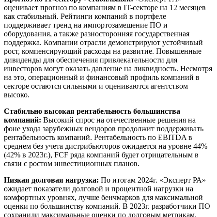
оценивает прогноз по компаниям в IT-секторе на 12 месяцев
как стабильный. Рейтинги компаний в портфеле
поддерживает тренд на импортозамещение ПО и
оборудования, а также разносторонняя государственная
поддержка. Компании отрасли демонстрируют устойчивый
рост, компенсирующий расходы на развитие. Повышенные
дивиденды для обеспечения привлекательности для
инвесторов могут оказать давление на ликвидность. Несмотря
на это, операционный и финансовый профиль компаний в
секторе остаются сильными и оцениваются агентством
высоко.
Стабильно высокая рентабельность большинства
компаний:
Высокий спрос на отечественные решения на
фоне ухода зарубежных вендоров продолжит поддерживать
рентабельность компаний. Рентабельность по EBITDA в
среднем без учета дистрибьюторов ожидается на уровне 44%
(42% в 2023г.), FCF ряда компаний будет отрицательным в
связи с ростом инвестиционных планов.
Низкая долговая нагрузка:
По итогам 2024г. «Эксперт РА»
ожидает показатели долговой и процентной нагрузки на
комфортных уровнях, лучше бенчмарков для максимальной
оценки по большинству компаний. В 2023г. разработчики ПО
сохранили максимальные оценки по долговым метрикам,