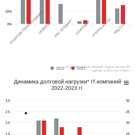
20%
ПОЗИТИВ ТЕКНОЛОЛДЖИЗ
ИКС ХОЛДИНГ*
ГРУППА АСТРА
СОФТЛАЙН
СЕЛЕКТЕЛ
РЕД СОФТ
0%
Источники: Данные компаний, Оценка Эксперт РА
2022
2023
* данные за 2023 отсутствуют
Динамика долговой нагрузки* IT-компаний
2022-2023 гг.
3.0
30
2.5
25
2.0
20
1.5
15