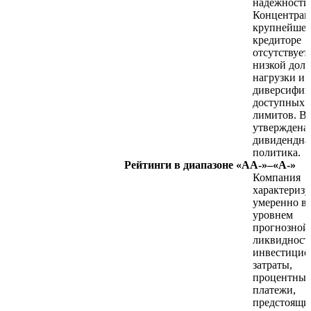
надежности
Концентрац
крупнейше
кредиторе
отсутствует
низкой дол
нагрузки и
диверсифик
доступных
лимитов. В
утверждена
дивидендна
политика.
Рейтинги в диапазоне «AA-»–«A-»
Компания
характеризу
умеренно в
уровнем
прогнозной
ликвидност
инвестици
затраты,
процентные
платежи,
предстоящи