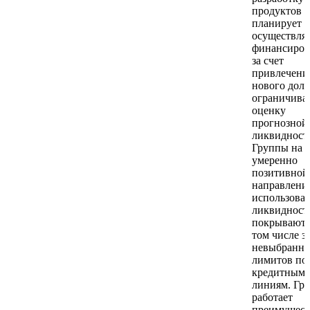
продуктов 
планирует
осуществлят
финансиров
за счет
привлечени
нового долг
ограничива
оценку
прогнозной
ликвидност
Группы на 
умеренно
позитивной
направлени
использова
ликвидност
покрываютс
том числе за
невыбранн
лимитов по
кредитным
линиям. Гр
работает
преимущест