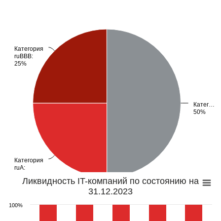
Категория
Категория
ruBBB:
ruBBB:
25%
25%
Катег…
Катег…
50%
50%
Категория
Категория
ruA:
ruA:
25%
25%
Ликвидность IT-компаний по состоянию на
31.12.2023
100%