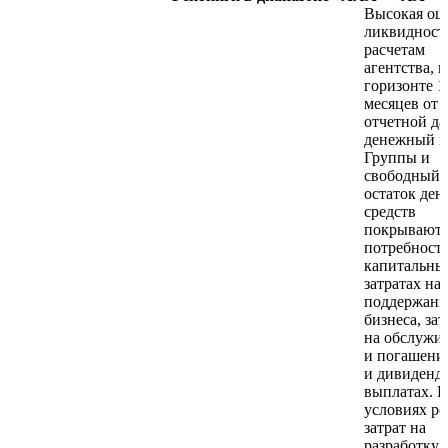
Высокая оц
ликвидност
расчетам
агентства, н
горизонте 1
месяцев от
отчетной д
денежный п
Группы и
свободный
остаток де
средств
покрывают
потребность
капитальны
затратах на
поддержани
бизнеса, зат
на обслужи
и погашени
и дивиденд
выплатах. В
условиях ро
затрат на
разработку