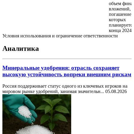
объем фина
вложений,
погашение
которых
планируется
конца 2024 
Условия использования и ограничение ответственности
Аналитика
Минеральные удобрения: отрасль сохраняет
высокую устойчивость вопреки внешним рискам
Россия поддерживает статус одного из ключевых игроков на
мировом рынке удобрений, занимая значительн...
05.08.2026