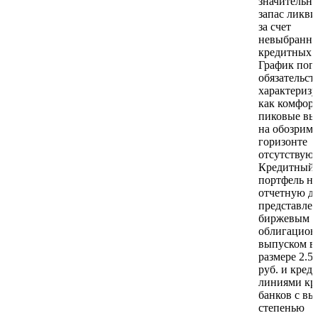
значительн
запас ликв
за счет
невыбранн
кредитных 
График пог
обязательст
характеризу
как комфор
пиковые вы
на обозрим
горизонте
отсутствуют
Кредитный
портфель на
отчетную д
представле
биржевым
облигацио
выпуском в
размере 2.5
руб. и кре
линиями кр
банков с вы
степенью