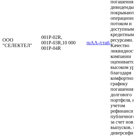
погашения 
дивиденды
покрываютс
операцион
потоком и
доступным
кредитным
001Р-02R,
ООО
ресурсами.
001Р-03R,
10 000
ruAA-/стаб.
"СЕЛЕКТЕЛ"
Качество
001Р-04R
ликвидност
компании
оценивается
высоком ур
благодаря
комфортно
графику
погашения
долгового
портфеля, в 
учетом
рефинансир
публичного
за счет нов
выпусков, и
диверсифик