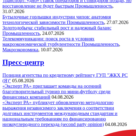
Транспорт: «дно» ставок операторов и стивидоров позади, но
восстановление не будет быстрым
Промышленность
,
31.07.2026
Бутылочные горлышки индустрии чипов: анатомия
технологической зависимости
Промышленность
,
27.07.2026
Золотодобыча: стабильный рост и надежный баланс
Промышленность
,
24.07.2026
Телекоммуникации: поиск роста в условиях
макроэкономической турбулентности
Промышленность
,
Макроэкономика
,
10.07.2026
Пресс-центр
Позиция агентства по кредитному рейтингу ГУП "ЖКХ РС
(Я)"
05.08.2026
«Эксперт РА» приглашает команды на осенний
благотворительный турнир по мини-футболу среди
финансовых компаний
04.08.2026
«Эксперт РА» публикует обновленную методологию
выражения независимого заключения о соответствии
долговых инструментов международным стандартам и
национальным требованиям по финансированию
низкоуглеродного перехода (second party opinion)
04.08.2026