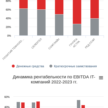
80%
60%
40%
20%
0%
ГРУППА
СОФТЛАЙН
РЕД СОФТ
ПОЗИТИВ ТЕКНОЛО…
СЕЛЕКТЕЛ
АСТРА
Денежные средства
Краткосрочные заимствования
Динамика рентабельности по EBITDA IT-
компаний 2022-2023 гг.
60%
40%