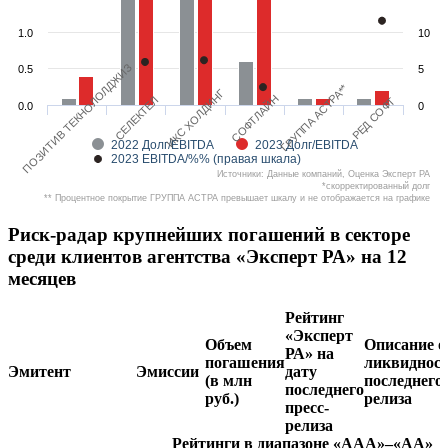
1.0
10
ПОЗИТИВ ТЕКНОЛОЛДЖИЗ
0.5
5
ГРУППА АСТРА**
ИКС ХОЛДИНГ
СОФТЛАЙН
СЕЛЕКТЕЛ
РЕД СОФТ
0.0
0
2022 Долг/EBITDA
2023 Долг/EBITDA
2023 EBITDA/%% (правая шкала)
Источники: Данные компаний, Оценка Эксперт РА
*скорректированный долг
** Процентное покрытие ГРУППА АСТРА превышает шкалу и не отображается на графике
Риск-радар крупнейших погашений в секторе
среди клиентов агентства «Эксперт РА» на 12
месяцев
Рейтинг
«Эксперт
Объем
Описание о
РА» на
погашения
ликвидност
Эмитент
Эмиссии
дату
(в млн
последнего 
последнего
руб.)
релиза
пресс-
релиза
Рейтинги в диапазоне «AAA»–«AA»